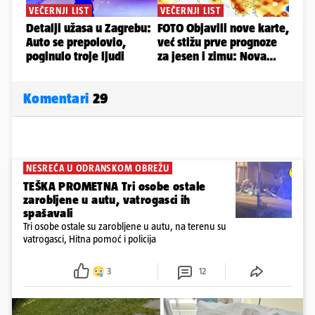
Komentari
29
NESREĆA U ODRANSKOM OBREŽU
TEŠKA PROMETNA Tri osobe ostale
zarobljene u autu, vatrogasci ih
spašavali
Tri osobe ostale su zarobljene u autu, na terenu su
vatrogasci, Hitna pomoć i policija
3
12