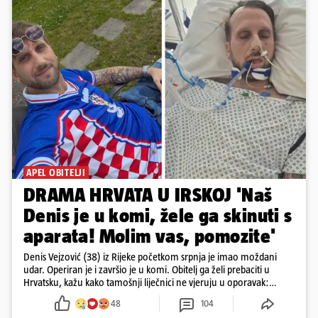
APEL OBITELJI
DRAMA HRVATA U IRSKOJ 'Naš
Denis je u komi, žele ga skinuti s
aparata! Molim vas, pomozite'
Denis Vejzović (38) iz Rijeke početkom srpnja je imao moždani
udar. Operiran je i završio je u komi. Obitelj ga želi prebaciti u
Hrvatsku, kažu kako tamošnji liječnici ne vjeruju u oporavak:
'Imamo 72 sata'
48
104