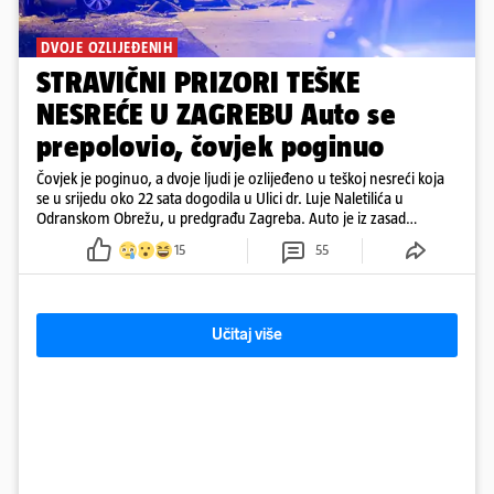
DVOJE OZLIJEĐENIH
STRAVIČNI PRIZORI TEŠKE
NESREĆE U ZAGREBU Auto se
prepolovio, čovjek poginuo
Čovjek je poginuo, a dvoje ljudi je ozlijeđeno u teškoj nesreći koja
se u srijedu oko 22 sata dogodila u Ulici dr. Luje Naletilića u
Odranskom Obrežu, u predgrađu Zagreba. Auto je iz zasad
neutvrđenih razloga sletio s kolnika, a od siline udara vozilo se
15
55
prepolovilo.
Učitaj više