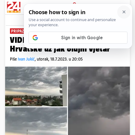
PRIJAVA
News
Komentari
29
PRIPAZITE!
VIDEO Crni oblaci i kiša stigli do
Hrvatske uz jak olujni vjetar
Piše
Ivan Jukić
,
utorak, 18.7.2023. u 20:05