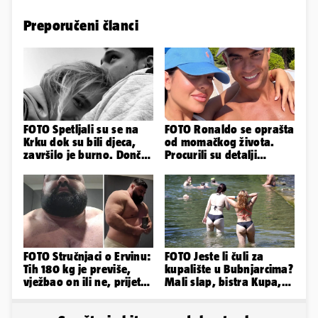
Preporučeni članci
FOTO Spetljali su se na
FOTO Ronaldo se oprašta
Krku dok su bili djeca,
od momačkog života.
završilo je burno. Dončić
Procurili su detalji
i Anamaria u novoj fazi
glamuroznog vjenčanja
FOTO Stručnjaci o Ervinu:
FOTO Jeste li čuli za
Tih 180 kg je previše,
kupalište u Bubnjarcima?
vježbao on ili ne, prijete
Mali slap, bistra Kupa,
mu mnoge komplikacije
šumski hlad - prava
idila!