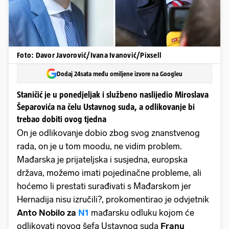
Foto: Davor Javorović/Ivana Ivanović/Pixsell
Dodaj 24sata među omiljene izvore na Googleu
Staničić je u ponedjeljak i službeno naslijedio Miroslava
Šeparovića na čelu Ustavnog suda, a odlikovanje bi
trebao dobiti ovog tjedna
On je odlikovanje dobio zbog svog znanstvenog
rada, on je u tom moodu, ne vidim problem.
Mađarska je prijateljska i susjedna, europska
država, možemo imati pojedinačne probleme, ali
hoćemo li prestati surađivati s Mađarskom jer
Hernadija nisu izručili?, prokomentirao je odvjetnik
Anto Nobilo za
N1
mađarsku odluku kojom će
odlikovati novog šefa Ustavnog suda
Franu