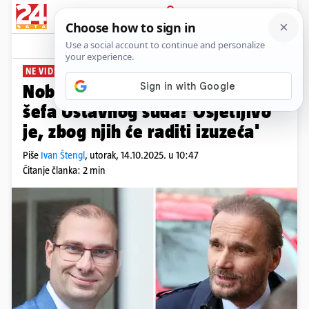
PRIJAVA
News
Komentari
1
NE VIDIM PROBLEM, A
Nobilo: 'Mađarska će odlikovati
šefa Ustavnog suda? Osjetljivo
je, zbog njih će raditi izuzeća'
Piše
Ivan Štengl
,
utorak, 14.10.2025. u 10:47
Čitanje članka: 2 min