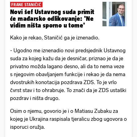
FRANE STANIČIĆ
Novi šef Ustavnog suda primit
će mađarsko odlikovanje: 'Ne
vidim ništa sporno u tome'
Kako je rekao, Staničić ga je iznenadio.
- Ugodno me iznenadio novi predsjednik Ustavnog
suda za kojeg kažu da je desničar, priznao je da je
privatno možda lagano desno, ali da to nema veze
s njegovim obavljanjem funkcije i rekao je da nema
dvostrukih konotacija pozdrava ZDS. To je vrlo
čvrst stav i to ohrabruje. To znači da je ZDS ustaški
pozdrav i ništa drugo.
Osim o njemu, govorio je i o Matiasu Zubaku za
kojeg je Ukrajina raspisala tjeralicu zbog ugovora o
isporuci oružja.