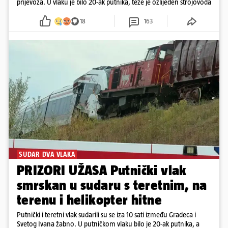
prijevoza. U vlaku je bilo 20-ak putnika, teže je ozlijeđen strojovođa
18
163
SUDAR DVA VLAKA
PRIZORI UŽASA Putnički vlak
smrskan u sudaru s teretnim, na
terenu i helikopter hitne
Putnički i teretni vlak sudarili su se iza 10 sati između Gradeca i
Svetog Ivana žabno. U putničkom vlaku bilo je 20-ak putnika, a