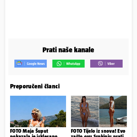
Prati naše kanale
Preporučeni članci
FOTO Maja Šuput
FOTO Tijelo iz snova! Evo
pokazala je isklesano
zašto ovu Srpkinju prati