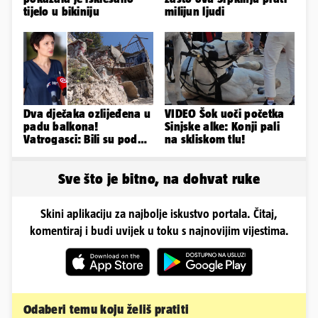
tijelo u bikiniju
milijun ljudi
Dva dječaka ozlijeđena u
VIDEO Šok uoči početka
padu balkona!
Sinjske alke: Konji pali
Vatrogasci: Bili su pod
na skliskom tlu!
betonom; Liječnica: U
bolnici su
Sve što je bitno, na dohvat ruke
Skini aplikaciju za najbolje iskustvo portala. Čitaj,
komentiraj i budi uvijek u toku s najnovijim vijestima.
Odaberi temu koju želiš pratiti