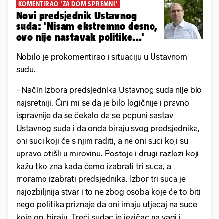
KOMENTIRAO 'ZA DOM SPREMNI'
Novi predsjednik Ustavnog
suda: 'Nisam ekstremno desno,
ovo nije nastavak politike...'
Nobilo je prokomentirao i situaciju u Ustavnom
sudu.
- Način izbora predsjednika Ustavnog suda nije bio
najsretniji. Čini mi se da je bilo logičnije i pravno
ispravnije da se čekalo da se popuni sastav
Ustavnog suda i da onda biraju svog predsjednika,
oni suci koji će s njim raditi, a ne oni suci koji su
upravo otišli u mirovinu. Postoje i drugi razlozi koji
kažu tko zna kada ćemo izabrati tri suca, a
moramo izabrati predsjednika. Izbor tri suca je
najozbiljnija stvar i to ne zbog osoba koje će to biti
nego politika priznaje da oni imaju utjecaj na suce
koje oni biraju. Treći sudac je jezičac na vagi i