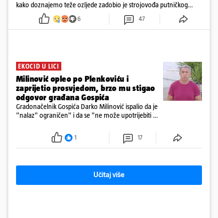
kako doznajemo teže ozljede zadobio je strojovođa putničkog
vlaka. Zatvoren je promet, a fotoreporteri Prigorskog objavili su
6
47
prve snimke s mjesta sudara
EKOCID U LICI
Milinović opleo po Plenkoviću i
zaprijetio prosvjedom, brzo mu stigao
odgovor građana Gospića
Gradonačelnik Gospića Darko Milinović ispalio da je
"nalaz" ograničen" i da se "ne može upotrijebiti za
sudske sporove". Građani Gospića ga podsjetili da
ga je naručio Uskok i da je dio spisa
1
17
Učitaj više