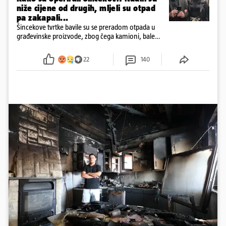
niže cijene od drugih, mljeli su otpad
pa zakapali...
Šincekove tvrtke bavile su se preradom otpada u
građevinske proizvode, zbog čega kamioni, bale
plastike i samljeveni materijal dugo nisu izazivali
sumnju
22
140