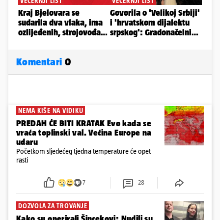
Komentari
0
NEMA KIŠE NA VIDIKU
PREDAH ĆE BITI KRATAK Evo kada se
vraća toplinski val. Većina Europe na
udaru
Početkom sljedećeg tjedna temperature će opet
rasti
7
28
DOZVOLA ZA TROVANJE
Kako su operirali Šincekovi: Nudili su