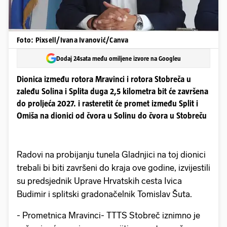
Foto: Pixsell/Ivana Ivanović/Canva
Dodaj 24sata među omiljene izvore na Googleu
Dionica između rotora Mravinci i rotora Stobreča u
zaleđu Solina i Splita duga 2,5 kilometra bit će završena
do proljeća 2027. i rasteretit će promet između Split i
Omiša na dionici od čvora u Solinu do čvora u Stobreču
Radovi na probijanju tunela Gladnjici na toj dionici
trebali bi biti završeni do kraja ove godine, izvijestili
su predsjednik Uprave Hrvatskih cesta Ivica
Budimir i splitski gradonačelnik Tomislav Šuta.
- Prometnica Mravinci- TTTS Stobreč iznimno je