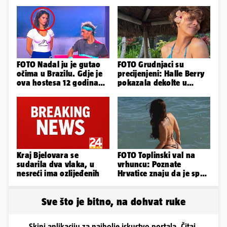
FOTO Nadal ju je gutao
FOTO Grudnjaci su
očima u Brazilu. Gdje je
precijenjeni: Halle Berry
ova hostesa 12 godina
pokazala dekolte u
poslije i kako izgleda?
zavodljivoj satenskoj
haljinici
Kraj Bjelovara se
FOTO Toplinski val na
sudarila dva vlaka, u
vrhuncu: Poznate
nesreći ima ozlijeđenih
Hrvatice znaju da je spas
u minijaturnom bikiniju
Sve što je bitno, na dohvat ruke
Skini aplikaciju za najbolje iskustvo portala. Čitaj,