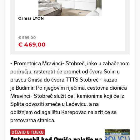
- Prometnica Mravinci- Stobreč, iako u zabačenom
području, rasteretit će promet od čvora Solin u
pravcu Omiša do čvora TTTS Stobreč - kazao
je Budimir. Po njegovim riječima, cestovna dionica
Mravinci- Stobreč služit će i kamionima koji će iz
Splita odvoziti smeće u Lećevicu, a na
obližnjem odlagalištu Karepovac nalazit će se
pretovarna stanica.
OČEVID U TIJEKU
Automobil kod Omiša naletio na