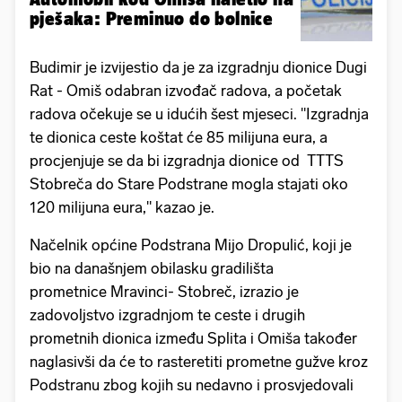
pješaka: Preminuo do bolnice
Budimir je izvijestio da je za izgradnju dionice Dugi
Rat - Omiš odabran izvođač radova, a početak
radova očekuje se u idućih šest mjeseci. "Izgradnja
te dionica ceste koštat će 85 milijuna eura, a
procjenjuje se da bi izgradnja dionice od TTTS
Stobreča do Stare Podstrane mogla stajati oko
120 milijuna eura," kazao je.
Načelnik općine Podstrana Mijo Dropulić, koji je
bio na današnjem obilasku gradilišta
prometnice Mravinci- Stobreč, izrazio je
zadovoljstvo izgradnjom te ceste i drugih
prometnih dionica između Splita i Omiša također
naglasivši da će to rasteretiti prometne gužve kroz
Podstranu zbog kojih su nedavno i prosvjedovali