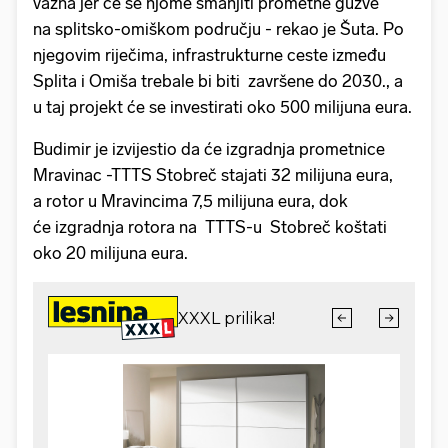
važna jer će se njome smanjiti prometne gužve
na splitsko-omiškom području - rekao je Šuta. Po
njegovim riječima, infrastrukturne ceste između
Splita i Omiša trebale bi biti završene do 2030., a
u taj projekt će se investirati oko 500 milijuna eura.
Budimir je izvijestio da će izgradnja prometnice
Mravinac -TTTS Stobreč stajati 32 milijuna eura,
a rotor u Mravincima 7,5 milijuna eura, dok
će izgradnja rotora na TTTS-u Stobreč koštati
oko 20 milijuna eura.