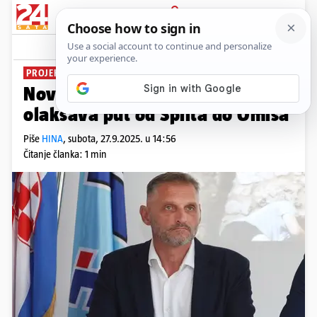
PRIJAVA
News
Komentari
0
PROJEKT OD 500 MILIJUNA EURA
Nova dionica Mravinci- Stobreč
olakšava put od Splita do Omiša
Piše
HINA
,
subota, 27.9.2025. u 14:56
Čitanje članka: 1 min