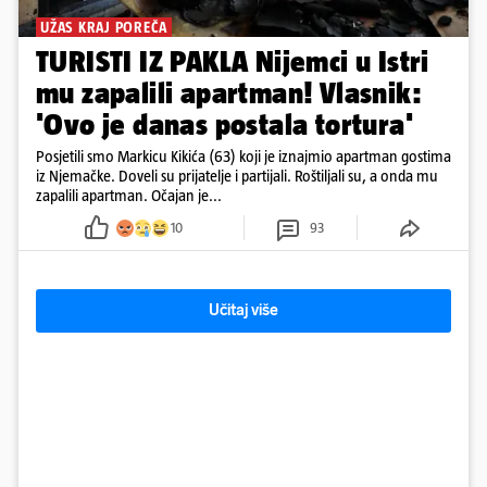
UŽAS KRAJ POREČA
TURISTI IZ PAKLA Nijemci u Istri
mu zapalili apartman! Vlasnik:
'Ovo je danas postala tortura'
Posjetili smo Markicu Kikića (63) koji je iznajmio apartman gostima
iz Njemačke. Doveli su prijatelje i partijali. Roštiljali su, a onda mu
zapalili apartman. Očajan je...
10
93
Učitaj više