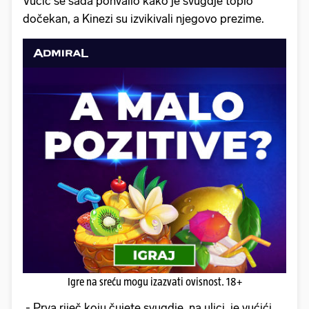
Vučić se sada pohvalio kako je svugdje toplo
dočekan, a Kinezi su izvikivali njegovo prezime.
Igre na sreću mogu izazvati ovisnost. 18+
- Prva riječ koju čujete svugdje, na ulici, je vućići,