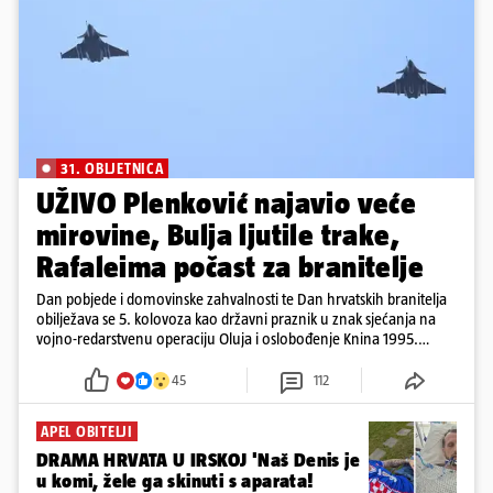
31. OBLJETNICA
UŽIVO Plenković najavio veće
mirovine, Bulja ljutile trake,
Rafaleima počast za branitelje
Dan pobjede i domovinske zahvalnosti te Dan hrvatskih branitelja
obilježava se 5. kolovoza kao državni praznik u znak sjećanja na
vojno-redarstvenu operaciju Oluja i oslobođenje Knina 1995.
godine
45
112
APEL OBITELJI
DRAMA HRVATA U IRSKOJ 'Naš Denis je
u komi, žele ga skinuti s aparata!