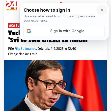
PRIJAVA
News
Komentari
33
ACA TVRDI DA JE FACA
Vuchichi kaže da je hit u Kini :)
'Svi se žele slikati sa mnom'
Piše
Filip Sulimanec
,
četvrtak, 4.9.2025. u 12:40
Čitanje članka: 1 min