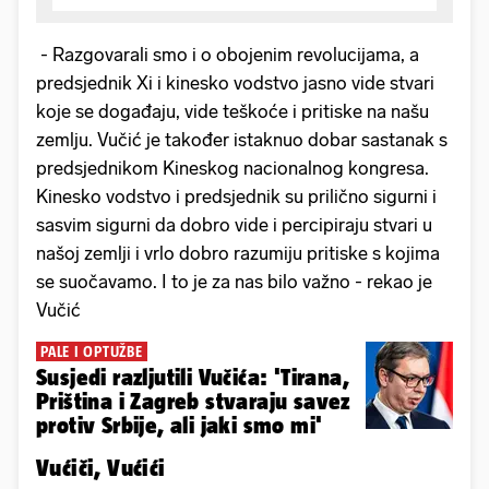
- Razgovarali smo i o obojenim revolucijama, a
predsjednik Xi i kinesko vodstvo jasno vide stvari
koje se događaju, vide teškoće i pritiske na našu
zemlju. Vučić je također istaknuo dobar sastanak s
predsjednikom Kineskog nacionalnog kongresa.
Kinesko vodstvo i predsjednik su prilično sigurni i
sasvim sigurni da dobro vide i percipiraju stvari u
našoj zemlji i vrlo dobro razumiju pritiske s kojima
se suočavamo. I to je za nas bilo važno - rekao je
Vučić
PALE I OPTUŽBE
Susjedi razljutili Vučića: 'Tirana,
Priština i Zagreb stvaraju savez
protiv Srbije, ali jaki smo mi'
Vućiči, Vućići