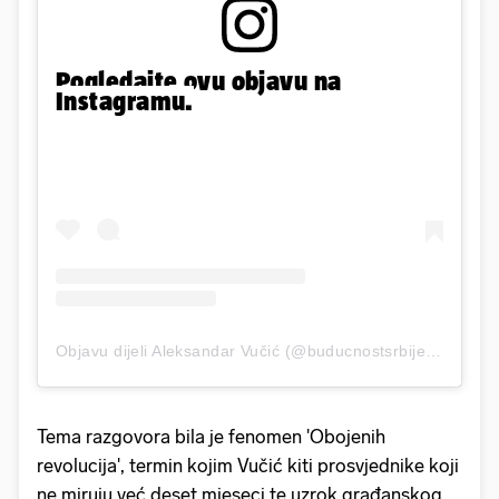
Pogledajte ovu objavu na
Instagramu.
Objavu dijeli Aleksandar Vučić (@buducnostsrbijeav)
Tema razgovora bila je fenomen 'Obojenih
revolucija', termin kojim Vučić kiti prosvjednike koji
ne miruju već deset mjeseci te uzrok građanskog