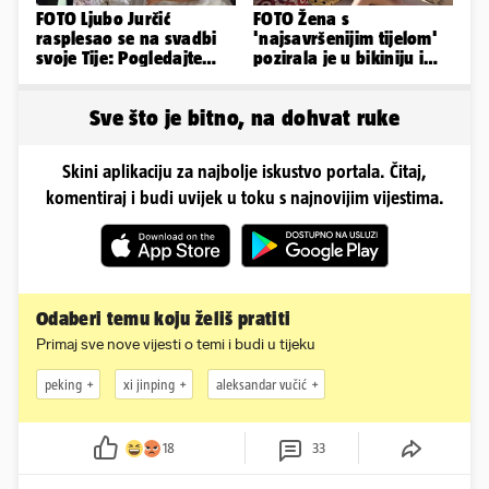
FOTO Ljubo Jurčić
FOTO Žena s
rasplesao se na svadbi
'najsavršenijim tijelom'
svoje Tije: Pogledajte
pozirala je u bikiniju i
kako je izgledalo
pokazala svoje bujne
vjenčanje...
obline...
Sve što je bitno, na dohvat ruke
Skini aplikaciju za najbolje iskustvo portala. Čitaj,
komentiraj i budi uvijek u toku s najnovijim vijestima.
Odaberi temu koju želiš pratiti
Primaj sve nove vijesti o temi i budi u tijeku
peking
xi jinping
aleksandar vučić
18
33