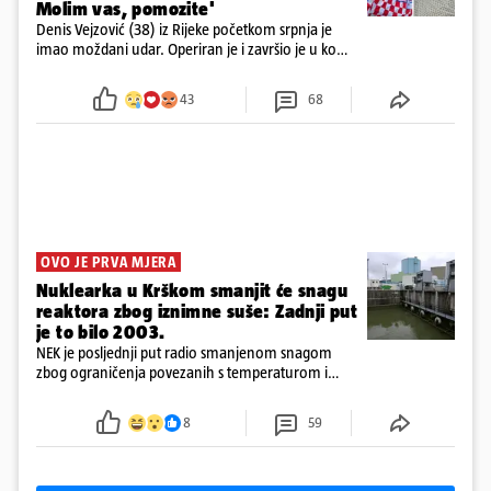
Molim vas, pomozite'
Denis Vejzović (38) iz Rijeke početkom srpnja je
imao moždani udar. Operiran je i završio je u komi.
Obitelj ga želi prebaciti u Hrvatsku, kažu kako
tamošnji liječnici ne vjeruju u oporavak: 'Imamo
43
68
72 sata'
OVO JE PRVA MJERA
Nuklearka u Krškom smanjit će snagu
reaktora zbog iznimne suše: Zadnji put
je to bilo 2003.
NEK je posljednji put radio smanjenom snagom
zbog ograničenja povezanih s temperaturom i
protokom rijeke Save 2003. godine, kada je
smanjenje snage bilo potrebno više od 90 dana.
8
59