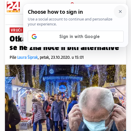
PRIJAVA
News
Komentari
2
VRUĆI KRUMPIR
Otkazali zagrebački Advent, još
se ne zna hoće li biti alternative
Piše
Laura Šiprak
,
petak, 23.10.2020. u 15:01