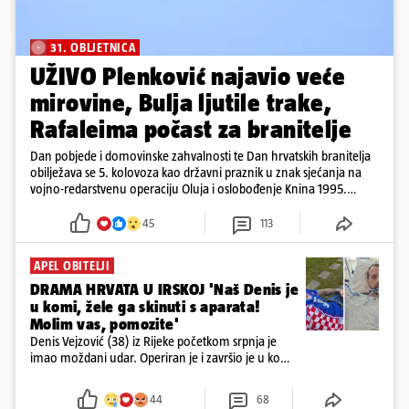
31. OBLJETNICA
UŽIVO Plenković najavio veće
mirovine, Bulja ljutile trake,
Rafaleima počast za branitelje
Dan pobjede i domovinske zahvalnosti te Dan hrvatskih branitelja
obilježava se 5. kolovoza kao državni praznik u znak sjećanja na
vojno-redarstvenu operaciju Oluja i oslobođenje Knina 1995.
godine
45
113
APEL OBITELJI
DRAMA HRVATA U IRSKOJ 'Naš Denis je
u komi, žele ga skinuti s aparata!
Molim vas, pomozite'
Denis Vejzović (38) iz Rijeke početkom srpnja je
imao moždani udar. Operiran je i završio je u komi.
Obitelj ga želi prebaciti u Hrvatsku, kažu kako
tamošnji liječnici ne vjeruju u oporavak: 'Imamo
44
68
72 sata'