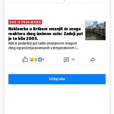
OVO JE PRVA MJERA
Nuklearka u Krškom smanjit će snagu
reaktora zbog iznimne suše: Zadnji put
je to bilo 2003.
NEK je posljednji put radio smanjenom snagom
zbog ograničenja povezanih s temperaturom i
protokom rijeke Save 2003. godine, kada je
smanjenje snage bilo potrebno više od 90 dana.
8
59
Učitaj više