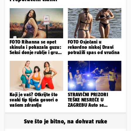
FOTO Rihanna se opet
FOTO Osječani u
skinula i pokazala guzu:
rekordno niskoj Dravi
Seksi donje rublje i grudi
potražili spas od vrućina
pale u drugi plan
Koji je vaš? Otkrijte što
STRAVIČNI PRIZORI
svaki tip tijela govori o
TEŠKE NESREĆE U
vašem zdravlju
ZAGREBU Auto se
prepolovio, čovjek
poginuo
Sve što je bitno, na dohvat ruke