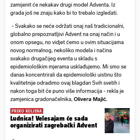
zamijenit će nekakav drugi model Adventa. Iz
grada još ne znaju kako bi to trebalo izgledati.
- Svakako se neće održati onaj naš tradicionalni,
globalno prepoznatljivi Advent na onaj način i u
onom opsegu, no vidjet ćemo u ovim situacijama
novog normalnog, nekoliko modela i načina
svakako drugačijeg eventa u skladu s
epidemiološkim mjerama usklađujemo. Mi smo se
danas koncentrirali da epidemiološki uistinu što
kvalitetnije odradimo ovaj blagdan Svih svetih i
nakon toga bit će puno više informacija - rekla je
zamjenica gradonačelnika,
Olivera Majić.
PREKO KOLJENA
Ludnica! Velesajam će sada
organizirati zagrebački Advent