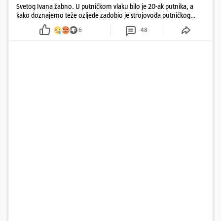
Svetog Ivana žabno. U putničkom vlaku bilo je 20-ak putnika, a
kako doznajemo teže ozljede zadobio je strojovođa putničkog
vlaka. Zatvoren je promet, a fotoreporteri Prigorskog objavili su
6
48
prve snimke s mjesta sudara