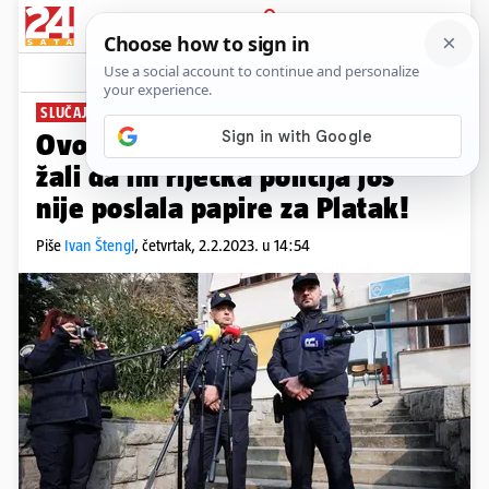
PRIJAVA
News
Komentari
70
SLUČAJ PREMLAĆIVANJA
Ovo je sad lakrdija: DORH se
žali da im riječka policija još
nije poslala papire za Platak!
Piše
Ivan Štengl
,
četvrtak, 2.2.2023. u 14:54