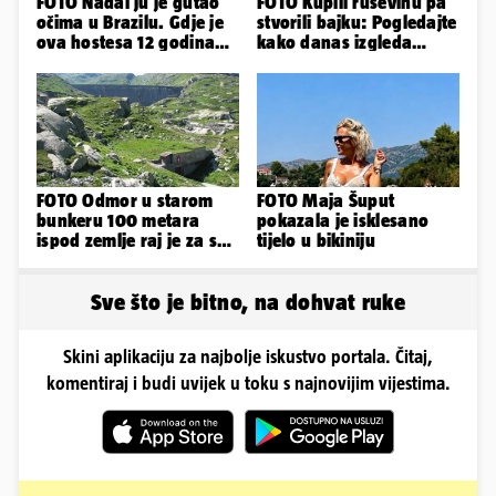
FOTO Nadal ju je gutao
FOTO Kupili ruševinu pa
očima u Brazilu. Gdje je
stvorili bajku: Pogledajte
ova hostesa 12 godina
kako danas izgleda
poslije i kako izgleda?
dvorac u Zagorju
FOTO Odmor u starom
FOTO Maja Šuput
bunkeru 100 metara
pokazala je isklesano
ispod zemlje raj je za sva
tijelo u bikiniju
vaša osjetila
Sve što je bitno, na dohvat ruke
Skini aplikaciju za najbolje iskustvo portala. Čitaj,
komentiraj i budi uvijek u toku s najnovijim vijestima.