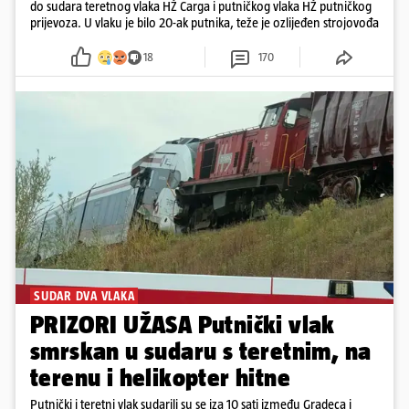
do sudara teretnog vlaka HŽ Carga i putničkog vlaka HŽ putničkog
prijevoza. U vlaku je bilo 20-ak putnika, teže je ozlijeđen strojovođa
18
170
SUDAR DVA VLAKA
PRIZORI UŽASA Putnički vlak
smrskan u sudaru s teretnim, na
terenu i helikopter hitne
Putnički i teretni vlak sudarili su se iza 10 sati između Gradeca i