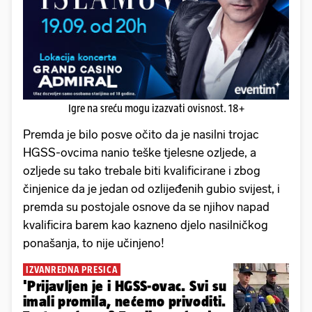
Igre na sreću mogu izazvati ovisnost. 18+
Premda je bilo posve očito da je nasilni trojac
HGSS-ovcima nanio teške tjelesne ozljede, a
ozljede su tako trebale biti kvalificirane i zbog
činjenice da je jedan od ozlijeđenih gubio svijest, i
premda su postojale osnove da se njihov napad
kvalificira barem kao kazneno djelo nasilničkog
ponašanja, to nije učinjeno!
IZVANREDNA PRESICA
'Prijavljen je i HGSS-ovac. Svi su
imali promila, nećemo privoditi.