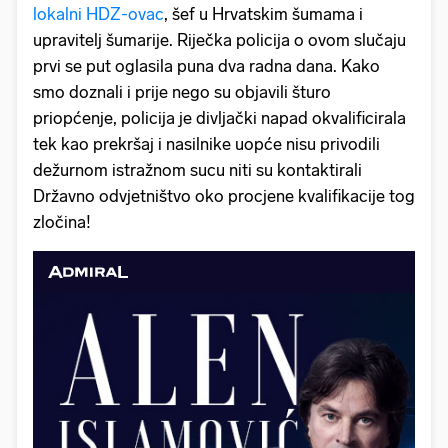
lokalni HDZ-ovac
, šef u Hrvatskim šumama i
upravitelj šumarije. Riječka policija o ovom slučaju
prvi se put oglasila puna dva radna dana. Kako
smo doznali i prije nego su objavili šturo
priopćenje, policija je divljački napad okvalificirala
tek kao prekršaj i nasilnike uopće nisu privodili
dežurnom istražnom sucu niti su kontaktirali
Državno odvjetništvo oko procjene kvalifikacije tog
zločina!