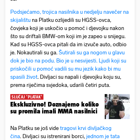
Podsjećamo, trojica nasilnika u nedjelju navečer na
skijalištu
na Platku ozlijedili su HGSS-ovca,
čovjeka koji je uskočio u pomoć i djevojku nakon
što su driftali BMW-om koji im je zapeo u snijegu.
Kad su HGSS-ovca pitali da im izvuče auto, odbio
je. Nokautirali su ga.
Šutirali su ga nogom u glavu
dok je bio na podu. Bio je u nesvijesti. Ljudi koji su
priskočili u pomoć vadili su mu jezik kako bi mu
spasili život
. Divljaci su napali i djevojku koju su,
prema riječima svjedoka, udarili četiri puta.
SLUČAJ 'PLATAK'
Ekskluzivno! Doznajemo koliko
su promila imali MMA nasilnici
Na Platku se još vide
tragovi krvi divljačkog
čina
. Divljaci su istrenirani borci,
jednom je tata