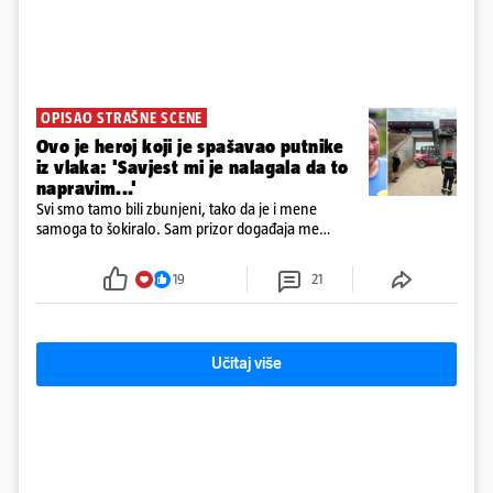
OPISAO STRAŠNE SCENE
Ovo je heroj koji je spašavao putnike
iz vlaka: 'Savjest mi je nalagala da to
napravim...'
Svi smo tamo bili zbunjeni, tako da je i mene
samoga to šokiralo. Sam prizor događaja me
šokirao kada sam vidio, rekao je Božidar Zrinski
19
21
Učitaj više