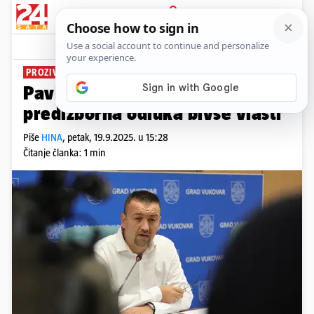
PRIJAVA
News
Komentari
0
PROZIVA PENAVU
Pavliček: Besplatni vrtići su
predizborna odluka bivše vlasti
Piše
HINA
,
petak, 19.9.2025. u 15:28
Čitanje članka: 1 min