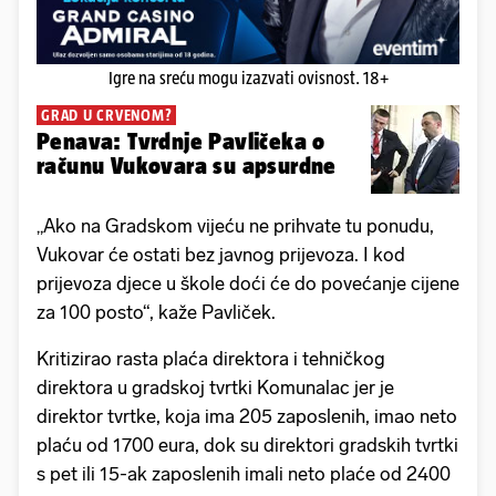
Igre na sreću mogu izazvati ovisnost. 18+
GRAD U CRVENOM?
Penava: Tvrdnje Pavličeka o
računu Vukovara su apsurdne
„Ako na Gradskom vijeću ne prihvate tu ponudu,
Vukovar će ostati bez javnog prijevoza. I kod
prijevoza djece u škole doći će do povećanje cijene
za 100 posto“, kaže Pavliček.
Kritizirao rasta plaća direktora i tehničkog
direktora u gradskoj tvrtki Komunalac jer je
direktor tvrtke, koja ima 205 zaposlenih, imao neto
plaću od 1700 eura, dok su direktori gradskih tvrtki
s pet ili 15-ak zaposlenih imali neto plaće od 2400