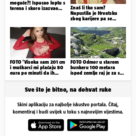
moguće?! Ispucao loptu s
Znaš li tko sam?
terena i skoro izazvao
Napustila je Hrvatsku
prometnu nesreću
zbog karijere pa se
zaljubila u 15 godina
starijeg
FOTO 'Visoka sam 201 cm
FOTO Odmor u starom
i muškarci mi plaćaju 80
bunkeru 100 metara
eura po minuti da ih
ispod zemlje raj je za sva
pokorim riječima'
vaša osjetila
Sve što je bitno, na dohvat ruke
Skini aplikaciju za najbolje iskustvo portala. Čitaj,
komentiraj i budi uvijek u toku s najnovijim vijestima.