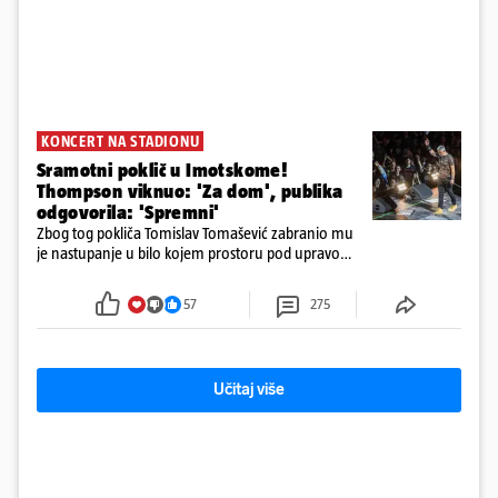
KONCERT NA STADIONU
Sramotni poklič u Imotskome!
Thompson viknuo: 'Za dom', publika
odgovorila: 'Spremni'
Zbog tog pokliča Tomislav Tomašević zabranio mu
je nastupanje u bilo kojem prostoru pod upravom
Grada Zagreba..
57
275
Učitaj više