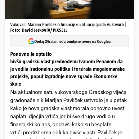
Vukovar: Marijan Pavliček o financijskoj situaciji grada Vukovara |
Foto: David JerkoviÄ/PIXSELL
Dodaj 24sata među omiljene izvore na Googleu
Ponovno je optužio
bivšu gradsku vlast predvođenu Ivanom Penavom da
je vodila iracionalnu politiku i forsirala megalomanske
projekte, poput izgradnje nove zgrade Ekonomske
škole
Na aktualnom satu vukovarskoga Gradskog vijeća
gradonačelnik Marijan Pavliček ustvrdio je u petak
kako je nova gradska vlast morala ponovno uvesti
naplatu dječjih vrtića jer bi sve drugo vodilo u
financijski kolaps, dodavši kako su besplatni
vrtići predizborna odluka bivše vlasti. Pavliček je