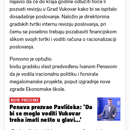
najavio da će do kraja godine odlučiti hoće li
pozvati reviziju u Grad Vukovar kako bi se ispitalo
dosadašnje poslovanje. Naložio je direktorima
gradskih tvrtki internu reviziju poslovanja, pri
čemu se posebno trebaju pozabaviti financijskom
slikom svojih tvrtki i voditi računa o racionalizaciji
poslovanja.
Ponovno je optužio
bivšu gradsku vlast predvođenu Ivanom Penavom
da je vodila iracionalnu politiku i forsirala
megalomanske projekte, poput izgradnje nove
zgrade Ekonomske škole.
NOVE PROZIVKE
Penava prozvao Pavličeka: 'Da
bi se moglo voditi Vukovar
treba imati nešto u glavi...'