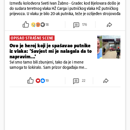
Između kolodvora Sveti Ivan Žabno - Gradec kod Bjelovara došlo je
do sudara teretnog vlaka HŽ Carga i putničkog vlaka HŽ putničkog
prijevoza. U vlaku je bilo 20-ak putnika, teže je ozlijeđen strojovođa
18
176
OPISAO STRAŠNE SCENE
Ovo je heroj koji je spašavao putnike
iz vlaka: 'Savjest mi je nalagala da to
napravim...'
Svi smo tamo bili zbunjeni, tako da je i mene
samoga to šokiralo. Sam prizor događaja me
šokirao kada sam vidio, rekao je Božidar Zrinski
19
22