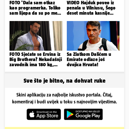
FOTO 'Dala sam otkaz
VIDEO Hajduk poveo iz
kao programerka. Toliko
penala u Vilniusu, Šego
sam lijepa da su po meni
deset minuta kasnije
napravili lutku'
promašio drugi
FOTO Sjećate se Ervina iz
Sa Zlatkom Dalićem u
Big Brothera? Nekadašnji
Emirate odlaze još
zavodnik ima 180 kg,
dvojica Hrvata!
evo kako izgleda
Sve što je bitno, na dohvat ruke
Skini aplikaciju za najbolje iskustvo portala. Čitaj,
komentiraj i budi uvijek u toku s najnovijim vijestima.