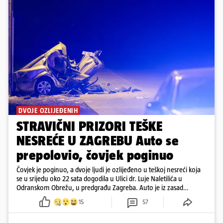
DVOJE OZLIJEĐENIH
STRAVIČNI PRIZORI TEŠKE
NESREĆE U ZAGREBU Auto se
prepolovio, čovjek poginuo
Čovjek je poginuo, a dvoje ljudi je ozlijeđeno u teškoj nesreći koja
se u srijedu oko 22 sata dogodila u Ulici dr. Luje Naletilića u
Odranskom Obrežu, u predgrađu Zagreba. Auto je iz zasad
neutvrđenih razloga sletio s kolnika, a od siline udara vozilo se
15
57
prepolovilo.