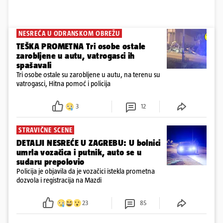
NESREĆA U ODRANSKOM OBREŽU
TEŠKA PROMETNA Tri osobe ostale
zarobljene u autu, vatrogasci ih
spašavali
Tri osobe ostale su zarobljene u autu, na terenu su
vatrogasci, Hitna pomoć i policija
3
12
STRAVIČNE SCENE
DETALJI NESREĆE U ZAGREBU: U bolnici
umrla vozačica i putnik, auto se u
sudaru prepolovio
Policija je objavila da je vozačici istekla prometna
dozvola i registracija na Mazdi
23
85