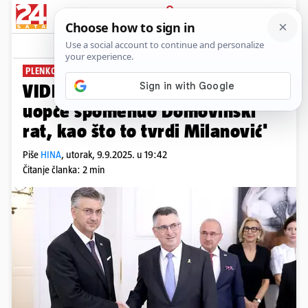
PRIJAVA
News
Komentari
197
PLENKOVIĆ O SUSRETU
VIDEO 'Izraelski ministar nije
uopće spomenuo Domovinski
rat, kao što to tvrdi Milanović'
Piše
HINA
,
utorak, 9.9.2025. u 19:42
Čitanje članka: 2 min