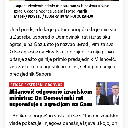
Zagreb: Plenković primio ministra vanjskih poslova Države
Izrael Gideona Moshea Sa'ara |
Foto: Patrik
Macek/PIXSELL / ILUSTRATIVNA FOTOGRAFIJA
Ured predsjednika je potom priopćio da je ministar
u Zagrebu usporedio Domovinski rat i izraelsku
agresiju na Gazu, što je nazvao uvredljivim za sve
žrtve agresije na Hrvatsku, dodajući da nije pravo
pitanje zašto ga nije primio predsjednik Milanović,
već zašto su ga ugostili premijer, šef diplomacije i
predsjednik Sabora.
STIGAO EKSPRESNI ODGOVOR
Milanović odgovorio izraelskom
ministru: On Domovinski rat
uspoređuje s agresijom na Gazu
- Koliko je pogrešno sastajati se s članom izraelske
vlade pokazuje i njegova današnja izjava u kojoj on