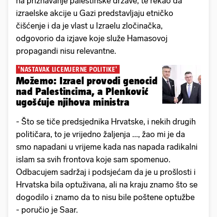
na priznavanje palestinske države, te rekao da
izraelske akcije u Gazi predstavljaju etničko
čišćenje i da je vlast u Izraelu zločinačka,
odgovorio da izjave koje služe Hamasovoj
propagandi nisu relevantne.
'NASTAVAK LICEMJERNE POLITIKE'
Možemo: Izrael provodi genocid
nad Palestincima, a Plenković
ugošćuje njihova ministra
- Što se tiče predsjednika Hrvatske, i nekih drugih
političara, to je vrijedno žaljenja ..., žao mi je da
smo napadani u vrijeme kada nas napada radikalni
islam sa svih frontova koje sam spomenuo.
Odbacujem sadržaj i podsjećam da je u prošlosti i
Hrvatska bila optuživana, ali na kraju znamo što se
dogodilo i znamo da to nisu bile poštene optužbe
- poručio je Saar.