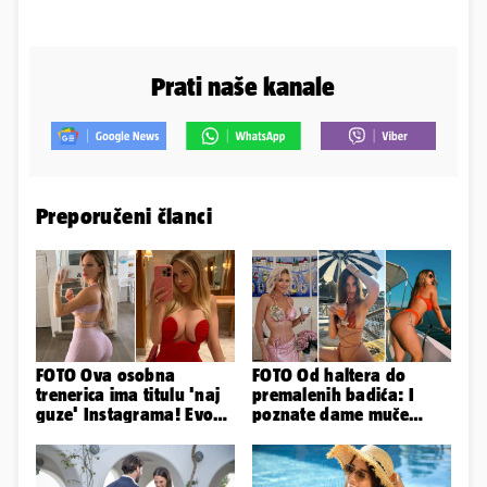
Prati naše kanale
Preporučeni članci
FOTO Ova osobna
FOTO Od haltera do
trenerica ima titulu 'naj
premalenih badića: I
guze' Instagrama! Evo
poznate dame muče
koliko naplaćuje po
vrućine, evo kako su
satu...
pozirale