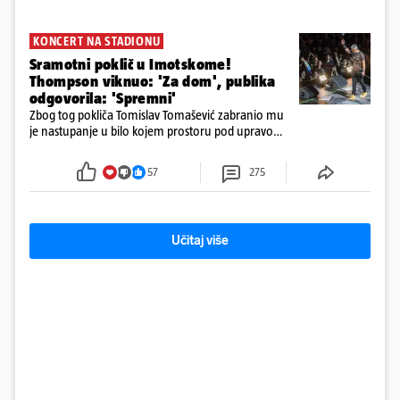
KONCERT NA STADIONU
Sramotni poklič u Imotskome!
Thompson viknuo: 'Za dom', publika
odgovorila: 'Spremni'
Zbog tog pokliča Tomislav Tomašević zabranio mu
je nastupanje u bilo kojem prostoru pod upravom
Grada Zagreba..
57
275
Učitaj više