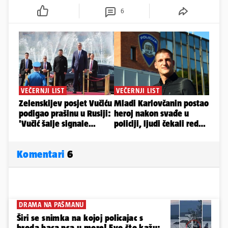
6
Komentari
6
DRAMA NA PAŠMANU
Širi se snimka na kojoj policajac s
broda baca psa u more! Evo što kažu: