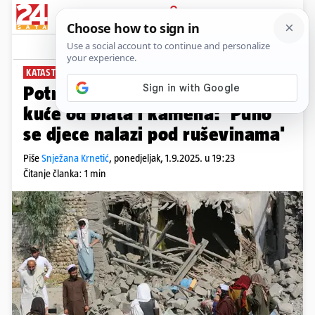
PRIJAVA
News
Komentari
6
KATASTROFA U AFGANISTANU
Potres je sravnio sa zemljom
kuće od blata i kamena: 'Puno
se djece nalazi pod ruševinama'
Piše
Snježana Krnetić
,
ponedjeljak, 1.9.2025. u 19:23
Čitanje članka: 1 min