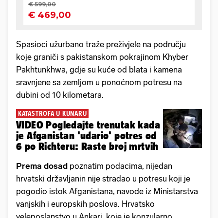
Spasioci užurbano traže preživjele na području
koje graniči s pakistanskom pokrajinom Khyber
Pakhtunkhwa, gdje su kuće od blata i kamena
sravnjene sa zemljom u ponoćnom potresu na
dubini od 10 kilometara.
KATASTROFA U KUNARU
VIDEO Pogledajte trenutak kada
je Afganistan 'udario' potres od
6 po Richteru: Raste broj mrtvih
Prema dosad
poznatim podacima, nijedan
hrvatski državljanin nije stradao u potresu koji je
pogodio istok Afganistana, navode iz Ministarstva
vanjskih i europskih poslova. Hrvatsko
veleposlanstvo u Ankari, koje je konzularno