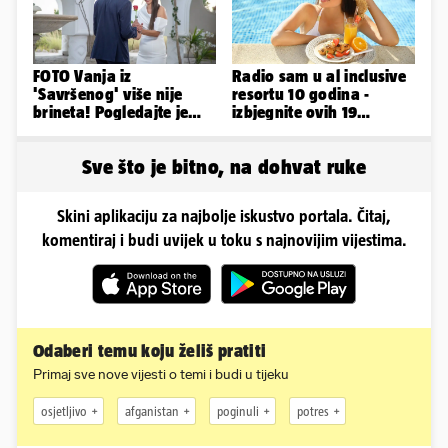
FOTO Vanja iz
Radio sam u al inclusive
'Savršenog' više nije
resortu 10 godina -
brineta! Pogledajte je
izbjegnite ovih 19
sad
grešaka i olakšajte si
odmor
Sve što je bitno, na dohvat ruke
Skini aplikaciju za najbolje iskustvo portala. Čitaj,
komentiraj i budi uvijek u toku s najnovijim vijestima.
Odaberi temu koju želiš pratiti
Primaj sve nove vijesti o temi i budi u tijeku
osjetljivo
afganistan
poginuli
potres