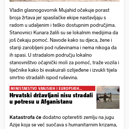
Vladin glasnogovornik Mujahid očekuje porast
broja žrtava jer spasilačke ekipe nastavljaju s
radom u udaljenim i teško dostupnim područjima.
Stanovnici Kunara žalili su se lokalnim medijima da
još čekaju pomoć. Navode kako su djeca, žene i
stariji zarobljeni pod ruševinama i nema nikoga da
ih spasi. U stradalom području lokalno
stanovništvo očajnički moli za pomoć, traže vozila i
liječnike kako bi evakuirali ozlijeđene i izvukli tijela
smrtno stradalih ispod ruševina.
MINISTARSTVO VANJSKIH I EUROPSKIH
POSLOVA:
Hrvatski državljani nisu stradali
u potresu u Afganistanu
Katastrofa će
dodatno opteretiti zemlju na jugu
Azije koja se već suočava s humanitarnim krizama,