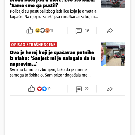
'Samo smo ga pustili'
Policajci su postupali zbog jedrilice koja je ometala
kupače. Na njoj su zatekli psa i muškarca za kojim
se od ranije trage. Muškarac je pružao otpor te su
ga uhitili, a psa je preuzeo komunalni redar
11
49
OPISAO STRAŠNE SCENE
Ovo je heroj koji je spašavao putnike
iz vlaka: 'Savjest mi je nalagala da to
napravim...'
Svi smo tamo bili zbunjeni, tako da je i mene
samoga to šokiralo. Sam prizor događaja me
šokirao kada sam vidio, rekao je Božidar Zrinski
19
22