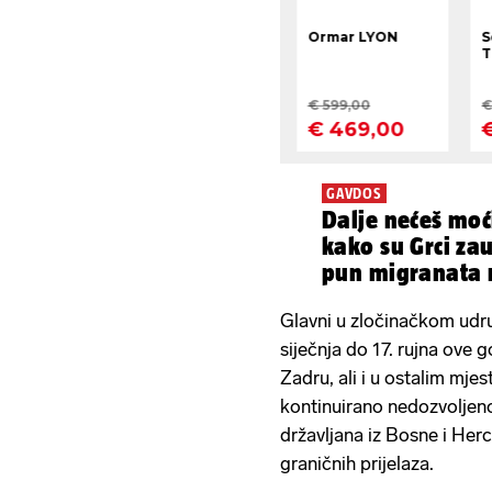
GAVDOS
Dalje nećeš moć
kako su Grci za
pun migranata 
Glavni u zločinačkom udruž
siječnja do 17. rujna ove g
Zadru​, ali i u ostalim mje
kontinuirano nedozvoljen
državljana iz Bosne i Her
graničnih prijelaza.