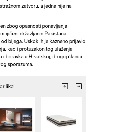
istražnom zatvoru, a jedna nije na
eđen zbog opasnosti ponavljanja
mnjičeni državljanin Pakistana
 od bijega. Uskok ih je kazneno prijavio
a, kao i protuzakonitog ulaženja
ja i boravka u Hrvatskoj, drugoj članici
skog sporazuma.