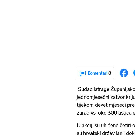
Komentari
0
Sudac istrage Županijskog
jednomjesečni zatvor krij
tijekom devet mjeseci pre
zaradivši oko 300 tisuća 
U akciji su uhićene četiri
su hrvatski državljani, do