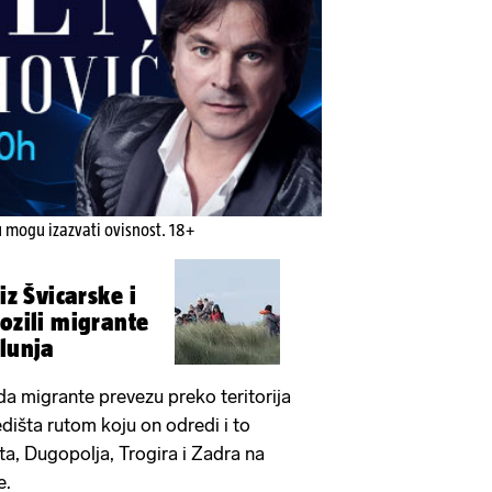
u mogu izazvati ovisnost. 18+
iz Švicarske i
ozili migrante
Slunja
da migrante prevezu preko teritorija
dišta rutom koju on odredi i to
ta, Dugopolja, Trogira i Zadra na
e.