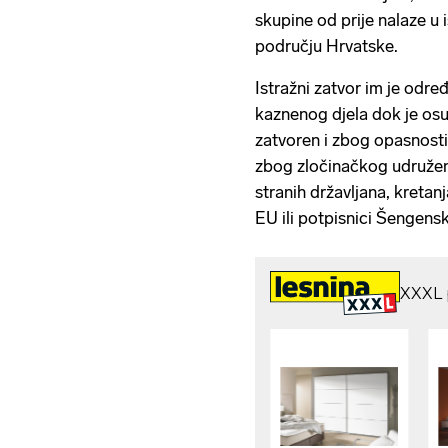
skupine od prije nalaze u 
području Hrvatske.
Istražni zatvor im je odr
kaznenog djela dok je osu
zatvoren i zbog opasnosti
zbog zločinačkog udruženj
stranih državljana, kretan
EU ili potpisnici Šengen