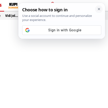
S
PRIJAVA
e
Vidi još…