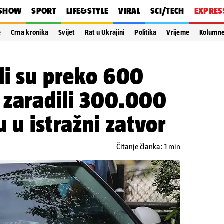
SHOW
SPORT
LIFE&STYLE
VIRAL
SCI/TECH
EXPRES
e
Crna kronika
Svijet
Rat u Ukrajini
Politika
Vrijeme
Kolumn
li su preko 600
 zaradili 300.000
 u istražni zatvor
Čitanje članka: 1 min