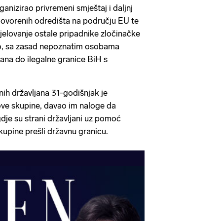
nizirao privremen​i smještaj i daljnj​
govorenih odredišta na području E​U te
jelovanje ostale pripadnike zločinačke
io, sa zasad nepoznatim osobama​
jana do ilegalne granice BiH s
nih državljana 31-godišnjak je
ve skupine​, davao ​im naloge da
dje su strani državljani uz pomoć
upine prešli državnu granicu.