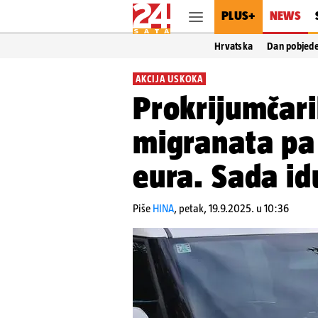
PLUS+
NEWS
Hrvatska
Dan pobjed
AKCIJA USKOKA
Prokrijumčari
migranata pa
eura. Sada idu
Piše
HINA
,
petak, 19.9.2025. u 10:36