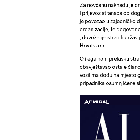
​Za novčanu naknadu je orga
i prijevoz stranaca do do
je povezao u zajedničko d
organizacije, ​te dogovor
, dovoženje stranih državl
Hrvatskom.
​O ilegalnom prelasku stra
obavještavao ostale člano
vozilima dođu na mjesto g
pripadnika osumnjičene sk