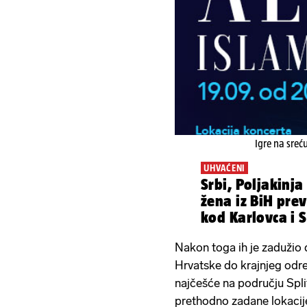
Igre na sreć
UHVAĆENI
Srbi, Poljakinja 
žena iz BiH prev
kod Karlovca i 
Nakon toga ih je zadužio 
Hrvatske do krajnjeg odre
najčešće na području Spli
prethodno zadane lokacij