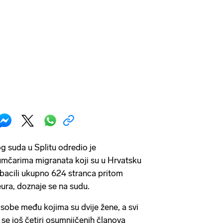
 suda u Splitu odredio je
umčarima migranata koji su u Hrvatsku
bacili ukupno 624 stranca pritom
eura, doznaje se na sudu.
 osobe među kojima su dvije žene, a svi
k se još četiri osumnjičenih članova