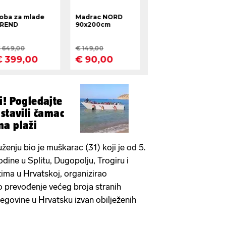
i! Pogledajte
ustavili čamac
na plaži
enju bio je muškarac (31) koji je od 5.
odine u Splitu, Dugopolju, Trogiru i
stima u Hrvatskoj, organizirao
o prevođenje većeg broja stranih
cegovine u Hrvatsku izvan obilježenih