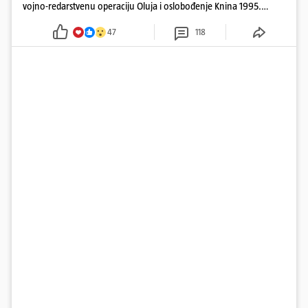
vojno-redarstvenu operaciju Oluja i oslobođenje Knina 1995.
godine
47
118