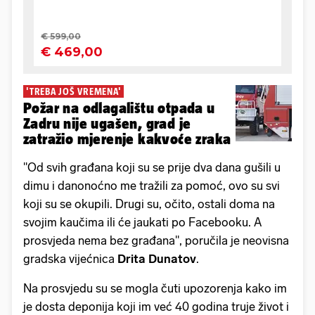
'TREBA JOŠ VREMENA'
Požar na odlagalištu otpada u
Zadru nije ugašen, grad je
zatražio mjerenje kakvoće zraka
"Od svih građana koji su se prije dva dana gušili u
dimu i danonoćno me tražili za pomoć, ovo su svi
koji su se okupili. Drugi su, očito, ostali doma na
svojim kaučima ili će jaukati po Facebooku. A
prosvjeda nema bez građana", poručila je neovisna
gradska vijećnica
Drita Dunatov
.
Na prosvjedu su se mogla čuti upozorenja kako im
je dosta deponija koji im već 40 godina truje život i