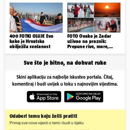
Playboy...'
400 FOTKI OLUJE Evo
FOTO Ovako je Zadar
kako je Hrvatska
uživao na praznik:
obilježila svečanost
Prepune rive, more,
sunce i čarobni zalazak
sunca
Sve što je bitno, na dohvat ruke
Skini aplikaciju za najbolje iskustvo portala. Čitaj,
komentiraj i budi uvijek u toku s najnovijim vijestima.
Odaberi temu koju želiš pratiti
Primaj sve nove vijesti o temi i budi u tijeku