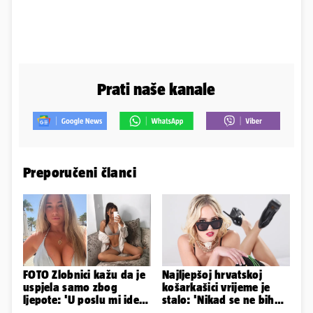
Prati naše kanale
Preporučeni članci
FOTO Zlobnici kažu da je
Najljepšoj hrvatskoj
uspjela samo zbog
košarkašici vrijeme je
ljepote: 'U poslu mi ide
stalo: 'Nikad se ne bih
jer imam strategiju'
fotografirala za