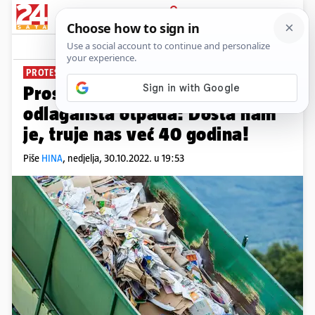
PRIJAVA
News
Komentari
0
PROTEST NAKON POŽARA
Prosvjed stanovnika Dikla zbog
odlagališta otpada: Dosta nam
je, truje nas već 40 godina!
Piše
HINA
,
nedjelja, 30.10.2022. u 19:53