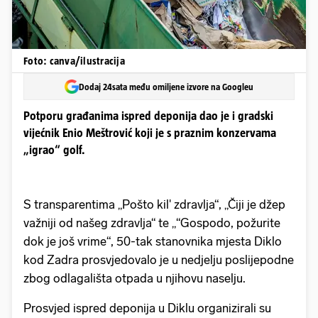
Foto: canva/ilustracija
Dodaj 24sata među omiljene izvore na Googleu
Potporu građanima ispred deponija dao je i gradski
vijećnik Enio Meštrović koji je s praznim konzervama
„igrao“ golf.
S transparentima „Pošto kil' zdravlja“, „Čiji je džep
važniji od našeg zdravlja“ te „“Gospodo, požurite
dok je još vrime“, 50-tak stanovnika mjesta Diklo
kod Zadra prosvjedovalo je u nedjelju poslijepodne
zbog odlagališta otpada u njihovu naselju.
Prosvjed ispred deponija u Diklu organizirali su