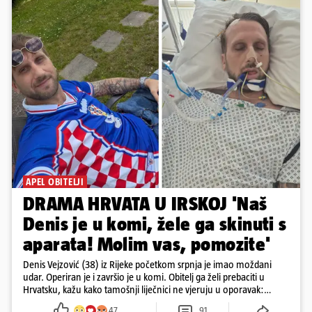
APEL OBITELJI
DRAMA HRVATA U IRSKOJ 'Naš
Denis je u komi, žele ga skinuti s
aparata! Molim vas, pomozite'
Denis Vejzović (38) iz Rijeke početkom srpnja je imao moždani
udar. Operiran je i završio je u komi. Obitelj ga želi prebaciti u
Hrvatsku, kažu kako tamošnji liječnici ne vjeruju u oporavak:
'Imamo 72 sata'
47
91