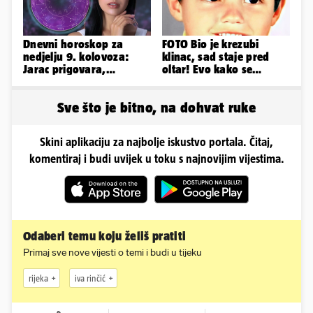
Dnevni horoskop za
FOTO Bio je krezubi
nedjelju 9. kolovoza:
klinac, sad staje pred
Jarac prigovara,
oltar! Evo kako se
Vodenjak je optimističan!
mijenjao jedan od
najvećih...
Sve što je bitno, na dohvat ruke
Skini aplikaciju za najbolje iskustvo portala. Čitaj,
komentiraj i budi uvijek u toku s najnovijim vijestima.
Odaberi temu koju želiš pratiti
Primaj sve nove vijesti o temi i budi u tijeku
rijeka
iva rinčić