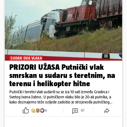
SUDAR DVA VLAKA
PRIZORI UŽASA Putnički vlak
smrskan u sudaru s teretnim, na
terenu i helikopter hitne
Putnički i teretni vlak sudarili su se iza 10 sati između Gradeca i
Svetog Ivana žabno. U putničkom vlaku bilo je 20-ak putnika, a
kako doznajemo teže ozljede zadobio je strojovođa putničkog
vlaka. Zatvoren je promet, a fotoreporteri Prigorskog objavili su
6
47
prve snimke s mjesta sudara