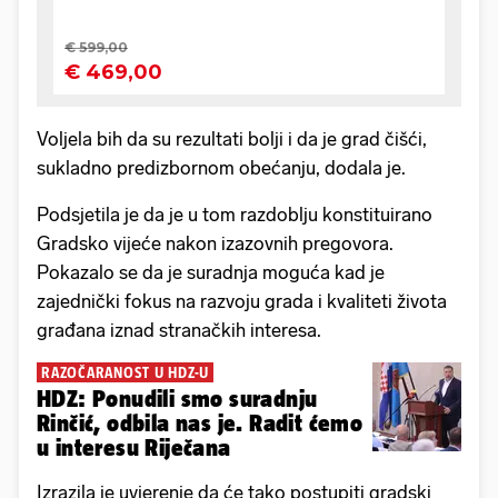
Voljela bih da su rezultati bolji i da je grad čišći,
sukladno predizbornom obećanju, dodala je.
Podsjetila je da je u tom razdoblju konstituirano
Gradsko vijeće nakon izazovnih pregovora.
Pokazalo se da je suradnja moguća kad je
zajednički fokus na razvoju grada i kvaliteti života
građana iznad stranačkih interesa.
RAZOČARANOST U HDZ-U
HDZ: Ponudili smo suradnju
Rinčić, odbila nas je. Radit ćemo
u interesu Riječana
Izrazila je uvjerenje da će tako postupiti gradski