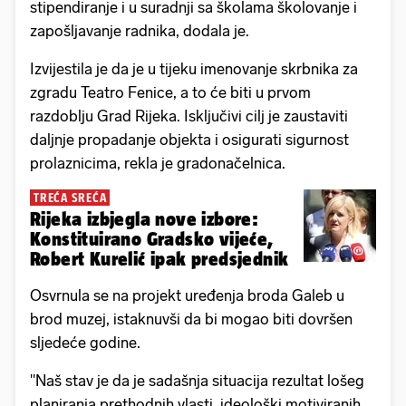
stipendiranje i u suradnji sa školama školovanje i
zapošljavanje radnika, dodala je.
Izvijestila je da je u tijeku imenovanje skrbnika za
zgradu Teatro Fenice, a to će biti u prvom
razdoblju Grad Rijeka. Isključivi cilj je zaustaviti
daljnje propadanje objekta i osigurati sigurnost
prolaznicima, rekla je gradonačelnica.
TREĆA SREĆA
Rijeka izbjegla nove izbore:
Konstituirano Gradsko vijeće,
Robert Kurelić ipak predsjednik
Osvrnula se na projekt uređenja broda Galeb u
brod muzej, istaknuvši da bi mogao biti dovršen
sljedeće godine.
"Naš stav je da je sadašnja situacija rezultat lošeg
planiranja prethodnih vlasti, ideološki motiviranih