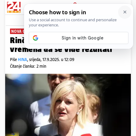
PRIJAVA
News
Komentari
2
NOVA GRADONAČELNICA
Rinčić o stanju u Rijeci: 'Treba
vremena da se vide rezultati'
Piše
HINA
,
srijeda, 17.9.2025. u 12:09
Čitanje članka: 2 min