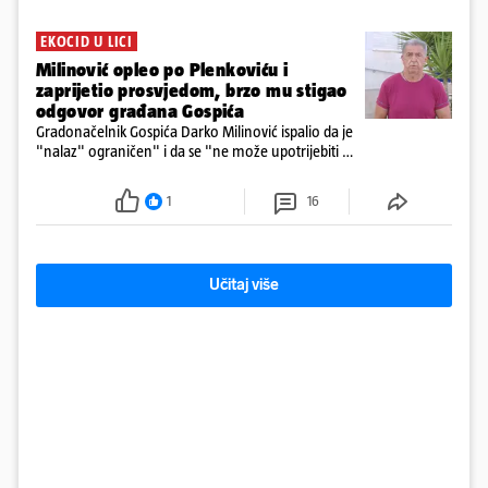
EKOCID U LICI
Milinović opleo po Plenkoviću i
zaprijetio prosvjedom, brzo mu stigao
odgovor građana Gospića
Gradonačelnik Gospića Darko Milinović ispalio da je
"nalaz" ograničen" i da se "ne može upotrijebiti za
sudske sporove". Građani Gospića ga podsjetili da
ga je naručio Uskok i da je dio spisa
1
16
Učitaj više