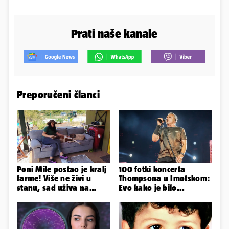
Prati naše kanale
Preporučeni članci
Poni Mile postao je kralj
100 fotki koncerta
farme! Više ne živi u
Thompsona u Imotskom:
stanu, sad uživa na
Evo kako je bilo...
svom omiljenom - kauču