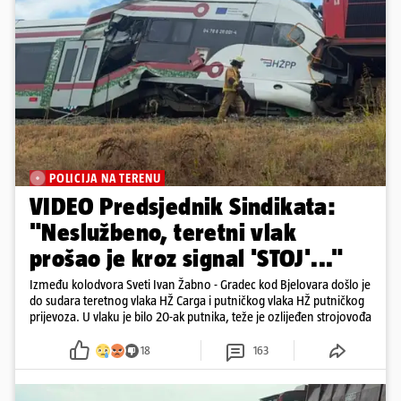
POLICIJA NA TERENU
VIDEO Predsjednik Sindikata:
"Neslužbeno, teretni vlak
prošao je kroz signal 'STOJ'..."
Između kolodvora Sveti Ivan Žabno - Gradec kod Bjelovara došlo je
do sudara teretnog vlaka HŽ Carga i putničkog vlaka HŽ putničkog
prijevoza. U vlaku je bilo 20-ak putnika, teže je ozlijeđen strojovođa
18
163