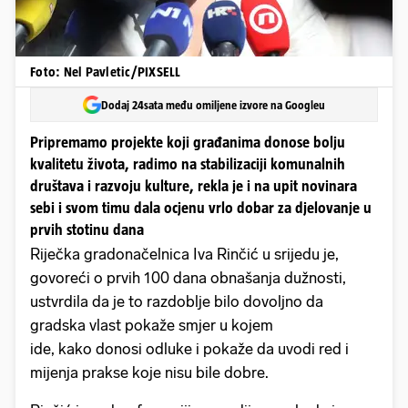
Foto: Nel Pavletic/PIXSELL
Dodaj 24sata među omiljene izvore na Googleu
Pripremamo projekte koji građanima donose bolju
kvalitetu života, radimo na stabilizaciji komunalnih
društava i razvoju kulture, rekla je i na upit novinara
sebi i svom timu dala ocjenu vrlo dobar za djelovanje u
prvih stotinu dana
Riječka gradonačelnica Iva Rinčić u srijedu je,
govoreći o prvih 100 dana obnašanja dužnosti,
ustvrdila da je to razdoblje bilo dovoljno da
gradska vlast pokaže smjer u kojem
ide, kako donosi odluke i pokaže da uvodi red i
mijenja prakse koje nisu bile dobre.