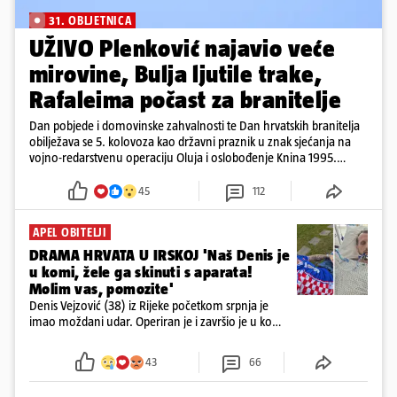
31. OBLJETNICA
UŽIVO Plenković najavio veće
mirovine, Bulja ljutile trake,
Rafaleima počast za branitelje
Dan pobjede i domovinske zahvalnosti te Dan hrvatskih branitelja
obilježava se 5. kolovoza kao državni praznik u znak sjećanja na
vojno-redarstvenu operaciju Oluja i oslobođenje Knina 1995.
godine
45
112
APEL OBITELJI
DRAMA HRVATA U IRSKOJ 'Naš Denis je
u komi, žele ga skinuti s aparata!
Molim vas, pomozite'
Denis Vejzović (38) iz Rijeke početkom srpnja je
imao moždani udar. Operiran je i završio je u komi.
Obitelj ga želi prebaciti u Hrvatsku, kažu kako
tamošnji liječnici ne vjeruju u oporavak: 'Imamo
43
66
72 sata'