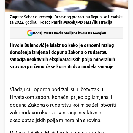
Zagreb: Sabor o izvrsenju Drzavnog proracuna Republike Hrvatske
za 2022. godinu |
Foto: Patrik Macek/PIXSELL/ilustracija
Dodaj 24sata među omiljene izvore na Googleu
Hrvoje Bujanović je istaknuo kako je osnovni razlog
donošenja izmjena i dopuna Zakona o rudarstvu
sanacija neaktivnih eksploatacijskih polja mineralnih
sirovina pri čemu će se koristiti dva modela sanacije
Vladajući i oporba podržali su u četvrtak u
Hrvatskom saboru konačni prijedlog izmjena i
dopuna Zakona o rudarstvu kojim se želi stvoriti
zakonodavni okvir za saniranje neaktivnih
eksploatacijskih polja mineralnih sirovina.
Državni tajnik u Ministarstvu gospodarstva i