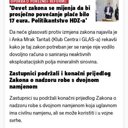
OPORBA O POREZNOJ REFORMI:
'Devet zakona se mijenja da bi
prosječno povećanje plaće bilo
17 eura. Politikantstvo HDZ-a'
Da neće glasovati protiv izmjena zakona najavila je
i Anka Mrak Taritaš (Klub Centra i GLAS-a) rekavši
kako je taj zakon potreban jer se ranije nije vodilo
dovoljno računa o saniranju neaktivnih
eksploatacijskih polja mineralnih sirovina.
Zastupnici podržali i konačni prijedlog
Zakona o nadzoru robe s dvojnom
namjenom
Zastupnici su podržali konačni prijedlog Zakona o
nadzoru robe s dvojnom namjenom koja uglavnom
ima civilnu namjenu, ali se može koristiti i u vojne
svrhe.