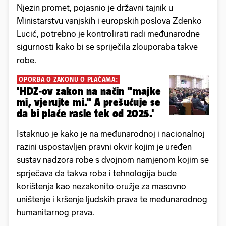
Njezin promet, pojasnio je državni tajnik u
Ministarstvu vanjskih i europskih poslova Zdenko
Lucić, potrebno je kontrolirati radi međunarodne
sigurnosti kako bi se spriječila zlouporaba takve
robe.
OPORBA O ZAKONU O PLAĆAMA:
'HDZ-ov zakon na način "majke
mi, vjerujte mi." A prešućuje se
da bi plaće rasle tek od 2025.'
Istaknuo je kako je na međunarodnoj i nacionalnoj
razini uspostavljen pravni okvir kojim je uređen
sustav nadzora robe s dvojnom namjenom kojim se
sprječava da takva roba i tehnologija bude
korištenja kao nezakonito oružje za masovno
uništenje i kršenje ljudskih prava te međunarodnog
humanitarnog prava.