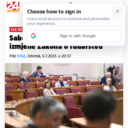
PRIJAVA
News
Komentari
0
138 NEAKTIVNIH POLJA
Saborski zastupnici podržali
izmjene Zakona o rudarstvu
Piše
HINA
,
četvrtak, 6.7.2023. u 20:57