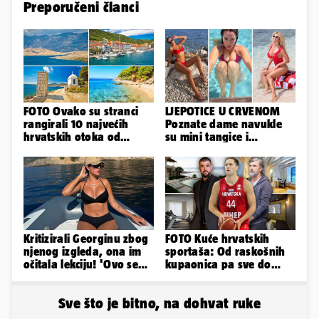
Preporučeni članci
FOTO Ovako su stranci
LJEPOTICE U CRVENOM
rangirali 10 najvećih
Poznate dame navukle
hrvatskih otoka od
su mini tangice i
najboljeg do najgoreg
grudnjake pa istaknule
obline
Kritizirali Georginu zbog
FOTO Kuće hrvatskih
njenog izgleda, ona im
sportaša: Od raskošnih
očitala lekciju! 'Ovo se
kupaonica pa sve do
događa svakog ljeta...'
privatnog kina. Evo gdje
žive
Sve što je bitno, na dohvat ruke