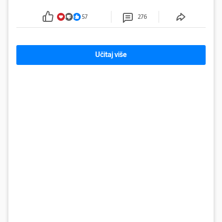
Grada Zagreba..
57
276
Učitaj više