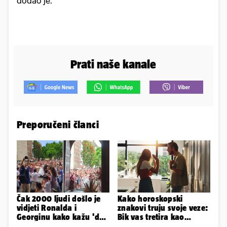
dodao je.
Prati naše kanale
Preporučeni članci
Čak 2000 ljudi došlo je
Kako horoskopski
vidjeti Ronalda i
znakovi truju svoje veze:
Georginu kako kažu 'da'.
Bik vas tretira kao
A kad ono - Fabio i
vlasništvo, Jarcu je veza