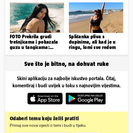
Nicole!
ugovor
FOTO Prekrila grudi
Splićanka pliva s
trešnjicama i pokazala
dupinima, ali kad je u
guzu u tangicama:
ringu, lomi sve redom
Ovako ljetuje bujna
Slavonka
Sve što je bitno, na dohvat ruke
Skini aplikaciju za najbolje iskustvo portala. Čitaj,
komentiraj i budi uvijek u toku s najnovijim vijestima.
Odaberi temu koju želiš pratiti
Primaj sve nove vijesti o temi i budi u tijeku