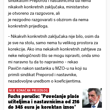
sindikatom Preporod i nastavnicima da nema
nikakvih konkretnih zaključaka, ministarstvo
je otvoreno za razgovore, ali
je nezgodno razgovarati s obzirom da nema
konkretnih prijedloga.
- Nikakvih konkretnih zaključaka nije bilo, osim da
je sve na stolu, samo nema tu velikog prostora za
korekcije. Ako ima nekakvih konkretnih zahtjeve za
neke nelogičnosti što se mogu ispraviti, onda smo
mi naravno tu da to napravimo - rekao
Pavičin nakon sastanka u MZO-u na koji su
primili sindikat Preporod i nastavnike,
nezadovoljne uredbom o koeficijentima.
NIJE KONAČAN PRIJEDLOG
Fuchs poručio: 'Povećanje plaće
učiteljima i nastavnicima od 216
do 345 eura je korektan iznos'