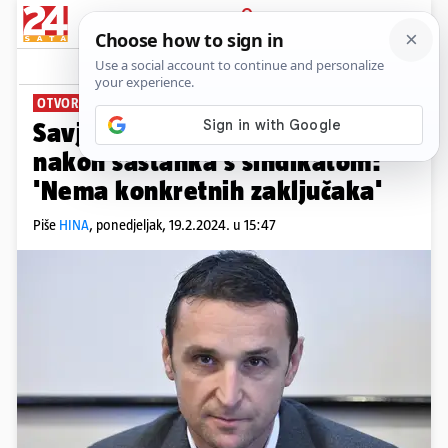
PRIJAVA
News
Komentari
1
OTVORENI ZA RAZGOVOR
Savjetnik ministra obrazovanja
nakon sastanka s sindikatom:
'Nema konkretnih zaključaka'
Piše
HINA
,
ponedjeljak, 19.2.2024. u 15:47