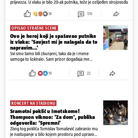
prijevoza. U vlaku je bilo 20-ak putnika, teže je ozlijeđen strojovođa
18
176
OPISAO STRAŠNE SCENE
Ovo je heroj koji je spašavao putnike
iz vlaka: 'Savjest mi je nalagala da to
napravim...'
Svi smo tamo bili zbunjeni, tako da je i mene
samoga to šokiralo. Sam prizor događaja me
šokirao kada sam vidio, rekao je Božidar Zrinski
19
22
KONCERT NA STADIONU
Sramotni poklič u Imotskome!
Thompson viknuo: 'Za dom', publika
odgovorila: 'Spremni'
Zbog tog pokliča Tomislav Tomašević zabranio mu
je nastupanje u bilo kojem prostoru pod upravom