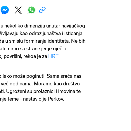
u nekoliko dimenzija unutar navijačkog
ivljavaju kao odraz junaštva i isticanja
da u smislu formiranja identiteta. Ne bih
 mirno sa strane jer je riječ o
 površini, rekoa je za
HRT
o lako može poginuti. Sama sreća nas
va već godinama. Moramo kao društvo
irati. Ugroženi su prolaznici i imovina te
nje teme - nastavio je Perkov.