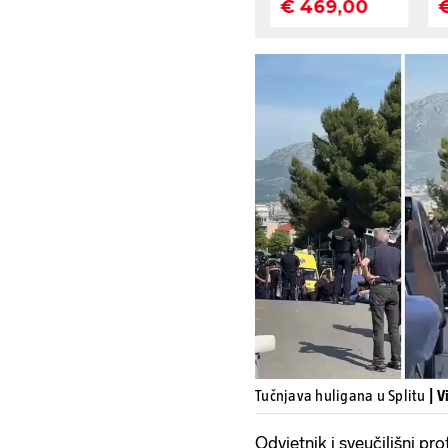
Tučnjava huligana u Splitu
| V
Odvjetnik i sveučilišni pr