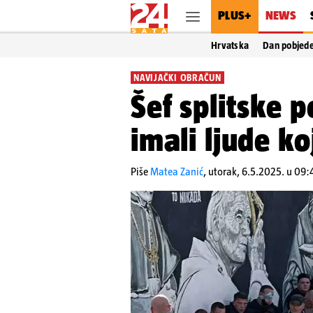
PLUS+
NEWS
Hrvatska
Dan pobjed
NAVIJAČKI OBRAČUN
Šef splitske p
imali ljude koj
Piše
Matea Zanić
,
utorak, 6.5.2025. u 09: