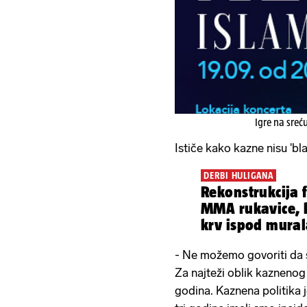
Igre na sreć
Ističe kako kazne nisu 'bla
DERBI HULIGANA
Rekonstrukcija f
MMA rukavice, 
krv ispod mura
- Ne možemo govoriti da 
Za najteži oblik kaznenog
godina. Kaznena politika j