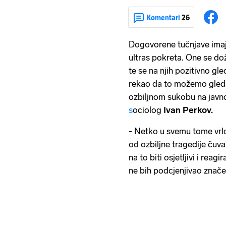
Komentari
26
Dogovorene tučnjave imaj
ultras pokreta. One se dož
te se na njih pozitivno gle
rekao da to možemo gledati
ozbiljnom sukobu na javnoj
s
ociolog
Ivan Perkov.
- Netko u svemu tome vrl
od ozbiljne tragedije ču
na to biti osjetljivi i reag
ne bih podcjenjivao znače