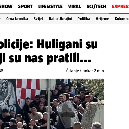
SHOW
SPORT
LIFE&STYLE
VIRAL
SCI/TECH
EXPRES
e
Crna kronika
Svijet
Rat u Ukrajini
Politika
Vrijeme
Kolumn
olicije: Huligani su
i su nas pratili...
48
Čitanje članka: 2 min