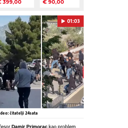
01:03
Pokretanje videa...
ideo: čitatelji 24sata
ofesor
Damir Primorac
kao problem