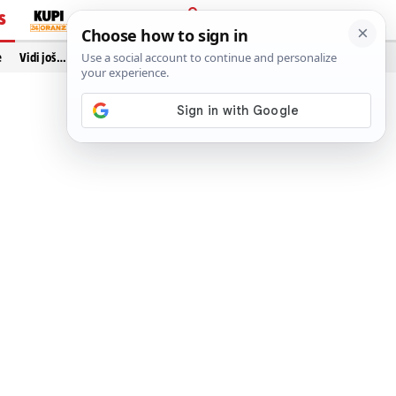
S
PRIJAVA
e
Vidi još…