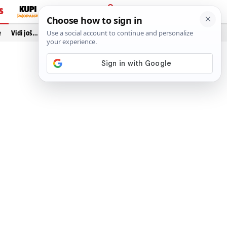
S
PRIJAVA
e
Vidi još…