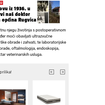
NU
ovu iz 1936. u
rvi naš doktor
a općina Rugvica
atnu njegu životinja s postoperativnom
ođer moći obavljati ultrazvučne
rške obrade i zahvati, te laboratorijske
rade, oftalmologija, endoskopija,
tar veterinarskih usluga.