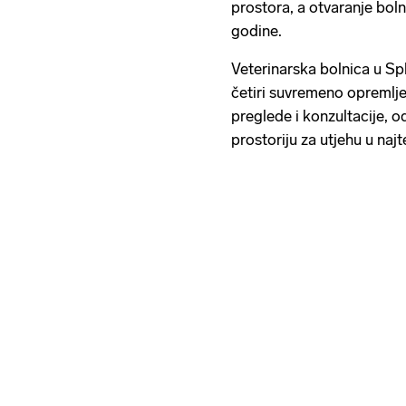
prostora, a otvaranje bol
godine.
Veterinarska bolnica u Spl
četiri suvremeno opremlj
preglede i konzultacije, 
prostoriju za utjehu u naj