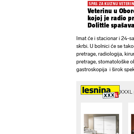
SPAS ZA KULTNU VETERI
Veterinu u Obor
kojoj je radio p
Dolittle spašav
Imat će i stacionar i 24-s
skrbi. U bolnici će se tak
pretrage, radiologija, kiru
pretrage, stomatološke ob
gastroskopija i širok spek