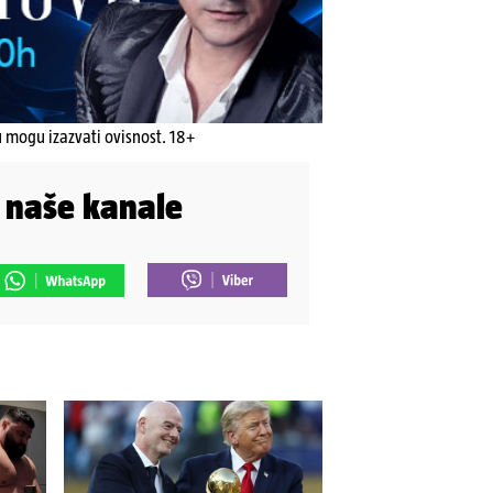
u mogu izazvati ovisnost. 18+
i naše kanale