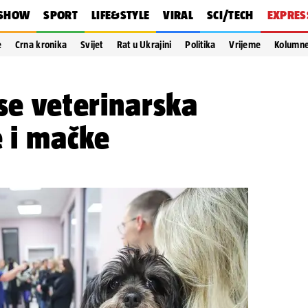
SHOW
SPORT
LIFE&STYLE
VIRAL
SCI/TECH
EXPRES
e
Crna kronika
Svijet
Rat u Ukrajini
Politika
Vrijeme
Kolumn
 se veterinarska
e i mačke