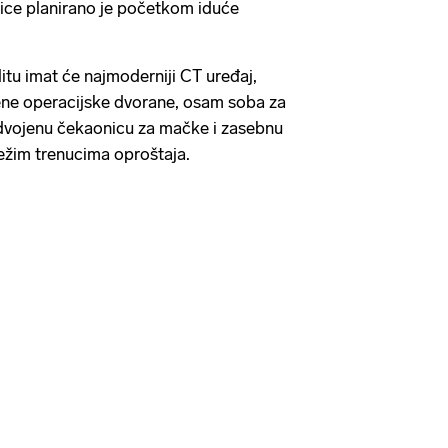
nice planirano je početkom iduće
itu imat će najmoderniji CT uređaj,
ene operacijske dvorane, osam soba za
odvojenu čekaonicu za mačke i zasebnu
težim trenucima oproštaja.