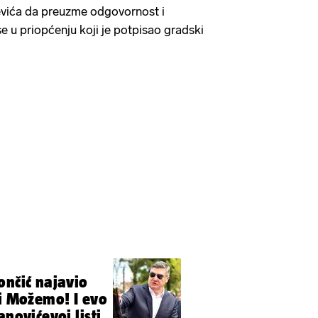
vića da preuzme odgovornost i
e u priopćenju koji je potpisao gradski
ončić najavio
 i Možemo! I evo
anovićevoj listi