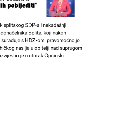
ih pobijediti'
ik splitskog SDP-a i nekadašnji
adonačelnika Splita, koji nakon
ora surađuje s HDZ-om, pravomoćno je
hičkog nasilja u obitelji nad suprugom
zvijestio je u utorak Općinski