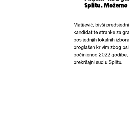
Splitu. Možemo 
Matijević, bivši predsjedn
kandidat te stranke za gr
posljednjih lokalnih izb
proglašen krivim zbog psi
počinjenog 2022 godibe, i
prekršajni sud u Splitu.