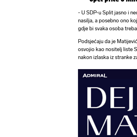
- U SDP-u Split jasno i n
nasilja, a posebno ono ko
gdje bi svaka osoba trebal
Podsjećaju da je Matijevi
osvojio kao nositelj liste
nakon izlaska iz stranke z