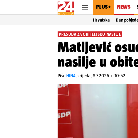
PLUS+
NEWS
Hrvatska
Dan pobjed
PRESUDA ZA OBITELJSKO NASILJE
Matijević osu
nasilje u obit
Piše
HINA
,
srijeda, 8.7.2026. u 10:52