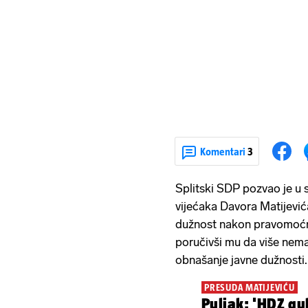
Komentari
3
Splitski SDP pozvao je u 
vijećaka Davora Matijevi
dužnost nakon pravomoćne 
poručivši mu da više nema 
obnašanje javne dužnosti.
PRESUDA MATIJEVIĆU
Puljak: 'HDZ gu