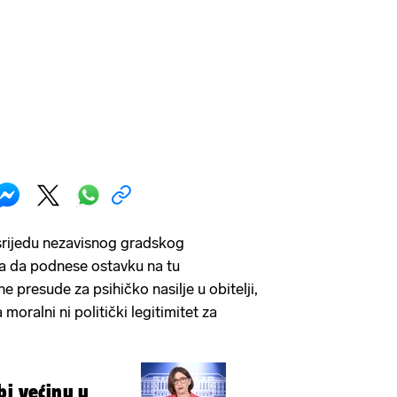
srijedu nezavisnog gradskog
ća da podnese ostavku na tu
presude za psihičko nasilje u obitelji,
moralni ni politički legitimitet za
bi većinu u