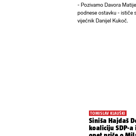
- Pozivamo Davora Matije
podnese ostavku - ističe s
vijećnik Danijel Kukoč.
TOMISLAV KLAUŠKI
Siniša Hajdaš D
koaliciju SDP-a
opet priče o Mil