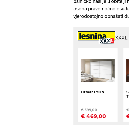
psihičko nasilje u obitelji 
osoba pravomoćno osuđena 
vjerodostojno obnašati du