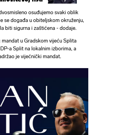
edvosmisleno osuđujemo svaki oblik
je se događa u obiteljskom okruženju,
a biti sigurna i zaštićena - dodaje.
ć mandat u Gradskom vijeću Splita
 SDP-a Split na lokalnim izborima, a
adržao je vijećnički mandat.