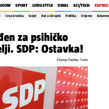
SHOW
SPORT
LIFE&STYLE
VIRAL
SCI/TECH
EXPRES
e
Crna kronika
Svijet
Rat u Ukrajini
Politika
Vrijeme
Kolumn
đen za psihičko
elji. SDP: Ostavka!
Čitanje članka: 1 min