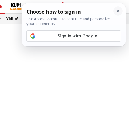
S
PRIJAVA
e
Vidi još…