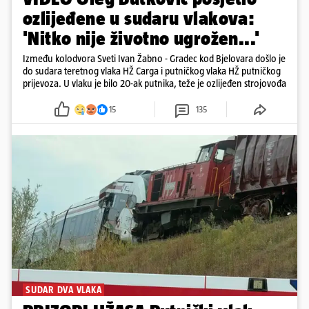
ozlijeđene u sudaru vlakova:
'Nitko nije životno ugrožen...'
Između kolodvora Sveti Ivan Žabno - Gradec kod Bjelovara došlo je
do sudara teretnog vlaka HŽ Carga i putničkog vlaka HŽ putničkog
prijevoza. U vlaku je bilo 20-ak putnika, teže je ozlijeđen strojovođa
15
135
SUDAR DVA VLAKA