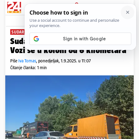
PRIJAVA
News
Komentari
0
SUDAR KAMIONA
Sudar na A1 kod Karlovca, HAK:
Vozi se u koloni od 6 kilometara
Piše
Iva Tomas
,
ponedjeljak, 1.9.2025. u 11:07
Čitanje članka: 1 min