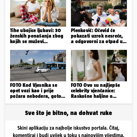
Tihe ubojice ljubavi: 30
Plenković: Očevid će
ženskih ponašanja zbog
pokazati uzrok nesreće,
kojih se muževi
a odgovorni za otpad u
emocionalno distanciraju
Gospiću će odgovarati
FOTO Kod Vjesnika se
FOTO Ovo su najljepše
opet vozi kao i prije
celebrity vjenčanice:
požara nebodera, gotovi
Raskošne haljine o
radovi i na Deželićevoj
kojima je pričao cijeli
svijet
Sve što je bitno, na dohvat ruke
Skini aplikaciju za najbolje iskustvo portala. Čitaj,
komentiraj i budi uvijek u toku s najnovijim vijestima.