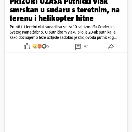
PRIZORI UŽASA Putnički vlak
smrskan u sudaru s teretnim, na
terenu i helikopter hitne
Putnički i teretni vlak sudarili su se iza 10 sati između Gradeca i
Svetog Ivana žabno. U putničkom vlaku bilo je 20-ak putnika, a
kako doznajemo teže ozljede zadobio je strojovođa putničkog
vlaka. Zatvoren je promet, a fotoreporteri Prigorskog objavili su
5
47
prve snimke s mjesta sudara