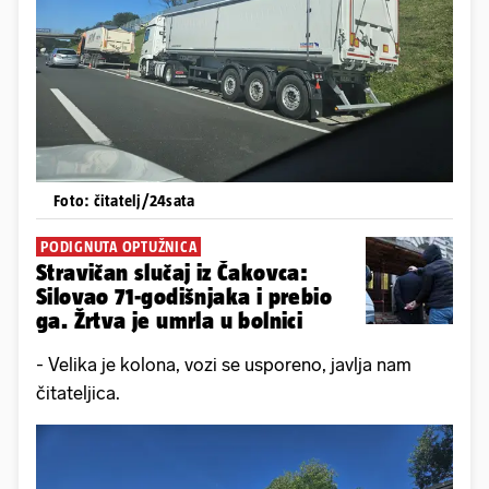
Foto: čitatelj/24sata
PODIGNUTA OPTUŽNICA
Stravičan slučaj iz Čakovca:
Silovao 71-godišnjaka i prebio
ga. Žrtva je umrla u bolnici
- Velika je kolona, vozi se usporeno, javlja nam
čitateljica.