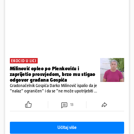
EKOCID U LICI
Milinović opleo po Plenkoviću i
zaprijetio prosvjedom, brzo mu stigao
odgovor građana Gospića
Gradonačelnik Gospića Darko Milinović ispalio da je
"nalaz" ograničen" i da se "ne može upotrijebiti za
sudske sporove". Građani Gospića ga podsjetili da
ga je naručio Uskok i da je dio spisa
13
Učitaj više