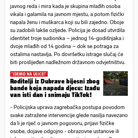
javnog reda i mira kada je skupina mlađih osoba
vikala i galamila na javnom mjestu, a potom fizički
napala ženu i muškarca koji su bili zajedno. Oboje
su zadobili lakše ozljede. Policija je dosad utvrdila
identitet troje sudionika – jednog 14-godišnjaka i
dvoje mlađih od 14 godina – dok se potraga za
ostalima nastavlja. Po dovršetku istrage slučaj će
biti proslijeđen nadležnom državnom odvjetništvu.
'IDEMO NA ULICE!'
Roditelji iz Dubrave bijesni zbog
bande koja napada djecu: Izađu
van isti dan i snimaju TikTok!
- Policijska uprava zagrebačka postupa povodom
svake zatražene intervencije glede nasilja navezano
da li je riječ o javnom pogovoru, prijavi fizičke
osobe, dojave odgojno - obrazovne ustanove ili