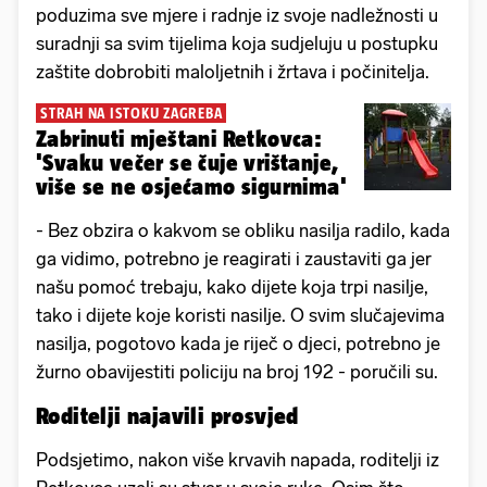
poduzima sve mjere i radnje iz svoje nadležnosti u
suradnji sa svim tijelima koja sudjeluju u postupku
zaštite dobrobiti maloljetnih i žrtava i počinitelja.
STRAH NA ISTOKU ZAGREBA
Zabrinuti mještani Retkovca:
'Svaku večer se čuje vrištanje,
više se ne osjećamo sigurnima'
- Bez obzira o kakvom se obliku nasilja radilo, kada
ga vidimo, potrebno je reagirati i zaustaviti ga jer
našu pomoć trebaju, kako dijete koja trpi nasilje,
tako i dijete koje koristi nasilje. O svim slučajevima
nasilja, pogotovo kada je riječ o djeci, potrebno je
žurno obavijestiti policiju na broj 192 - poručili su.
Roditelji najavili prosvjed
Podsjetimo, nakon više krvavih napada, roditelji iz