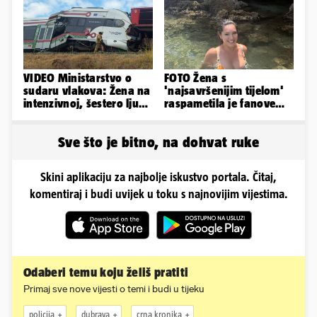
VIDEO Ministarstvo o
FOTO Žena s
sudaru vlakova: Žena na
'najsavršenijim tijelom'
intenzivnoj, šestero ljudi
raspametila je fanove
teško ozlijeđeno
zaigranim fotkama iz
plićaka
Sve što je bitno, na dohvat ruke
Skini aplikaciju za najbolje iskustvo portala. Čitaj,
komentiraj i budi uvijek u toku s najnovijim vijestima.
Odaberi temu koju želiš pratiti
Primaj sve nove vijesti o temi i budi u tijeku
policija
dubrava
crna kronika