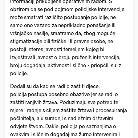
informaciji prikupljene operativnim radom. S
obzirom da se pod pojmom policijske intervencije
može smatrati različito postupanje policije, ne
samo ono vezano za neprikladno ponašanje ili
vršnjačko nasilje, smatramo da, zbog moguće
stigmatizacije bili fizičke i li pravne osobe, ne
postoji interes javnosti temeljem kojeg bi
izvještavali javnost o broju pruženih intervencija,
broju događaja, aktivnost i slično - priopćili su iz
policije.
Dodali su da kad se radi o zaštiti djece,
policija postupa posebno obazrivo jer se radi o
zaštiti ranjivih žrtava. Poduzimaju sve potrebite
mjere i radnje s ciljem zaštite žrtava i procesuiranja
počinitelja, a u suradnji s nadležnim državnim
odvjetništvom. Dakle, policija po saznanjima o
ovakvim i sličnim događajima žurno intervenira i