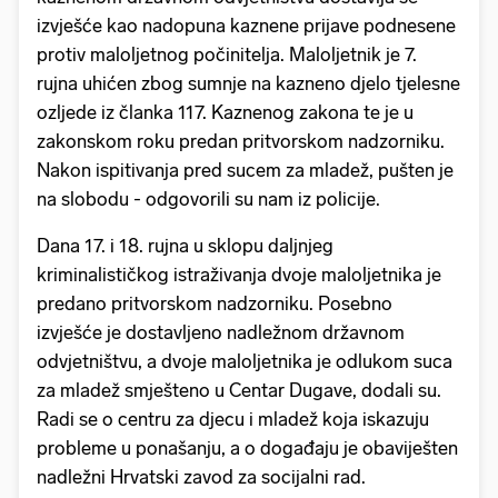
izvješće kao nadopuna kaznene prijave podnesene
protiv maloljetnog počinitelja. Maloljetnik je 7.
rujna uhićen zbog sumnje na kazneno djelo tjelesne
ozljede iz članka 117. Kaznenog zakona te je u
zakonskom roku predan pritvorskom nadzorniku.
Nakon ispitivanja pred sucem za mladež, pušten je
na slobodu - odgovorili su nam iz policije.
Dana 17. i 18. rujna u sklopu daljnjeg
kriminalističkog istraživanja dvoje maloljetnika je
predano pritvorskom nadzorniku. Posebno
izvješće je dostavljeno nadležnom državnom
odvjetništvu, a dvoje maloljetnika je odlukom suca
za mladež smješteno u Centar Dugave, dodali su.
Radi se o centru za djecu i mladež koja iskazuju
probleme u ponašanju, a o događaju je obaviješten
nadležni Hrvatski zavod za socijalni rad.