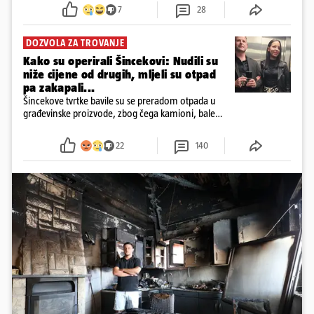
7
28
DOZVOLA ZA TROVANJE
Kako su operirali Šincekovi: Nudili su
niže cijene od drugih, mljeli su otpad
pa zakapali...
Šincekove tvrtke bavile su se preradom otpada u
građevinske proizvode, zbog čega kamioni, bale
plastike i samljeveni materijal dugo nisu izazivali
sumnju
22
140