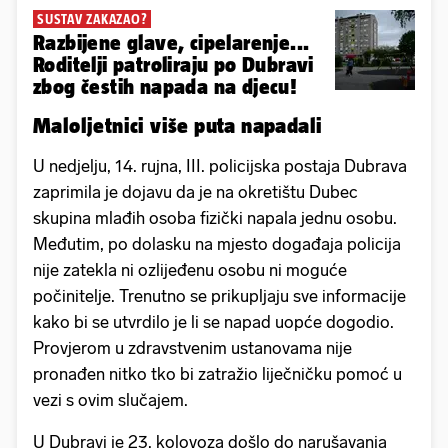
SUSTAV ZAKAZAO?
Razbijene glave, cipelarenje...
Roditelji patroliraju po Dubravi
zbog čestih napada na djecu!
Maloljetnici više puta napadali
U nedjelju, 14. rujna, III. policijska postaja Dubrava
zaprimila je dojavu da je na okretištu Dubec
skupina mlađih osoba fizički napala jednu osobu.
Međutim, po dolasku na mjesto događaja policija
nije zatekla ni ozlijeđenu osobu ni moguće
počinitelje. Trenutno se prikupljaju sve informacije
kako bi se utvrdilo je li se napad uopće dogodio.
Provjerom u zdravstvenim ustanovama nije
pronađen nitko tko bi zatražio liječničku pomoć u
vezi s ovim slučajem.
U Dubravi je 23. kolovoza došlo do narušavanja