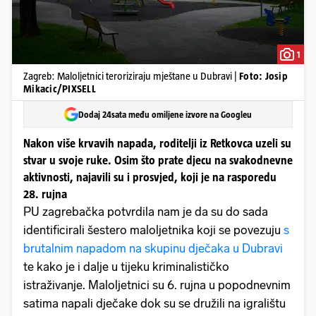
1
Zagreb: Maloljetnici teroriziraju mještane u Dubravi |
Foto: Josip
Mikacic/PIXSELL
Dodaj 24sata među omiljene izvore na Googleu
Nakon više krvavih napada, roditelji iz Retkovca uzeli su
stvar u svoje ruke. Osim što prate djecu na svakodnevne
aktivnosti, najavili su i prosvjed, koji je na rasporedu
28. rujna
PU zagrebačka potvrdila nam je da su do sada
identificirali šestero maloljetnika koji se povezuju
s
brutalnim napadom na skupinu dječaka u Dubravi
te kako je i dalje u tijeku kriminalističko
istraživanje. Maloljetnici su 6. rujna u popodnevnim
satima napali dječake dok su se družili na igralištu