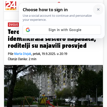
PRIJAVA
News
DVOJE ZAVRŠILO U DOMU
Teror u Dubravi: Policija
identificirala šestero napadača,
roditelji su najavili prosvjed
Piše
Marta Divjak
,
petak, 19.9.2025. u 20:19
Čitanje članka: 2 min