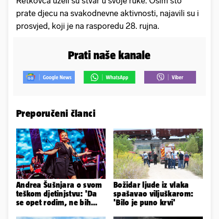
Retkovca uzeli su stvar u svoje ruke. Osim što
prate djecu na svakodnevne aktivnosti, najavili su i
prosvjed, koji je na rasporedu 28. rujna.
Prati naše kanale
Preporučeni članci
Andrea Šušnjara o svom
Božidar ljude iz vlaka
teškom djetinjstvu: 'Da
spašavao viljuškarom:
se opet rodim, ne bih
'Bilo je puno krvi'
odabrala istu obitelj...'