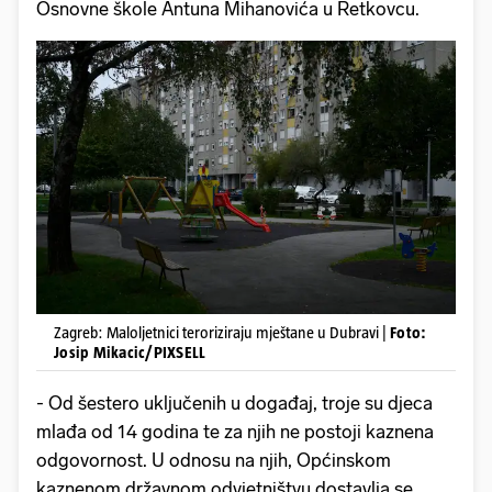
Osnovne škole Antuna Mihanovića u Retkovcu.
Zagreb: Maloljetnici teroriziraju mještane u Dubravi |
Foto:
Josip Mikacic/PIXSELL
-
Od šestero uključenih u događaj, troje su djeca
mlađa od 14 godina te za njih ne postoji kaznena
odgovornost. U odnosu na njih, Općinskom
kaznenom državnom odvjetništvu dostavlja se