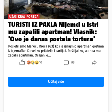
UŽAS KRAJ POREČA
TURISTI IZ PAKLA Nijemci u Istri
mu zapalili apartman! Vlasnik:
'Ovo je danas postala tortura'
Posjetili smo Markicu Kikića (63) koji je iznajmio apartman gostima
iz Njemačke. Doveli su prijatelje i partijali. Roštiljali su, a onda mu
zapalili apartman. Očajan je...
10
93
Učitaj više