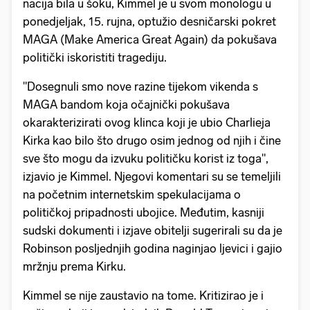
nacija bila u šoku, Kimmel je u svom monologu u
ponedjeljak, 15. rujna, optužio desničarski pokret
MAGA (Make America Great Again) da pokušava
politički iskoristiti tragediju.
"Dosegnuli smo nove razine tijekom vikenda s
MAGA bandom koja očajnički pokušava
okarakterizirati ovog klinca koji je ubio Charlieja
Kirka kao bilo što drugo osim jednog od njih i čine
sve što mogu da izvuku političku korist iz toga",
izjavio je Kimmel. Njegovi komentari su se temeljili
na početnim internetskim spekulacijama o
političkoj pripadnosti ubojice. Međutim, kasniji
sudski dokumenti i izjave obitelji sugerirali su da je
Robinson posljednjih godina naginjao ljevici i gajio
mržnju prema Kirku.
Kimmel se nije zaustavio na tome. Kritizirao je i