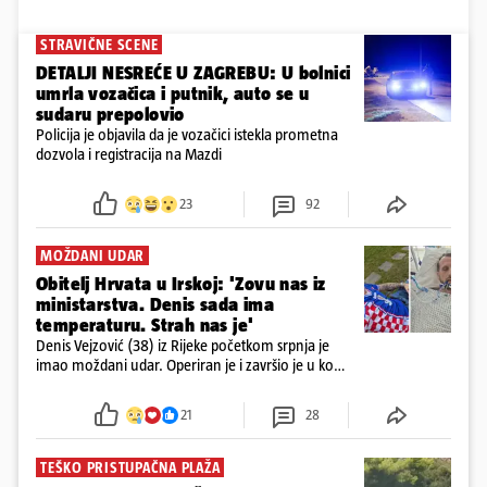
STRAVIČNE SCENE
DETALJI NESREĆE U ZAGREBU: U bolnici
umrla vozačica i putnik, auto se u
sudaru prepolovio
Policija je objavila da je vozačici istekla prometna
dozvola i registracija na Mazdi
23
92
MOŽDANI UDAR
Obitelj Hrvata u Irskoj: 'Zovu nas iz
ministarstva. Denis sada ima
temperaturu. Strah nas je'
Denis Vejzović (38) iz Rijeke početkom srpnja je
imao moždani udar. Operiran je i završio je u komi.
Obitelj ga želi prebaciti u Hrvatsku, kažu kako
tamošnji liječnici ne vjeruju u oporavak: 'Imamo
21
28
72 sata'
TEŠKO PRISTUPAČNA PLAŽA