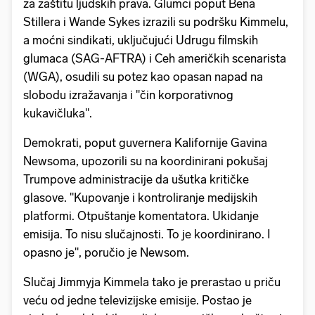
za zaštitu ljudskih prava. Glumci poput Bena
Stillera i Wande Sykes izrazili su podršku Kimmelu,
a moćni sindikati, uključujući Udrugu filmskih
glumaca (SAG-AFTRA) i Ceh američkih scenarista
(WGA), osudili su potez kao opasan napad na
slobodu izražavanja i "čin korporativnog
kukavičluka".
Demokrati, poput guvernera Kalifornije Gavina
Newsoma, upozorili su na koordinirani pokušaj
Trumpove administracije da ušutka kritičke
glasove. "Kupovanje i kontroliranje medijskih
platformi. Otpuštanje komentatora. Ukidanje
emisija. To nisu slučajnosti. To je koordinirano. I
opasno je", poručio je Newsom.
Slučaj Jimmyja Kimmela tako je prerastao u priču
veću od jedne televizijske emisije. Postao je