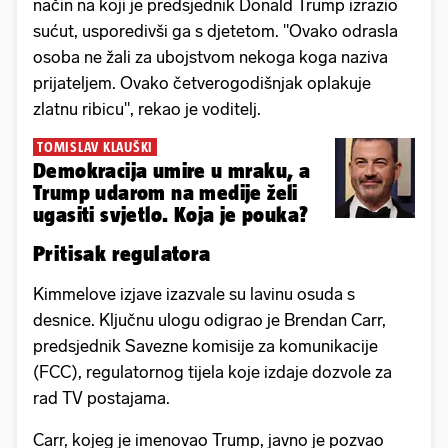
način na koji je predsjednik Donald Trump izrazio
sućut, usporedivši ga s djetetom. "Ovako odrasla
osoba ne žali za ubojstvom nekoga koga naziva
prijateljem. Ovako četverogodišnjak oplakuje
zlatnu ribicu", rekao je voditelj.
TOMISLAV KLAUŠKI
Demokracija umire u mraku, a
Trump udarom na medije želi
ugasiti svjetlo. Koja je pouka?
Pritisak regulatora
Kimmelove izjave izazvale su lavinu osuda s
desnice. Ključnu ulogu odigrao je Brendan Carr,
predsjednik Savezne komisije za komunikacije
(FCC), regulatornog tijela koje izdaje dozvole za
rad TV postajama.
Carr, kojeg je imenovao Trump, javno je pozvao