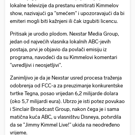
lokalne televizije da prestanu emitirati Kimmelov
show, nazivajući ga "smećem" i upozoravajući da bi
emiteri mogli biti kažnjeni ili čak izgubiti licencu.
Pritisak je urodio plodom. Nexstar Media Group,
jedan od najvećih vlasnika lokalnih ABC-jevih
postaja, prvi je objavio da povlači emisiju iz
programa, navodeći da su Kimmelovi komentari
"uvredljivi i neosjetljivi".
Zanimljivo je da je Nexstar usred procesa traženja
odobrenja od FCC-a za preuzimanje konkurentske
tvrtke Tegna, posao vrijedan 6,2 milijarde dolara
(oko 5,7 milijardi eura). Ubrzo je isti potez povukao
i Sinclair Broadcast Group, nakon čega je i sama
matična kuća ABC, u vlasništvu Disneya, potvrdila
da se "Jimmy Kimmel Live!" ukida na neodređeno
vrijeme.