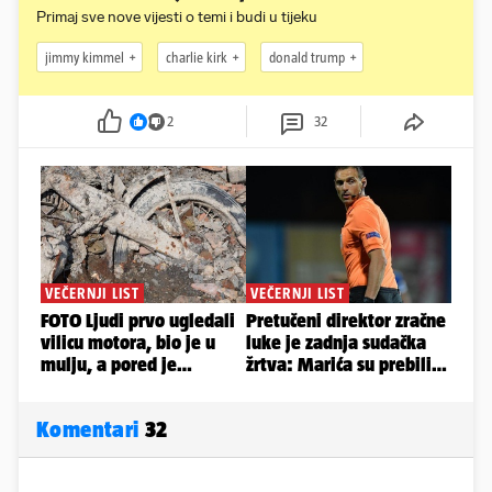
Primaj sve nove vijesti o temi i budi u tijeku
jimmy kimmel
charlie kirk
donald trump
2
32
Komentari
32