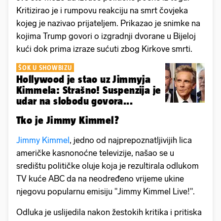
Kritizirao je i rumpovu reakciju na smrt čovjeka
kojeg je nazivao prijateljem. Prikazao je snimke na
kojima Trump govori o izgradnji dvorane u Bijeloj
kući dok prima izraze sućuti zbog Kirkove smrti.
ŠOK U SHOWBIZU
Hollywood je stao uz Jimmyja
Kimmela: Strašno! Suspenzija je
udar na slobodu govora...
Tko je Jimmy Kimmel?
Jimmy Kimmel
, jedno od najprepoznatljivijih lica
američke kasnonoćne televizije, našao se u
središtu političke oluje koja je rezultirala odlukom
TV kuće ABC da na neodređeno vrijeme ukine
njegovu popularnu emisiju "Jimmy Kimmel Live!".
Odluka je uslijedila nakon žestokih kritika i pritiska