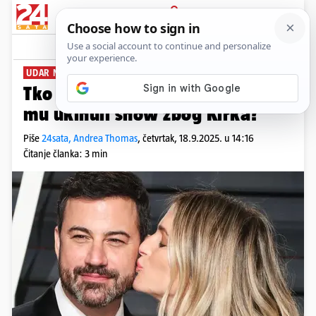
PRIJAVA
News
Komentari
32
UDAR NA DEMOKRACIJU
Tko je Jimmy Kimmel i zašto su
mu ukinuli show zbog Kirka?
Piše
24sata, Andrea Thomas
,
četvrtak, 18.9.2025. u 14:16
Čitanje članka: 3 min