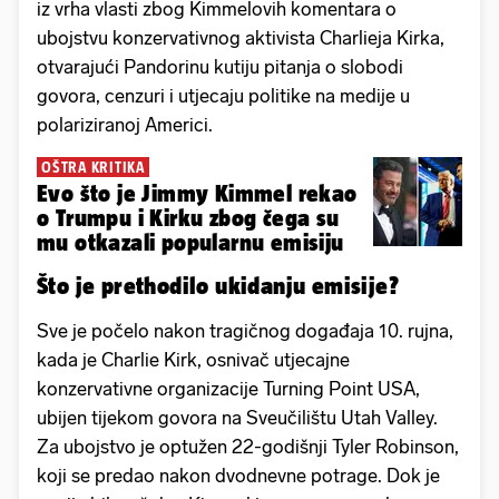
iz vrha vlasti zbog Kimmelovih komentara o
ubojstvu konzervativnog aktivista Charlieja Kirka,
otvarajući Pandorinu kutiju pitanja o slobodi
govora, cenzuri i utjecaju politike na medije u
polariziranoj Americi.
OŠTRA KRITIKA
Evo što je Jimmy Kimmel rekao
o Trumpu i Kirku zbog čega su
mu otkazali popularnu emisiju
Što je prethodilo ukidanju emisije?
Sve je počelo nakon tragičnog događaja 10. rujna,
kada je Charlie Kirk, osnivač utjecajne
konzervativne organizacije Turning Point USA,
ubijen tijekom govora na Sveučilištu Utah Valley.
Za ubojstvo je optužen 22-godišnji Tyler Robinson,
koji se predao nakon dvodnevne potrage. Dok je