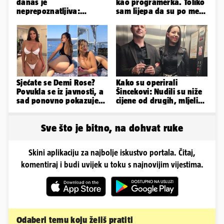
danas je
kao programerka. Toliko
neprepoznatljiva:
sam lijepa da su po meni
Odselila je iz Hrvatske, a
napravili lutku'
ovako sad izgleda
Sjećate se Demi Rose?
Kako su operirali
Povukla se iz javnosti, a
Šincekovi: Nudili su niže
sad ponovno pokazuje
cijene od drugih, mljeli
obline. Ovako izgleda
su otpad pa zakapali...
Sve što je bitno, na dohvat ruke
Skini aplikaciju za najbolje iskustvo portala. Čitaj,
komentiraj i budi uvijek u toku s najnovijim vijestima.
Odaberi temu koju želiš pratiti