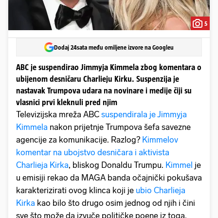
5
Dodaj 24sata među omiljene izvore na Googleu
ABC je suspendirao Jimmyja Kimmela zbog komentara o
ubijenom desničaru Charlieju Kirku. Suspenzija je
nastavak Trumpova udara na novinare i medije čiji su
vlasnici prvi kleknuli pred njim
Televizijska mreža ABC
suspendirala je Jimmyja
Kimmela
nakon prijetnje Trumpova šefa savezne
agencije za komunikacije. Razlog?
Kimmelov
komentar na ubojstvo desničara i aktivista
Charlieja Kirka
, bliskog Donaldu Trumpu.
Kimmel
je
u emisiji rekao da MAGA banda očajnički pokušava
karakterizirati ovog klinca koji je
ubio Charlieja
Kirka
kao bilo što drugo osim jednog od njih i čini
sve što može da izvuče političke poene iz toga.