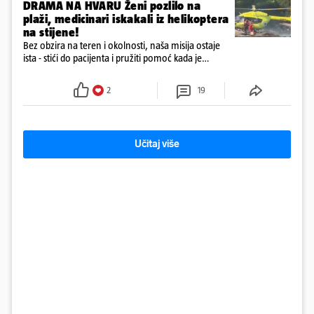
DRAMA NA HVARU Ženi pozlilo na
plaži, medicinari iskakali iz helikoptera
na stijene!
Bez obzira na teren i okolnosti, naša misija ostaje
ista - stići do pacijenta i pružiti pomoć kada je
najpotrebnija - objavilo je Ministarstvo zdravstva na
Facebooku
2
19
Učitaj više