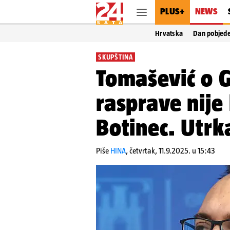
PLUS+
NEWS
Hrvatska
Dan pobjed
SKUPŠTINA
Tomašević o G
rasprave nije
Botinec. Utrk
Piše
HINA
,
četvrtak, 11.9.2025. u 15:43