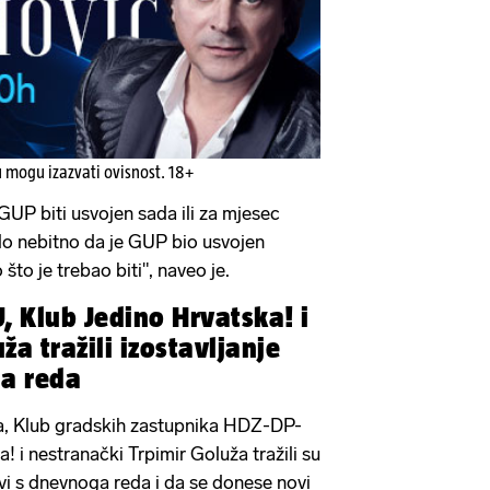
u mogu izazvati ovisnost. 18+
 GUP biti usvojen sada ili za mjesec
ilo nebitno da je GUP bio usvojen
to je trebao biti", naveo je.
 Klub Jedino Hrvatska! i
a tražili izostavljanje
a reda
a, Klub gradskih zastupnika HDZ-DP-
 i nestranački Trpimir Goluža tražili su
i s dnevnoga reda i da se donese novi