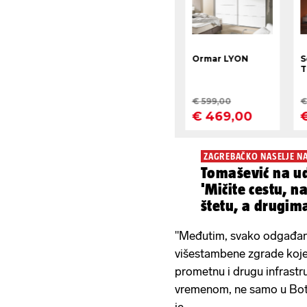
ZAGREBAČKO NASELJE N
Tomašević na u
'Mičite cestu, 
štetu, a drugim
"Međutim, svako odgađan
višestambene zgrade koje 
prometnu i drugu infrastru
vremenom, ne samo u Boti