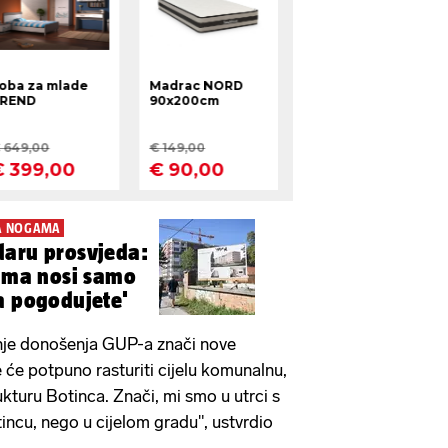
A NOGAMA
daru prosvjeda:
nama nosi samo
a pogodujete'
je donošenja GUP-a znači nove
će potpuno rasturiti cijelu komunalnu,
kturu Botinca. Znači, mi smo u utrci s
ncu, nego u cijelom gradu", ustvrdio