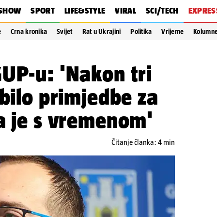
SHOW
SPORT
LIFE&STYLE
VIRAL
SCI/TECH
EXPRES
e
Crna kronika
Svijet
Rat u Ukrajini
Politika
Vrijeme
Kolumn
UP-u: 'Nakon tri
 bilo primjedbe za
a je s vremenom'
Čitanje članka: 4 min