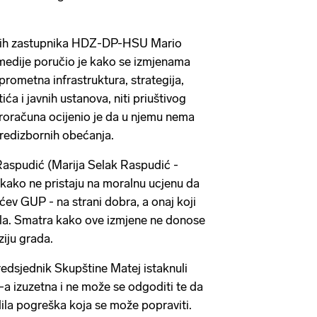
kih zastupnika HDZ-DP-HSU Mario
medije poručio je kako se izmjenama
prometna infrastruktura, strategija,
ića i javnih ustanova, niti priuštivog
roračuna ocijenio je da u njemu nema
 predizbornih obećanja.
Raspudić (Marija Selak Raspudić -
je kako ne pristaju na moralnu ucjenu da
ićev GUP - na strani dobra, a onaj koji
i zla. Smatra kako ove izmjene ne donose
iziju grada.
edsjednik Skupštine Matej istaknuli
-a izuzetna i ne može se odgoditi te da
ila pogreška koja se može popraviti.