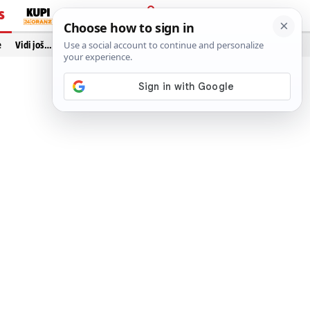
S
PRIJAVA
e
Vidi još…