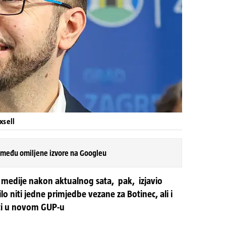
xsell
 među omiljene izvore na Googleu
a medije nakon aktualnog sata, pak, izjavio
ilo niti jedne primjedbe vezane za Botinec, ali i
ati u novom GUP-u