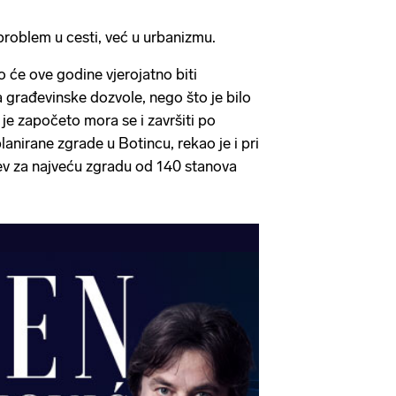
 problem u cesti, već u urbanizmu.
o će ove godine vjerojatno biti
a građevinske dozvole, nego što je bilo
o je započeto mora se i završiti po
anirane zgrade u Botincu, rekao je i pri
ev za najveću zgradu od 140 stanova