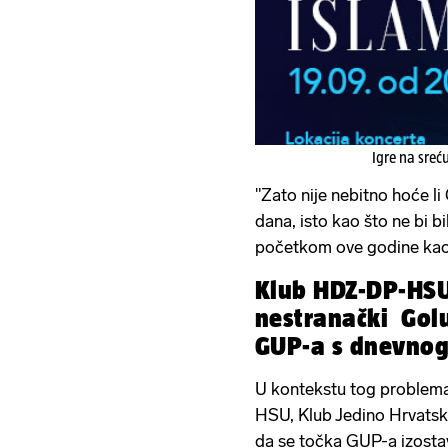
Igre na sreć
"Zato nije nebitno hoće li
dana, isto kao što ne bi b
početkom ove godine kao š
Klub HDZ-DP-HSU,
nestranački Goluž
GUP-a s dnevnog
U kontekstu tog problem
HSU, Klub Jedino Hrvatska!
da se točka GUP-a izostav