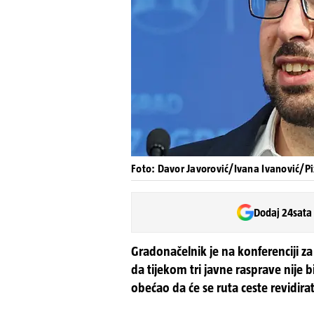
Foto: Davor Javorović/Ivana Ivanović/Pi
Dodaj 24sata
Gradonačelnik je na konferenciji z
da tijekom tri javne rasprave nije b
obećao da će se ruta ceste revidir