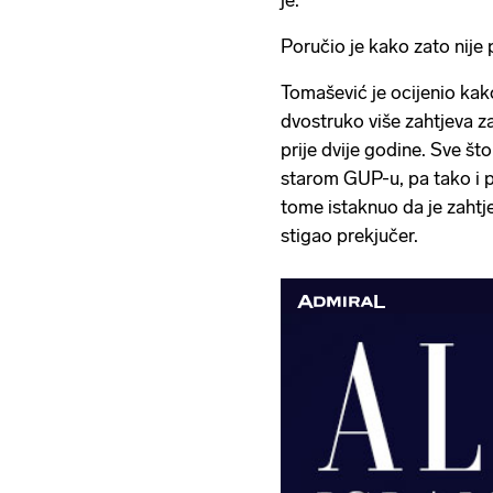
je.
Poručio je kako zato nije
Tomašević je ocijenio kak
dvostruko više zahtjeva z
prije dvije godine. Sve št
starom GUP-u, pa tako i pl
tome istaknuo da je zahtj
stigao prekjučer.