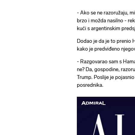
- Ako se ne razoružaju, mi
brzo i možda nasilno - re
kući s argentinskim pred
Dodao je da je to prenio H
kako je predviđeno njeg
- Razgovarao sam s Hamas
ne? Da, gospodine, razoruž
Trump. Poslije je pojasni
posrednika.