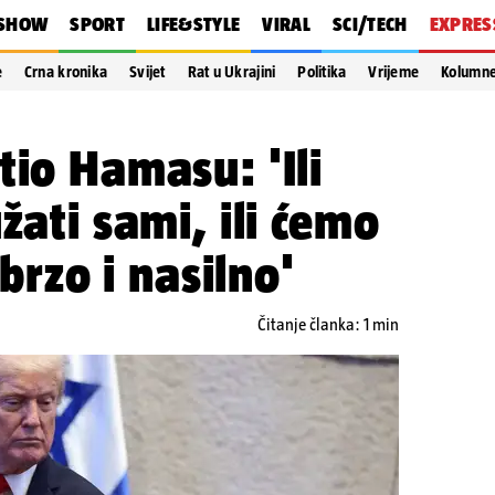
SHOW
SPORT
LIFE&STYLE
VIRAL
SCI/TECH
EXPRES
e
Crna kronika
Svijet
Rat u Ukrajini
Politika
Vrijeme
Kolumn
tio Hamasu: 'Ili
žati sami, ili ćemo
 brzo i nasilno'
Čitanje članka: 1 min