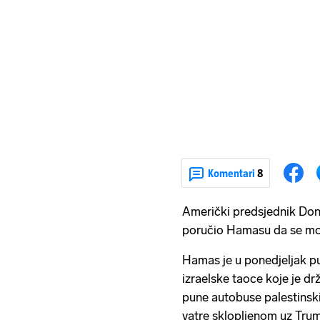
Komentari
8
Američki predsjednik Dona
poručio Hamasu da se mora r
Hamas je u ponedjeljak pu
izraelske taoce koje je drž
pune autobuse palestinsk
vatre sklopljenom uz Tru