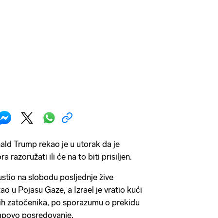
ld Trump rekao je u utorak da je
azoružati ili će na to biti prisiljen.
stio na slobodu posljednje žive
ao u Pojasu Gaze, a Izrael je vratio kući
ih zatočenika, po sporazumu o prekidu
mpovo posredovanje.