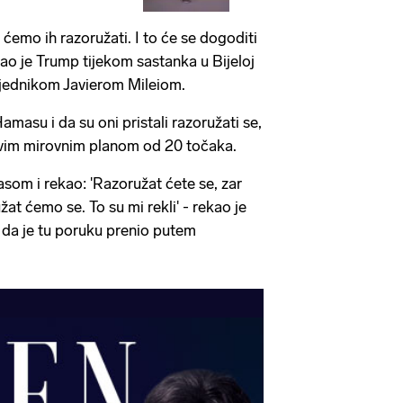
 ćemo ih razoružati. I to će se dogoditi
kao je Trump tijekom sastanka u Bijeloj
sjednikom Javierom Mileiom.
amasu i da su oni pristali razoružati se,
ovim mirovnim planom od 20 točaka.
om i rekao: 'Razoružat ćete se, zar
at ćemo se. To su mi rekli' - rekao je
o da je tu poruku prenio putem