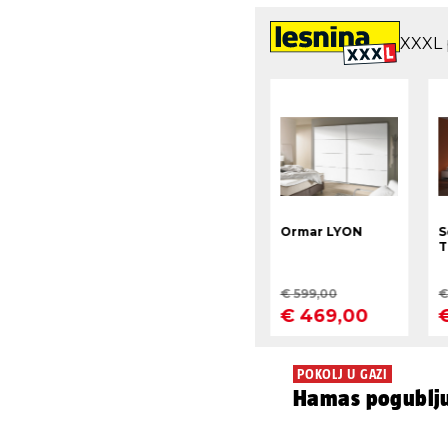
POKOLJ U GAZI
Hamas pogubljuj