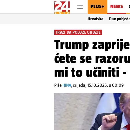
PLUS+
NEWS
Hrvatska
Dan pobjed
TRAŽI DA POLOŽE ORUŽJE
Trump zaprije
ćete se razoru
mi to učiniti -
Piše
HINA
,
srijeda, 15.10.2025. u 00:09