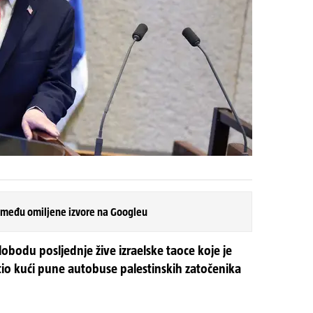
 među omiljene izvore na Googleu
obodu posljednje žive izraelske taoce koje je
atio kući pune autobuse palestinskih zatočenika