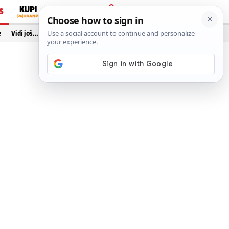
S
PRIJAVA
e
Vidi još…