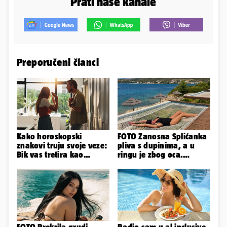
Prati naše kanale
Preporučeni članci
Kako horoskopski
FOTO Zanosna Splićanka
znakovi truju svoje veze:
pliva s dupinima, a u
Bik vas tretira kao
ringu je zbog oca.
vlasništvo, Jarcu je veza
Nedavno se i zaručila...
ugovor