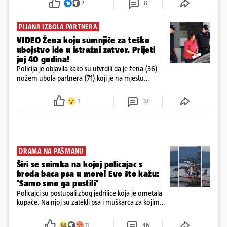
2
8
zaposlenih
PIJANA IZBOLA PARTNERA
VIDEO Žena koju sumnjiče za teško
ubojstvo ide u istražni zatvor. Prijeti
joj 40 godina!
Policija je objavila kako su utvrdili da je žena (36)
nožem ubola partnera (71) koji je na mjestu
preminuo. Imala je 2,03 promila. U nedjelju su je
ispitali i poslali u istražni zatvor
1
37
DRAMA NA PAŠMANU
Širi se snimka na kojoj policajac s
broda baca psa u more! Evo što kažu:
'Samo smo ga pustili'
Policajci su postupali zbog jedrilice koja je ometala
kupače. Na njoj su zatekli psa i muškarca za kojim
se od ranije trage. Muškarac je pružao otpor te su
ga uhitili, a psa je preuzeo komunalni redar
11
46