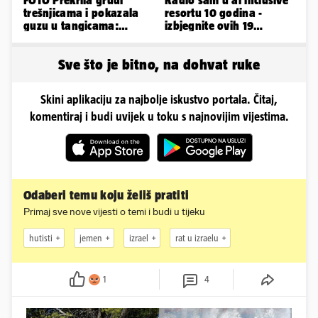
FOTO Prekrila grudi
Radio sam u al inclusive
trešnjicama i pokazala
resortu 10 godina -
guzu u tangicama:
izbjegnite ovih 19
Ovako ljetuje bujna
grešaka i olakšajte si
Slavonka
odmor
Sve što je bitno, na dohvat ruke
Skini aplikaciju za najbolje iskustvo portala. Čitaj,
komentiraj i budi uvijek u toku s najnovijim vijestima.
Odaberi temu koju želiš pratiti
Primaj sve nove vijesti o temi i budi u tijeku
hutisti
jemen
izrael
rat u izraelu
1
4