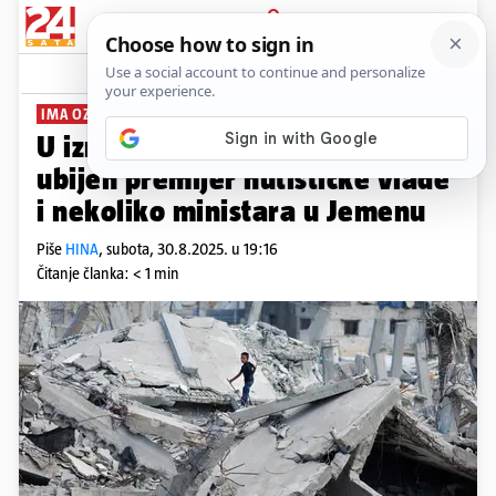
PRIJAVA
News
Komentari
4
IMA OZLIJEĐENIH
U izraelskim zračnim napadima
ubijen premijer hutističke vlade
i nekoliko ministara u Jemenu
Piše
HINA
,
subota, 30.8.2025. u 19:16
Čitanje članka: < 1 min