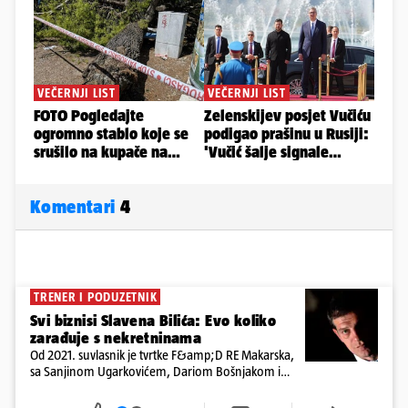
Komentari
4
TRENER I PODUZETNIK
Svi biznisi Slavena Bilića: Evo koliko
zarađuje s nekretninama
Od 2021. suvlasnik je tvrtke F&amp;D RE Makarska,
sa Sanjinom Ugarkovićem, Dariom Bošnjakom i
Dobrislavom Hrkaćem. Tvrtka je registrirana za
poslovanje nekretninama, a od osnutka nema