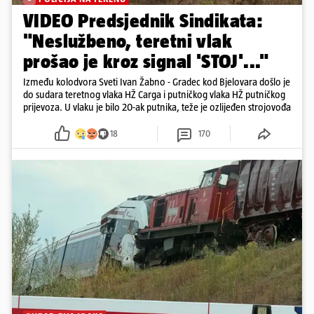
VIDEO Predsjednik Sindikata:
"Neslužbeno, teretni vlak
prošao je kroz signal 'STOJ'..."
Između kolodvora Sveti Ivan Žabno - Gradec kod Bjelovara došlo je
do sudara teretnog vlaka HŽ Carga i putničkog vlaka HŽ putničkog
prijevoza. U vlaku je bilo 20-ak putnika, teže je ozlijeđen strojovođa
18
170