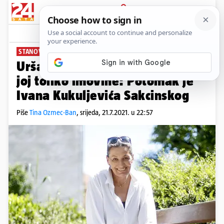
PRIJAVA
News
Komentari
151
STANOVI, VIKENDICE, KUĆA...
Urša Raukar objasnila odakle
joj toliko imovine: Potomak je
Ivana Kukuljevića Sakcinskog
Piše
Tina Ozmec-Ban
,
srijeda, 21.7.2021. u 22:57