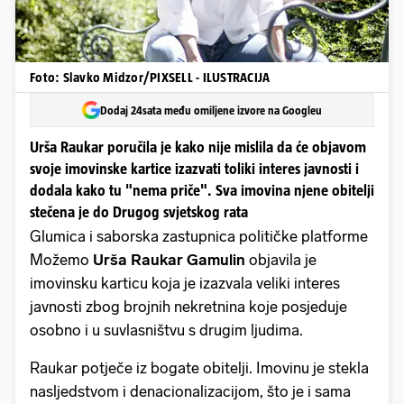
Foto: Slavko Midzor/PIXSELL - ILUSTRACIJA
Dodaj 24sata među omiljene izvore na Googleu
Urša Raukar poručila je kako nije mislila da će objavom
svoje imovinske kartice izazvati toliki interes javnosti i
dodala kako tu "nema priče". Sva imovina njene obitelji
stečena je do Drugog svjetskog rata
Glumica i saborska zastupnica političke platforme
Možemo
Urša Raukar Gamulin
objavila je
imovinsku karticu koja je izazvala veliki interes
javnosti zbog brojnih nekretnina koje posjeduje
osobno i u suvlasništvu s drugim ljudima.
Raukar potječe iz bogate obitelji. Imovinu je stekla
nasljedstvom i denacionalizacijom, što je i sama