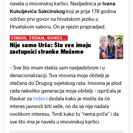
navela u imovinskoj kartici. Nasljednica je
Ivana
Kukuljevića Sakcinskog
koji je prije 178 godina
održao prvi govor na hrvatskom jeziku u
Hrvatskom saboru. On je njezin prapradjed.
STANOVI, ŠTEDNJA, DIONICE...
Nije samo Urša: Što sve imaju
zastupnici stranke Možemo
- Sve što imam stekla sam nasljedstvom i u
denacionalizaciji. Sva imovina moje obitelji je
stečena do Drugog svjetskog rata. Imovina je plod
rada nekoliko generacija moje obitelji - ispričala je
Raukar za
Index
i dodala kako je mislila da će
interes javnosti biti velik, no da se nije nadala
ovolikom interesu. Tvrdi kako tu "nema priče" i da
sve što ima je navela u imovinskoj kartici.