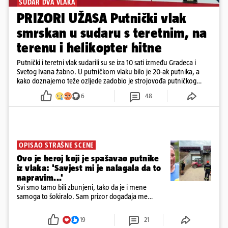
SUDAR DVA VLAKA
PRIZORI UŽASA Putnički vlak
smrskan u sudaru s teretnim, na
terenu i helikopter hitne
Putnički i teretni vlak sudarili su se iza 10 sati između Gradeca i
Svetog Ivana žabno. U putničkom vlaku bilo je 20-ak putnika, a
kako doznajemo teže ozljede zadobio je strojovođa putničkog
vlaka. Zatvoren je promet, a fotoreporteri Prigorskog objavili su
6
48
prve snimke s mjesta sudara
OPISAO STRAŠNE SCENE
Ovo je heroj koji je spašavao putnike
iz vlaka: 'Savjest mi je nalagala da to
napravim...'
Svi smo tamo bili zbunjeni, tako da je i mene
samoga to šokiralo. Sam prizor događaja me
šokirao kada sam vidio, rekao je Božidar Zrinski
19
21