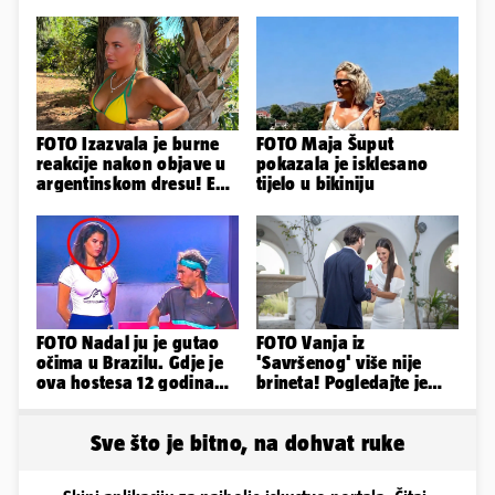
FOTO Izazvala je burne
FOTO Maja Šuput
reakcije nakon objave u
pokazala je isklesano
argentinskom dresu! Evo
tijelo u bikiniju
tko je lijepa Njemica
FOTO Nadal ju je gutao
FOTO Vanja iz
očima u Brazilu. Gdje je
'Savršenog' više nije
ova hostesa 12 godina
brineta! Pogledajte je
poslije i kako izgleda?
sad
Sve što je bitno, na dohvat ruke