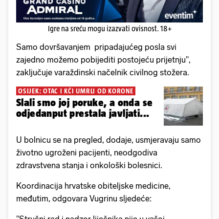
Igre na sreću mogu izazvati ovisnost. 18+
Samo dovršavanjem pripadajućeg posla svi
zajedno možemo pobijediti postojeću prijetnju",
zaključuje varaždinski načelnik civilnog stožera.
OSIJEK: OTAC I KĆI UMRLI OD KORONE
Slali smo joj poruke, a onda se
odjedanput prestala javljati...
U bolnicu se na pregled, dodaje, usmjeravaju samo
životno ugroženi pacijenti, neodgodiva
zdravstvena stanja i onkološki bolesnici.
Koordinacija hrvatske obiteljske medicine,
međutim, odgovara Vugrinu sljedeće: