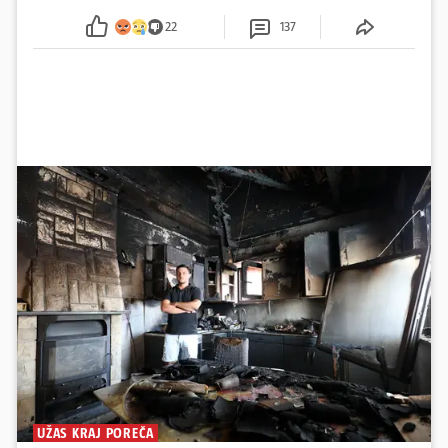
sumnju
22
137
UŽAS KRAJ POREČA