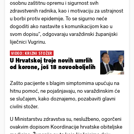
osobnu zaštitnu opremu i sigurnost svih
zdravstvenih radnika, kao i motivaciju za ustrajnost
u borbi protiv epidemije. To se sigurno neće
dogoditi ako nastavite s komunikacijom kao u
svom dopisu", odgovaraju varaždinski županijski
liječnici Vugrinu.
VIDEO: KRIZNI STOŽER
U Hrvatskoj troje novih umrlih
od korone, još 18 novooboljelih
Zašto pacijente s blagim simptomima upućuju na
hitnu pomoć, ne pojašnjavaju, no varaždinskim će
se slučajem, kako doznajemo, pozabaviti glavni
civilni stožer.
U Ministarstvu zdravstva su, neslužbeno, ogorčeni
ovakvim dopisom Koordinacije hrvatske obiteljske