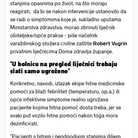
stanjima opasnima po život, na što moraju
reagirati, da bi se nakon intervencije ustanovilo da
se radi o simptomima koje je, sukladno uputama
Ministarstva zdravstva, morao zbrinuti liječnik
obiteljske/opće prakse - piše načelnik
varaždinskog stožera civilne zaštite
Robert Vugrin
privatnim liječnicima Doma zdravlja županije.
'U bolnicu na pregled liječnici trebaju
slati samo ugrožene'
Konkretno, navodi, izlazak ekipe hitne medicinske
pomoći za blaži febrilitet (temperaturu, op.a.) ili
opće infektivne simptome realno ugrožava
pacijente kojima hitna pomoć dosta treba, jer se
svaki put vozilo hitne pomoći nakon toga mora
dezinficirati.
"Pacijenti s hitnim i neodgodivim stanjima diljem