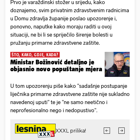
Prvo je varaždinski stožer u srijedu, kako
doznajemo, svim privatnim zdravstvenim radnicima
u Domu zdravlja županije poslao upozorenje i,
ponovno, naputke kako moraju raditi u ovoj
situaciji, ne bi li se spriječilo širenje bolesti u
pružanju primarne zdravstvene zaštite.
ŠTO, KAKO, GDJE, KADA?
Ministar Božinović detaljno je
objasnio novo popuštanje mjera
U tom upozorenju piše kako "sadašnje postupanje
liječnika primarne zdravstvene zaštite nije sukladno
navedenoj uputi" te je "ne samo neetično i
neprofesionalno nego i nedopustivo".