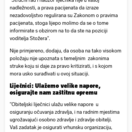
"Stručni rad i nadzor liječnika nije u vašoj
nadležnosti, a prava pacijenata da izraze
nezadovoljstvo regulirana su Zakonom o pravima
pacijenata, stoga lijepo molimo da se o tome
informirate s obzirom na to da ste na poziciji
voditelja Stožera".
Nije primjereno, dodaju, da osoba na tako visokom
položaju nije upoznata s temeljnim zakonima
struke koju si daje za pravo kritizirati, i s kojom
mora usko surađivati u ovoj situaciji.
Liječnici: Ulažemo velike napore,
osigurajte nam zaštitnu opremu
"Obiteljski liječnici ulažu velike napore u
osiguranju očuvanja zdravlja, i na radnim mjestima
ugrožavajući osobno zdravlje i zdravlje obitelji.
Vaš zadatak je osigurati vrhunsku organizaciju,