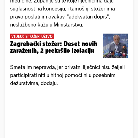
medicine. Županije su te koje liječnicima daju
suglasnost na koncesiju, i tamošnji stožer ima
pravo poslati im ovakav, "adekvatan dopis",
neslužbeno kažu u Ministarstvu.
VIDEO: STOŽER UŽIVO
Zagrebački stožer: Deset novih
zaraženih, 2 prekršilo izolaciju
Smeta im nepravda, jer privatni liječnici nisu željeli
participirati niti u hitnoj pomoći ni u posebnim
dežurstvima, dodaju.