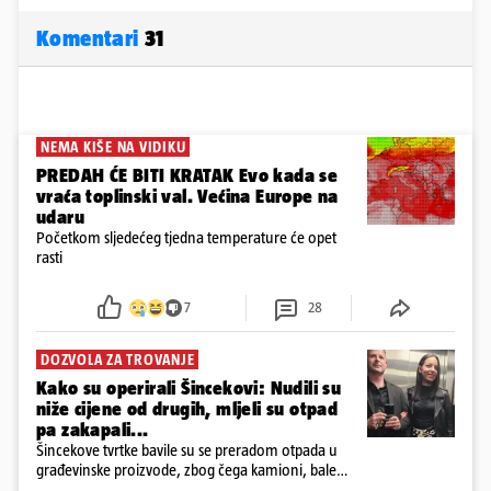
Komentari
31
NEMA KIŠE NA VIDIKU
PREDAH ĆE BITI KRATAK Evo kada se
vraća toplinski val. Većina Europe na
udaru
Početkom sljedećeg tjedna temperature će opet
rasti
7
28
DOZVOLA ZA TROVANJE
Kako su operirali Šincekovi: Nudili su
niže cijene od drugih, mljeli su otpad
pa zakapali...
Šincekove tvrtke bavile su se preradom otpada u
građevinske proizvode, zbog čega kamioni, bale
plastike i samljeveni materijal dugo nisu izazivali