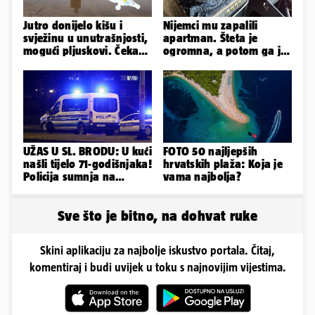
Jutro donijelo kišu i
Nijemci mu zapalili
svježinu u unutrašnjosti,
apartman. Šteta je
mogući pljuskovi. Čeka
ogromna, a potom ga je
nas vruć dan, bit će do
šokirao i e-mail od
36
Bookinga
UŽAS U SL. BRODU: U kući
FOTO 50 najljepših
našli tijelo 71-godišnjaka!
hrvatskih plaža: Koja je
Policija sumnja na
vama najbolja?
nasilnu smrt
Sve što je bitno, na dohvat ruke
Skini aplikaciju za najbolje iskustvo portala. Čitaj,
komentiraj i budi uvijek u toku s najnovijim vijestima.