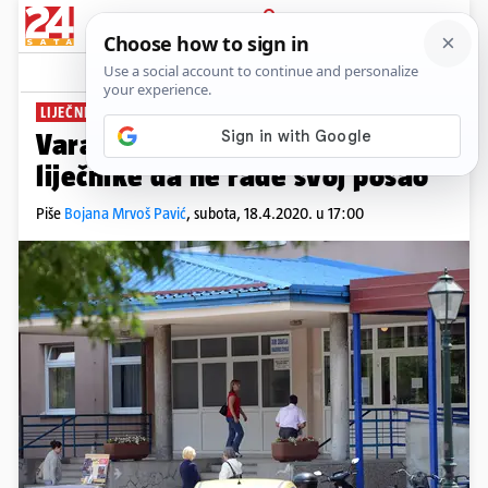
PRIJAVA
News
Komentari
31
LIJEČNICI ZARATILI SA STOŽEROM
Varaždinski stožer proziva
liječnike da ne rade svoj posao
Piše
Bojana Mrvoš Pavić
,
subota, 18.4.2020. u 17:00