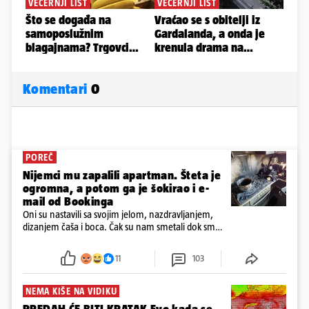
Komentari
0
POREČ
Nijemci mu zapalili apartman. Šteta je
ogromna, a potom ga je šokirao i e-
mail od Bookinga
Oni su nastavili sa svojim jelom, nazdravljanjem,
dizanjem čaša i boca. Čak su nam smetali dok smo
u panici kupili crijeva kako bismo pokušali ugasiti
požar, rekao je vlasnik
11
103
NEMA KIŠE NA VIDIKU