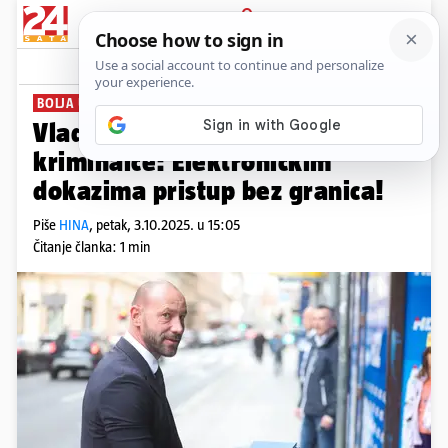
PRIJAVA
News
Komentari
0
BOLJA UMREŽENOST
Vlada olakšava lov na
kriminalce: Elektroničkim
dokazima pristup bez granica!
Piše
HINA
,
petak, 3.10.2025. u 15:05
Čitanje članka: 1 min