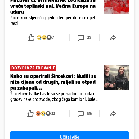
PREDAH ĆE BITI KRATAK Evo kada se
vraća toplinski val. Većina Europe na
udaru
Početkom sljedećeg tjedna temperature će opet
rasti
7
28
DOZVOLA ZA TROVANJE
Kako su operirali Šincekovi: Nudili su
niže cijene od drugih, mljeli su otpad
pa zakapali...
Šincekove tvrtke bavile su se preradom otpada u
građevinske proizvode, zbog čega kamioni, bale
plastike i samljeveni materijal dugo nisu izazivali
sumnju
22
135
Učitaj više