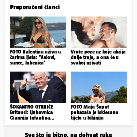
Preporučeni članci
FOTO Valentina uživa u
Vruće poze uz koje akcija
čarima ljeta: 'Valovi,
dulje traje, a ona će u
sunce, lubenica'
svakoj uživati
ŠOKANTNO OTKRIĆE
FOTO Maja Šuput
Britanci: Ljubavnica
pokazala je isklesano
Giannija Infantina
tijelo u bikiniju
isplaćena je novcem
Uefe!?
Sve što je bitno, na dohvat ruke