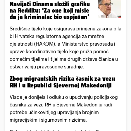
Navijači Dinama složili grafiku
na Redditu: 'Za one koji misle
da je kriminalac bio uspješan'
Središnje tijelo koje osigurava primjenu zakona bila
bi Hrvatska regulatorna agencija za mrežne
djelatnosti (HAKOM), a Ministarstvo pravosuđa i
uprave koordinativno tijelo koje pruža pomoć
domaćim tijelima i tijelima drugih država članica u
ostvarivanju pravosudne suradnje.
Zbog migrantskih rizika časnik za vezu
RH i u Republici Sjevernoj Makedoniji
Vlada je donijela i odluku o upućivanju policijskog
časnika za vezu RH u Sjevernu Makedoniju radi
potrebe učinkovitijeg upravljanja brojnim
migracijskim i sigurnosnim rizicima.