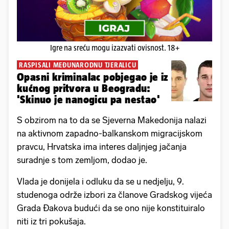
Igre na sreću mogu izazvati ovisnost. 18+
RASPISALI MEĐUNARODNU TJERALICU
Opasni kriminalac pobjegao je iz
kućnog pritvora u Beogradu:
'Skinuo je nanogicu pa nestao'
S obzirom na to da se Sjeverna Makedonija nalazi
na aktivnom zapadno-balkanskom migracijskom
pravcu, Hrvatska ima interes daljnjeg jačanja
suradnje s tom zemljom, dodao je.
Vlada je donijela i odluku da se u nedjelju, 9.
studenoga održe izbori za članove Gradskog vijeća
Grada Đakova budući da se ono nije konstituiralo
niti iz tri pokušaja.