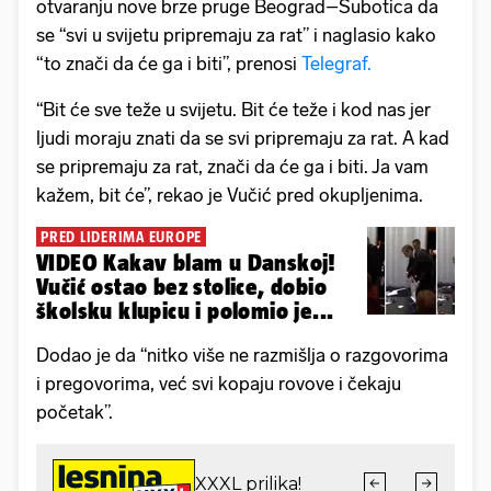
otvaranju nove brze pruge Beograd–Subotica da
se “svi u svijetu pripremaju za rat” i naglasio kako
“to znači da će ga i biti”, prenosi
Telegraf.
“Bit će sve teže u svijetu. Bit će teže i kod nas jer
ljudi moraju znati da se svi pripremaju za rat. A kad
se pripremaju za rat, znači da će ga i biti. Ja vam
kažem, bit će”, rekao je Vučić pred okupljenima.
PRED LIDERIMA EUROPE
VIDEO Kakav blam u Danskoj!
Vučić ostao bez stolice, dobio
školsku klupicu i polomio je...
Dodao je da “nitko više ne razmišlja o razgovorima
i pregovorima, već svi kopaju rovove i čekaju
početak”.