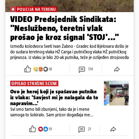
POLICIJA NA TERENU
VIDEO Predsjednik Sindikata:
"Neslužbeno, teretni vlak
prošao je kroz signal 'STOJ'..."
Između kolodvora Sveti Ivan Žabno - Gradec kod Bjelovara došlo je
do sudara teretnog vlaka HŽ Carga i putničkog vlaka HŽ putničkog
prijevoza. U vlaku je bilo 20-ak putnika, teže je ozlijeđen strojovođa
18
174
OPISAO STRAŠNE SCENE
Ovo je heroj koji je spašavao putnike
iz vlaka: 'Savjest mi je nalagala da to
napravim...'
Svi smo tamo bili zbunjeni, tako da je i mene
samoga to šokiralo. Sam prizor događaja me
šokirao kada sam vidio, rekao je Božidar Zrinski
19
21