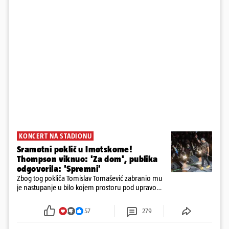
KONCERT NA STADIONU
Sramotni poklič u Imotskome!
Thompson viknuo: 'Za dom', publika
odgovorila: 'Spremni'
Zbog tog pokliča Tomislav Tomašević zabranio mu
je nastupanje u bilo kojem prostoru pod upravom
Grada Zagreba..
57
279