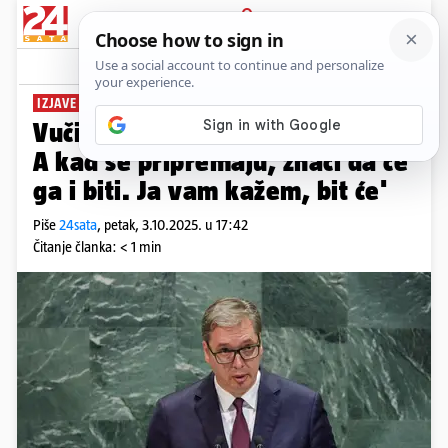
PRIJAVA
News
Komentari
46
IZJAVE SRPSKOG PREDSJEDNIKA
Vučić: 'Svi se pripremaju za rat.
A kad se pripremaju, znači da će
ga i biti. Ja vam kažem, bit će'
Piše
24sata
,
petak, 3.10.2025. u 17:42
Čitanje članka: < 1 min