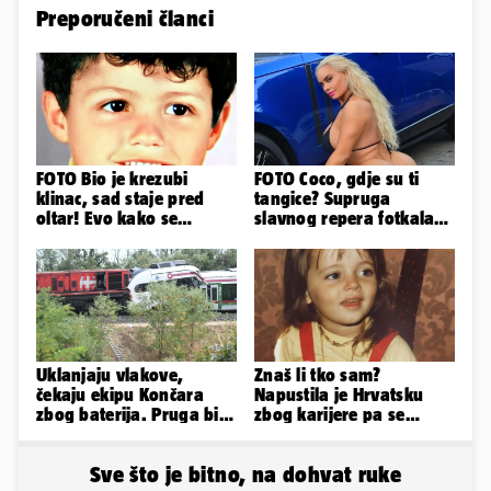
Preporučeni članci
FOTO Bio je krezubi
FOTO Coco, gdje su ti
klinac, sad staje pred
tangice? Supruga
oltar! Evo kako se
slavnog repera fotkala
mijenjao jedan od
se ispred auta i pokazala
najvećih...
sve
Uklanjaju vlakove,
Znaš li tko sam?
čekaju ekipu Končara
Napustila je Hrvatsku
zbog baterija. Pruga bi
zbog karijere pa se
sutra trebala biti
zaljubila u 15 godina
otvorena
starijeg
Sve što je bitno, na dohvat ruke