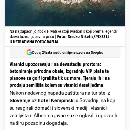
Na najzapadnijoj točki Hrvatske stoji svjetionik koji prema legendi
skriva tužnu ljubavnu priču |
Foto: Srecko Niketic/PIXSELL -
ILUSTRATIVNA FOTOGRAFIJA
Dodaj 24sata među omiljene izvore na Googleu
Vlasnici upozoravaju i na devastaciju prostora:
betoniranje prirodne obale, izgradnju VIP plaža te
planove za golf igrališta tik uz more. Tjeraju ih i na
prodaju zemljišta kojem su vlasnici desetljećima
Nakon nedavnog napada zaštitara na turiste iz
Slovenije
uz
hotel Kempinski
u Savudriji, na koji
su reagirali domaći i slovenski mediji, vlasnici
zemljišta u Alberima javno su se oglasili i upozorili
na širu pozadinu događaja.