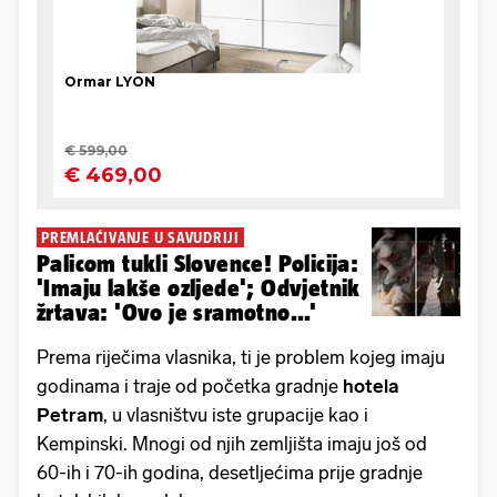
PREMLAĆIVANJE U SAVUDRIJI
Palicom tukli Slovence! Policija:
'Imaju lakše ozljede'; Odvjetnik
žrtava: 'Ovo je sramotno...'
Prema riječima vlasnika, ti je problem kojeg imaju
godinama i traje od početka gradnje
hotela
Petram
, u vlasništvu iste grupacije kao i
Kempinski. Mnogi od njih zemljišta imaju još od
60-ih i 70-ih godina, desetljećima prije gradnje