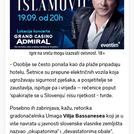
Igre na sreću mogu izazvati ovisnost. 18+
- Osoblje se često ponaša kao da plaže pripadaju
hotelu. Šetnice su prepune električnih vozila koja
ugrožavaju sigurnost pješaka, a posjetitelje se
zaustavlja, ispituje pa i vrijeđa – rečenice poput
‘spakirajte se u Sloveniju’ nisu rijetkost - tvrde.
Posebno ih zabrinjava, kažu, retorika
gradonačelnika Umaga
Vilija Bassanesea
koji je u
više navrata u javnosti slovenske vlasnike zemljišta
nazvao „okupatorima“ i „devastatorima obale“.