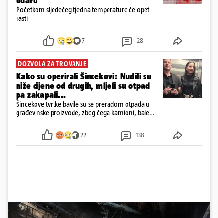
udaru
Početkom sljedećeg tjedna temperature će opet
rasti
7
28
DOZVOLA ZA TROVANJE
Kako su operirali Šincekovi: Nudili su
niže cijene od drugih, mljeli su otpad
pa zakapali...
Šincekove tvrtke bavile su se preradom otpada u
građevinske proizvode, zbog čega kamioni, bale
plastike i samljeveni materijal dugo nisu izazivali
sumnju
22
138