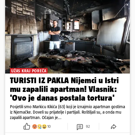
UŽAS KRAJ POREČA
TURISTI IZ PAKLA Nijemci u Istri
mu zapalili apartman! Vlasnik:
'Ovo je danas postala tortura'
Posjetili smo Markicu Kikića (63) koji je iznajmio apartman gostima
iz Njemačke. Doveli su prijatelje i partijali. Roštiljali su, a onda mu
zapalili apartman. Očajan je...
10
92