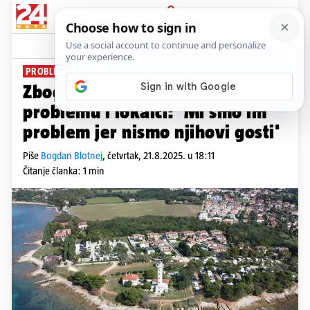
PRIJAVA
News
Komentari
0
PROBLEMI U SAVUDRIJI
Zbog hotelskog kompleksa u
problemu i lokalci: 'Mi smo im
problem jer nismo njihovi gosti'
Piše
Bogdan Blotnej
,
četvrtak, 21.8.2025. u 18:11
Čitanje članka: 1 min