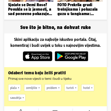
Sjećate se Demi Rose?
FOTO Prekrila grudi
Povukla se iz javnosti, a
trešnjicama i pokazala
sad ponovno pokazuje
guzu u tangicama:
obline. Ovako izgleda
Ovako ljetuje bujna
Slavonka
Sve što je bitno, na dohvat ruke
Skini aplikaciju za najbolje iskustvo portala. Čitaj,
komentiraj i budi uvijek u toku s najnovijim vijestima.
Odaberi temu koju želiš pratiti
Primaj sve nove vijesti o temi i budi u tijeku
plaža
zemljište
problem
turisti
hotel
savudrija