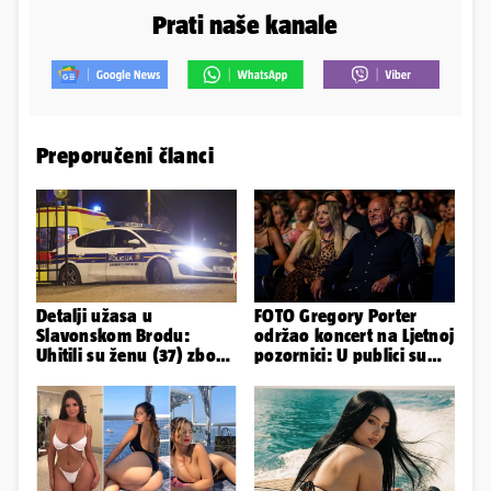
Prati naše kanale
Preporučeni članci
Detalji užasa u
FOTO Gregory Porter
Slavonskom Brodu:
održao koncert na Ljetnoj
Uhitili su ženu (37) zbog
pozornici: U publici su
smrti 71-godišnjeg
bili Mateša i Blanka
muškarca