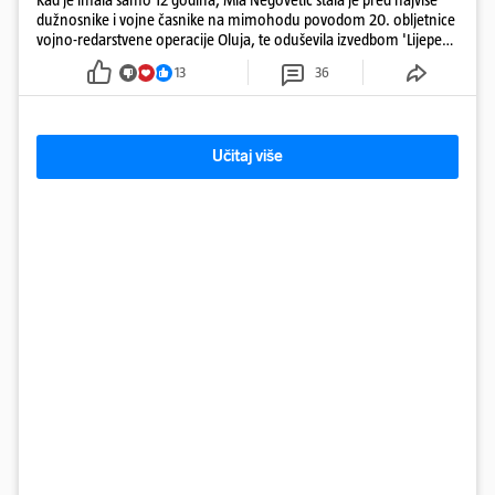
dužnosnike i vojne časnike na mimohodu povodom 20. obljetnice
vojno-redarstvene operacije Oluja, te oduševila izvedbom 'Lijepe
naše'
13
36
Učitaj više