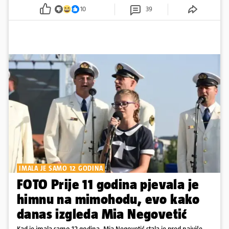
snimkama i fotografijama je pokazala vesele trenutke s vjenčanja
10
39
IMALA JE SAMO 12 GODINA
FOTO Prije 11 godina pjevala je
himnu na mimohodu, evo kako
danas izgleda Mia Negovetić
Kad je imala samo 12 godina, Mia Negovetić stala je pred najviše