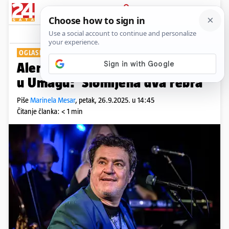
PRIJAVA
Show
Komentari
4
OGLASIO SE NA 'FEJSU'
Alen Vitasović otkazao koncert
u Umagu: 'Slomljena dva rebra'
Piše
Marinela Mesar
,
petak, 26.9.2025. u 14:45
Čitanje članka: < 1 min