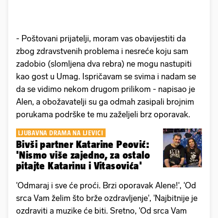
- Poštovani prijatelji, moram vas obavijestiti da
zbog zdravstvenih problema i nesreće koju sam
zadobio (slomljena dva rebra) ne mogu nastupiti
kao gost u Umag. Ispričavam se svima i nadam se
da se vidimo nekom drugom prilikom - napisao je
Alen, a obožavatelji su ga odmah zasipali brojnim
porukama podrške te mu zaželjeli brz oporavak.
LJUBAVNA DRAMA NA LJEVICI
Bivši partner Katarine Peović:
'Nismo više zajedno, za ostalo
pitajte Katarinu i Vitasovića'
'Odmaraj i sve će proći. Brzi oporavak Alene!', 'Od
srca Vam želim što brže ozdravljenje', 'Najbitnije je
ozdraviti a muzike će biti. Sretno, 'Od srca Vam