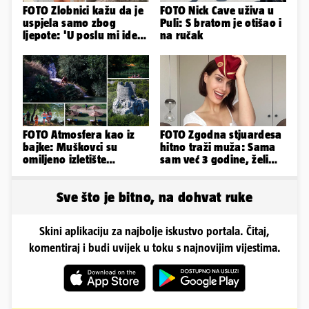
FOTO Zlobnici kažu da je
FOTO Nick Cave uživa u
uspjela samo zbog
Puli: S bratom je otišao i
ljepote: 'U poslu mi ide
na ručak
jer imam strategiju'
FOTO Atmosfera kao iz
FOTO Zgodna stjuardesa
bajke: Muškovci su
hitno traži muža: Sama
omiljeno izletište
sam već 3 godine, želim
Zadrana, pogledajte
da bude stariji...
zašto
Sve što je bitno, na dohvat ruke
Skini aplikaciju za najbolje iskustvo portala. Čitaj,
komentiraj i budi uvijek u toku s najnovijim vijestima.