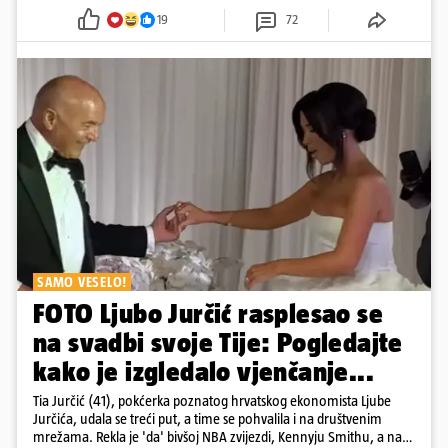
19
72
SAMO VESELO!
FOTO Ljubo Jurčić rasplesao se
na svadbi svoje Tije: Pogledajte
kako je izgledalo vjenčanje...
Tia Jurčić (41), pokćerka poznatog hrvatskog ekonomista Ljube
Jurčića, udala se treći put, a time se pohvalila i na društvenim
mrežama. Rekla je 'da' bivšoj NBA zvijezdi, Kennyju Smithu, a na