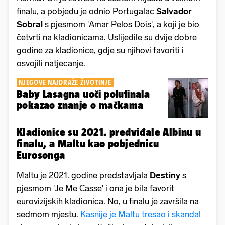
finalu, a pobjedu je odnio Portugalac
Salvador
Sobral
s pjesmom 'Amar Pelos Dois', a koji je bio
četvrti na kladionicama. Uslijedile su dvije dobre
godine za kladionice, gdje su njihovi favoriti i
osvojili natjecanje.
NJEGOVE NAJDRAŽE ŽIVOTINJE
Baby Lasagna uoči polufinala
pokazao znanje o mačkama
Kladionice su 2021. predviđale Albinu u
finalu, a Maltu kao pobjednicu
Eurosonga
Maltu je 2021. godine predstavljala
Destiny
s
pjesmom 'Je Me Casse' i ona je bila favorit
eurovizijskih kladionica. No, u finalu je završila na
sedmom mjestu.
Kasnije je Maltu tresao i skandal