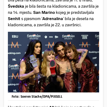
bila peta na kladionicama, završila je 11. u finalu,
Švedska
je bila šesta na kladionicama, a završila je
na 14. mjestu.
San Marino
kojeg je predstavljala
Senhit
s pjesmom '
Adrenalina
' bila je deseta na
kladionicama, a završila je 22. u završnici.
Foto: Soeren Stache/DPA/PIXSELL