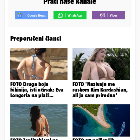
Prati naše kanale
Preporučeni članci
FOTO Druga boja
FOTO 'Nazivaju me
bikinija, isti učinak: Eva
ruskom Kim Kardashian,
Longoria na plaži
ali ja sam prirodna'
pipkala svoje zanosne
obline