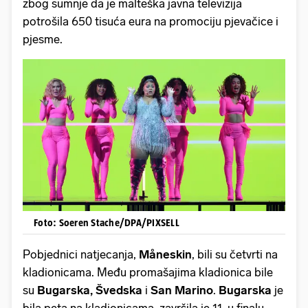
zbog sumnje da je malteška javna televizija
potrošila 650 tisuća eura na promociju pjevačice i
pjesme.
Foto: Soeren Stache/DPA/PIXSELL
Pobjednici natjecanja,
Måneskin
, bili su četvrti na
kladionicama. Među promašajima kladionica bile
su
Bugarska, Švedska
i
San Marino
.
Bugarska
je