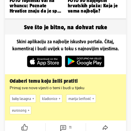
FOTO Toplinski val na
FOTO 50 najljepših
vrhuncu: Poznate
hrvatskih plaža: Koja je
Hrvatice znaju da je spas
vama najbolja?
u minijaturnom bikiniju
Sve što je bitno, na dohvat ruke
Skini aplikaciju za najbolje iskustvo portala. Čitaj,
komentiraj i budi uvijek u toku s najnovijim vijestima.
Odaberi temu koju želiš pratiti
Primaj sve nove vijesti o temi i budi u tijeku
baby lasagna
kladionice
marija šerifović
eurosong
11