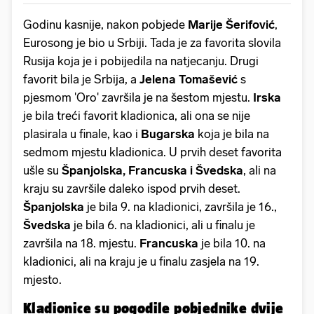
Godinu kasnije, nakon pobjede
Marije Šerifović
,
Eurosong je bio u Srbiji. Tada je za favorita slovila
Rusija koja je i pobijedila na natjecanju. Drugi
favorit bila je Srbija, a
Jelena Tomašević
s
pjesmom 'Oro' završila je na šestom mjestu.
Irska
je bila treći favorit kladionica, ali ona se nije
plasirala u finale, kao i
Bugarska
koja je bila na
sedmom mjestu kladionica. U prvih deset favorita
ušle su
Španjolska, Francuska i Švedska
, ali na
kraju su završile daleko ispod prvih deset.
Španjolska
je bila 9. na kladionici, završila je 16.,
Švedska
je bila 6. na kladionici, ali u finalu je
završila na 18. mjestu.
Francuska
je bila 10. na
kladionici, ali na kraju je u finalu zasjela na 19.
mjesto.
Kladionice su pogodile pobjednike dvije