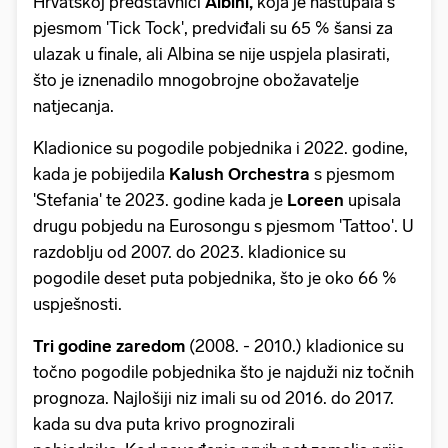
Hrvatskoj predstavnici
Albini,
koja je nastupala s
pjesmom 'Tick Tock', predviđali su 65 % šansi za
ulazak u finale, ali Albina se nije uspjela plasirati,
što je iznenadilo mnogobrojne obožavatelje
natjecanja.
Kladionice su pogodile pobjednika i 2022. godine,
kada je pobijedila
Kalush Orchestra
s pjesmom
'Stefania' te 2023. godine kada je
Loreen
upisala
drugu pobjedu na Eurosongu s pjesmom 'Tattoo'. U
razdoblju od 2007. do 2023. kladionice su
pogodile deset puta pobjednika, što je oko 66 %
uspješnosti.
Tri godine zaredom
(2008. - 2010.) kladionice su
točno pogodile pobjednika što je najduži niz točnih
prognoza. Najlošiji niz imali su od 2016. do 2017.
kada su dva puta krivo prognozirali