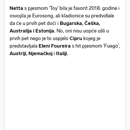
Netta
s pjesmom 'Toy' bila je favorit 2018. godine i
osvojila je Eurosong, ali kladionice su predviđale
da će u prvih pet doći i
Bugarska, Češka,
Australija i Estonija
. No, oni nisu uopće ušli u
prvih pet nego je to uspjelo
Cipru
kojeg je
predstavljala
Eleni Foureira
s hit pjesmom 'Fuego',
Austriji, Njemačkoj
i
Italiji
.