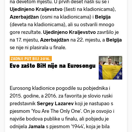
na devetom mjestu. U prvih deset našli su se i
Ujedinjeno Kraljevstvo
(šesti na kladionicama),
Azerbajdžan
(osmi na kladionicama) i
Belgija
(deveta na kladionicama), ali su ostvarili mnogo
gore rezultate.
Ujedinjeno Kraljevstvo
završilo je
na 17. mjestu,
Azerbajdžan
na 22. mjestu, a
Belgija
se nije ni plasirala u finale.
ZADNJI PUT BILI 2016.
Evo zašto BiH nije na Eurosongu
Eurosong kladionice pogodile su pobjednika i
2015. godine, a 2016. za favorita je slovio ruski
predstavnik
Sergey Lazarev
koji je nastupao s
pjesmom 'You Are The Only One'. On je osvojio i
najviše bodova publike u finalu, ali pobjedu je
odnijela
Jamala
s pjesmom '1944', koja je bila