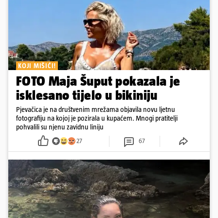
KOJI MIŠIĆI!
FOTO Maja Šuput pokazala je
isklesano tijelo u bikiniju
Pjevačica je na društvenim mrežama objavila novu ljetnu
fotografiju na kojoj je pozirala u kupaćem. Mnogi pratitelji
pohvalili su njenu zavidnu liniju
27
67