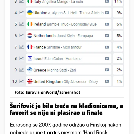
Foto: EurovisionWorld/Screenshot
Šerifović je bila treća na kladionicama, a
favorit se nije ni plasirao u finale
Eurosong se 2007. godine održao u Finskoj nakon
pobjede grupe
Lordi
s pjesmom 'Hard Rock