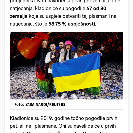
pobjednika. Kod navođenja prvih pet zemalja prije
natjecanja, kladionice su pogodile
47 od 80
zemalja
koje su uspjele ostvariti taj plasman i na
natjecanju, što je
58.75 % uspješnosti
.
Foto: YARA NARDI/REUTERS
Kladionice su 2019. godine točno pogodile prvih
pet, ali ne i plasmane. Oni su naveli da će u prvih