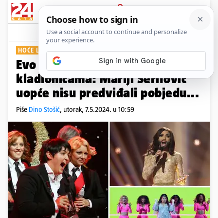
PRIJAVA
Show
Komentari
11
HOĆE LI POGODITI OVE GODINE?
Evo koliko se može vjerovati
kladionicama: Mariji Šerifović
uopće nisu predviđali pobjedu...
Piše
Dino Stošić
,
utorak, 7.5.2024. u 10:59