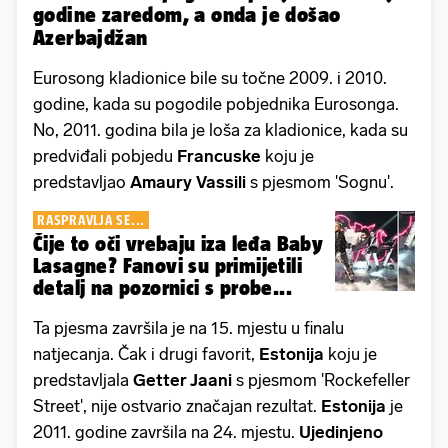
godine zaredom, a onda je došao
Azerbajdžan
Eurosong kladionice bile su točne 2009. i 2010.
godine, kada su pogodile pobjednika Eurosonga.
No, 2011. godina bila je loša za kladionice, kada su
predviđali pobjedu
Francuske
koju je
predstavljao
Amaury Vassili
s pjesmom 'Sognu'.
RASPRAVLJA SE...
Čije to oči vrebaju iza leđa Baby
Lasagne? Fanovi su primijetili
detalj na pozornici s probe...
Ta pjesma završila je na 15. mjestu u finalu
natjecanja. Čak i drugi favorit,
Estonija
koju je
predstavljala
Getter Jaani
s pjesmom 'Rockefeller
Street', nije ostvario značajan rezultat.
Estonija
je
2011. godine završila na 24. mjestu.
Ujedinjeno