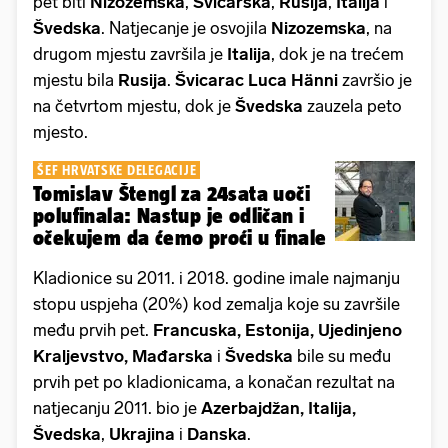
pet biti
Nizozemska
,
Švicarska
,
Rusija
,
Italija
i
Švedska
. Natjecanje je osvojila
Nizozemska
, na
drugom mjestu završila je
Italija
, dok je na trećem
mjestu bila
Rusija
.
Švicarac Luca Hänni
završio je
na četvrtom mjestu, dok je
Švedska
zauzela peto
mjesto.
ŠEF HRVATSKE DELEGACIJE
Tomislav Štengl za 24sata uoči
polufinala: Nastup je odličan i
očekujem da ćemo proći u finale
Kladionice su 2011. i 2018. godine imale najmanju
stopu uspjeha (20%) kod zemalja koje su završile
među prvih pet.
Francuska, Estonija, Ujedinjeno
Kraljevstvo, Mađarska
i
Švedska
bile su među
prvih pet po kladionicama, a konačan rezultat na
natjecanju 2011. bio je
Azerbajdžan, Italija,
Švedska
,
Ukrajina
i
Danska
.