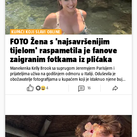
KUPAĆI KOJI SLAVI OBLINE
FOTO Žena s 'najsavršenijim
tijelom' raspametila je fanove
zaigranim fotkama iz plićaka
Manekenka Kelly Brook sa suprugom Jeremyjem Parisijem i
prijateljima uživa na godišnjem odmoru u Italiji. Oduševila je
obožavatelje fotografijama u kupaćem koji je istaknuo njene bujne
obline
4
16