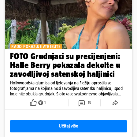
RADO POKAZUJE ATRIBUTE
FOTO Grudnjaci su precijenjeni:
Halle Berry pokazala dekolte u
zavodljivoj satenskoj haljinici
Hollywoodska glumica od ljetovanja na Fidžiju oprostila se
fotografijama na kojima nosi zavodljivu satensku haljinicu, ispod
koje nije obukla grudnjak. S otoka je svakodnevno objavljivala
fotografije u kupaćem
1
13
Učitaj više