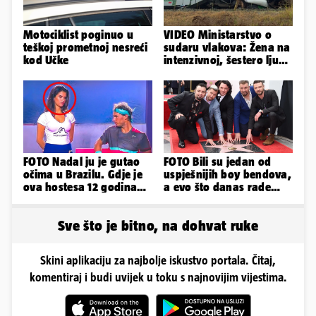
Motociklist poginuo u
VIDEO Ministarstvo o
teškoj prometnoj nesreći
sudaru vlakova: Žena na
kod Učke
intenzivnoj, šestero ljudi
teško ozlijeđeno
FOTO Nadal ju je gutao
FOTO Bili su jedan od
očima u Brazilu. Gdje je
uspješnijih boy bendova,
ova hostesa 12 godina
a evo što danas rade
poslije i kako izgleda?
članovi skupine NSYNC
Sve što je bitno, na dohvat ruke
Skini aplikaciju za najbolje iskustvo portala. Čitaj,
komentiraj i budi uvijek u toku s najnovijim vijestima.