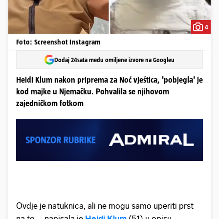
4
Foto: Screenshot Instagram
Dodaj 24sata među omiljene izvore na Googleu
Heidi Klum nakon priprema za Noć vještica, 'pobjegla' je
kod majke u Njemačku. Pohvalila se njihovom
zajedničkom fotkom
Ovdje je natuknica, ali ne mogu samo uperiti prst
na to..., napisala je
Heidi Klum
(51) u opisu