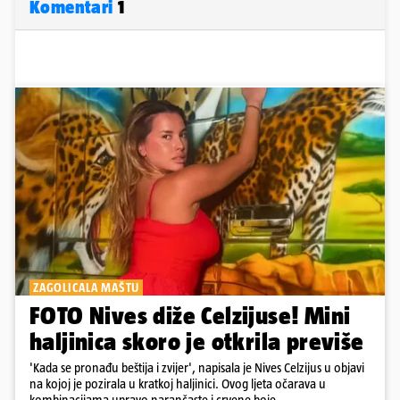
Komentari
1
ZAGOLICALA MAŠTU
FOTO Nives diže Celzijuse! Mini
haljinica skoro je otkrila previše
'Kada se pronađu beštija i zvijer', napisala je Nives Celzijus u objavi
na kojoj je pozirala u kratkoj haljinici. Ovog ljeta očarava u
kombinacijama upravo narančaste i crvene boje