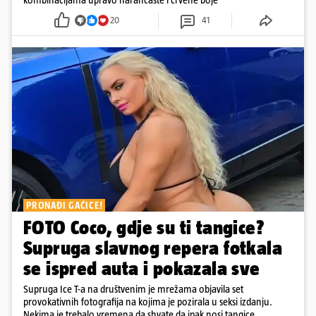
20
41
PRONAĐI GAĆICE!
FOTO Coco, gdje su ti tangice?
Supruga slavnog repera fotkala
se ispred auta i pokazala sve
Supruga Ice T-a na društvenim je mrežama objavila set
provokativnih fotografija na kojima je pozirala u seksi izdanju.
Nekima je trebalo vremena da shvate da ipak nosi tangice