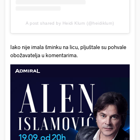
A post shared by Heidi Klum (@heidiklum)
Iako nije imala šminku na licu, pljuštale su pohvale
obožavatelja u komentarima.