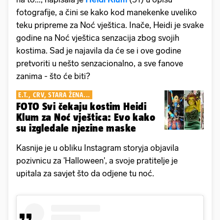
fotografije, a čini se kako kod manekenke uveliko
teku pripreme za Noć vještica. Inače, Heidi je svake
godine na Noć vještica senzacija zbog svojih
kostima. Sad je najavila da će se i ove godine
pretvoriti u nešto senzacionalno, a sve fanove
zanima - što će biti?
E.T., CRV, STARA ŽENA...
FOTO Svi čekaju kostim Heidi
Klum za Noć vještica: Evo kako
su izgledale njezine maske
Kasnije je u obliku Instagram storyja objavila
pozivnicu za 'Halloween', a svoje pratitelje je
upitala za savjet što da odjene tu noć.