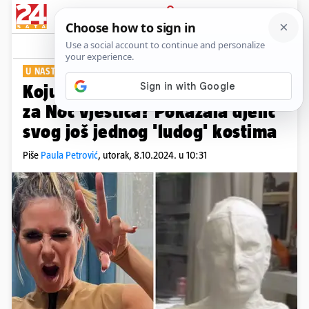
PRIJAVA
Show
Komentari
1
U NASTAJANJU
Koju masku će sad Heidi imati
za Noć vještica? Pokazala djelić
svog još jednog 'ludog' kostima
Piše
Paula Petrović
,
utorak, 8.10.2024. u 10:31