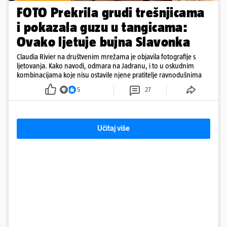
FOTO Prekrila grudi trešnjicama
i pokazala guzu u tangicama:
Ovako ljetuje bujna Slavonka
Claudia Rivier na društvenim mrežama je objavila fotografije s
ljetovanja. Kako navodi, odmara na Jadranu, i to u oskudnim
kombinacijama koje nisu ostavile njene pratitelje ravnodušnima
5
27
Učitaj više