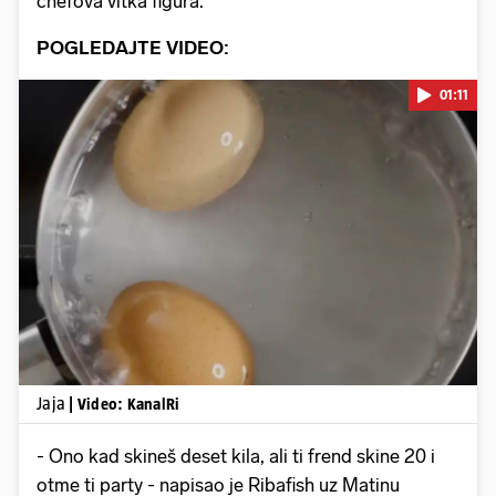
chefova vitka figura.
POGLEDAJTE VIDEO:
01:11
Pokretanje videa...
Jaja
| Video: KanalRi
- Ono kad skineš deset kila, ali ti frend skine 20 i
otme ti party - napisao je Ribafish uz Matinu