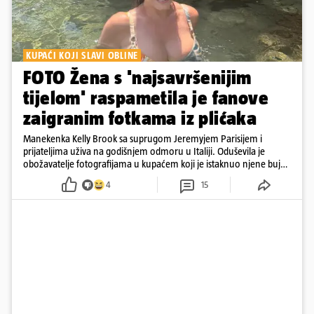
KUPAĆI KOJI SLAVI OBLINE
FOTO Žena s 'najsavršenijim
tijelom' raspametila je fanove
zaigranim fotkama iz plićaka
Manekenka Kelly Brook sa suprugom Jeremyjem Parisijem i
prijateljima uživa na godišnjem odmoru u Italiji. Oduševila je
obožavatelje fotografijama u kupaćem koji je istaknuo njene bujne
obline
4
15