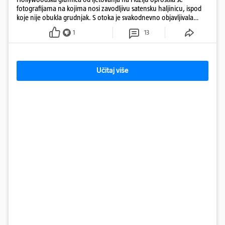
fotografijama na kojima nosi zavodljivu satensku haljinicu, ispod
koje nije obukla grudnjak. S otoka je svakodnevno objavljivala
fotografije u kupaćem
1
13
Učitaj više