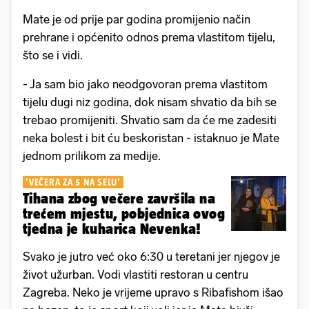
Mate je od prije par godina promijenio način
prehrane i općenito odnos prema vlastitom tijelu,
što se i vidi.
- Ja sam bio jako neodgovoran prema vlastitom
tijelu dugi niz godina, dok nisam shvatio da bih se
trebao promijeniti. Shvatio sam da će me zadesiti
neka bolest i bit ću beskoristan - istaknuo je Mate
jednom prilikom za medije.
'VEČERA ZA 5 NA SELU'
Tihana zbog večere završila na
trećem mjestu, pobjednica ovog
tjedna je kuharica Nevenka!
Svako je jutro već oko 6:30 u teretani jer njegov je
život užurban. Vodi vlastiti restoran u centru
Zagreba. Neko je vrijeme upravo s Ribafishom išao