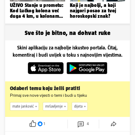
UŽIVO Stanje u prometu:
Koji je najbolji, a koji
Kod Lučkog kolona već
najgori posao za tvoj
duga 4 km, u kolonama
horoskopski znak?
se vozi prema moru
Sve što je bitno, na dohvat ruke
Skini aplikaciju za najbolje iskustvo portala. Čitaj,
komentiraj i budi uvijek u toku s najnovijim vijestima.
Odaberi temu koju želiš pratiti
Primaj sve nove vijesti o temi i budi u tijeku
mate janković
mršavljenje
dijeta
1
4