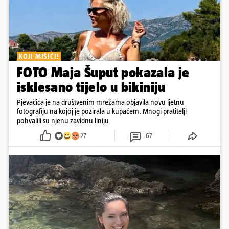
KOJI MIŠIĆI!
FOTO Maja Šuput pokazala je
isklesano tijelo u bikiniju
Pjevačica je na društvenim mrežama objavila novu ljetnu
fotografiju na kojoj je pozirala u kupaćem. Mnogi pratitelji
pohvalili su njenu zavidnu liniju
27
67