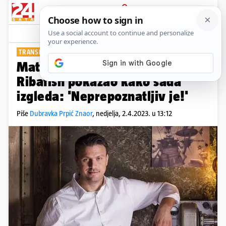
PRIJAVA
Show
Komentari
4
TRANSFORMIRAO SE
Mate Janković skinuo je 20 kg,
Ribafish pokazao kako sada
izgleda: 'Neprepoznatljiv je!'
Piše
Dubravka Prpić Znaor
,
nedjelja, 2.4.2023. u 13:12