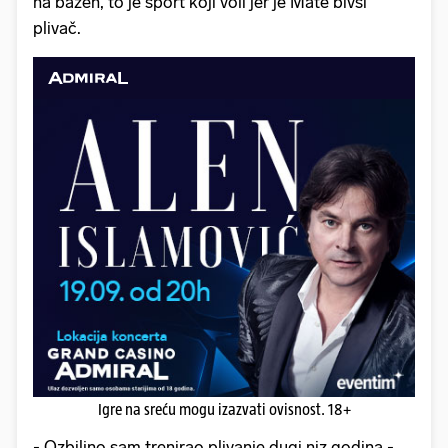
na bazen, to je sport koji voli jer je Mate bivši
plivač.
Igre na sreću mogu izazvati ovisnost. 18+
- Ozbiljno sam trenirao plivanje dugi niz godina -