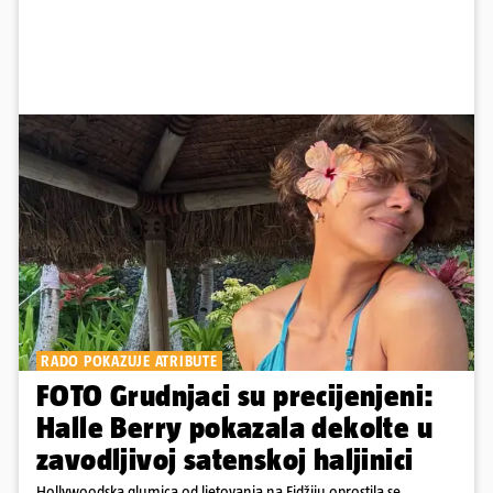
RADO POKAZUJE ATRIBUTE
FOTO Grudnjaci su precijenjeni:
Halle Berry pokazala dekolte u
zavodljivoj satenskoj haljinici
Hollywoodska glumica od ljetovanja na Fidžiju oprostila se