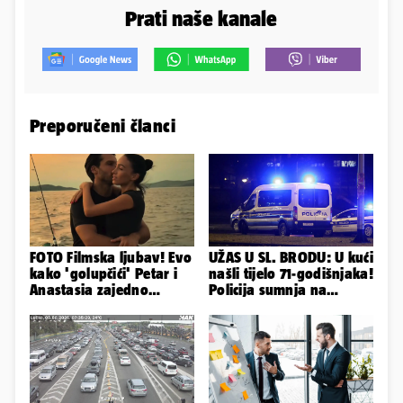
Prati naše kanale
Preporučeni članci
FOTO Filmska ljubav! Evo
UŽAS U SL. BRODU: U kući
kako 'golupčići' Petar i
našli tijelo 71-godišnjaka!
Anastasia zajedno
Policija sumnja na
provode ljetne dane
nasilnu smrt