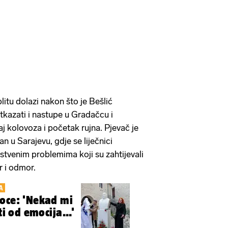
itu dolazi nakon što je Bešlić
kazati i nastupe u Gradačcu i
j kolovoza i početak rujna. Pjevač je
n u Sarajevu, gdje se liječnici
stvenim problemima koji su zahtijevali
r i odmor.
A
oce: 'Nekad mi
ti od emocija...'