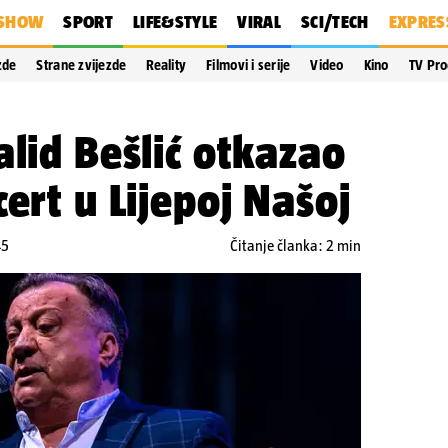
SHOW
SPORT
LIFE&STYLE
VIRAL
SCI/TECH
EXPRES
zde
Strane zvijezde
Reality
Filmovi i serije
Video
Kino
TV Pr
alid Bešlić otkazao
ert u Lijepoj Našoj
45
Čitanje članka: 2 min