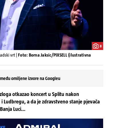
8
adski vrt |
Foto: Borna Jaksic/PIXSELL (ilustrativna
 među omiljene izvore na Googleu
razloga otkazao koncert u Splitu nakon
i Ludbregu, a da je zdravstveno stanje pjevača
Banja Luci...