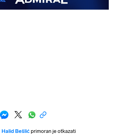
č
Halid Bešlić
primoran je otkazati