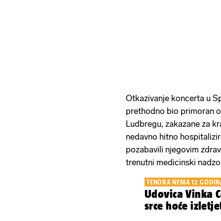
Otkazivanje koncerta u Spl
prethodno bio primoran ot
Ludbregu, zakazane za kra
nedavno hitno hospitalizira
pozabavili njegovim zdrav
trenutni medicinski nadzo
TENORA NEMA 12 GODIN
Udovica Vinka C
srce hoće izletje