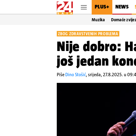
PLUS+
NEWS
Muzika
Domaće zvije
ZBOG ZDRAVSTVENIH PROBLEMA
Nije dobro: H
još jedan konc
Piše
Dino Stošić
,
srijeda, 27.8.2025. u 09: