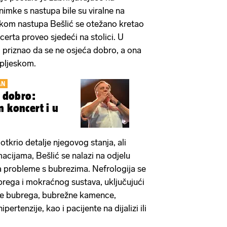
nimke s nastupa bile su viralne na
kom nastupa Bešlić se otežano kretao
ncerta proveo sjedeći na stolici. U
i priznao da se ne osjeća dobro, a ona
 pljeskom.
AN
e dobro:
 koncert i u
tkrio detalje njegovog stanja, ali
cijama, Bešlić se nalazi na odjelu
na probleme s bubrezima. Nefrologija se
ubrega i mokraćnog sustava, uključujući
nje bubrega, bubrežne kamence,
pertenzije, kao i pacijente na dijalizi ili