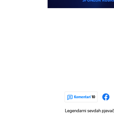
Komentari
10
Legendarni sevdah pjeva