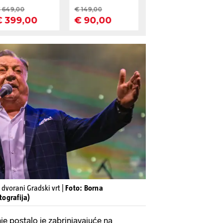
 dvorani Gradski vrt |
Foto: Borna
tografija)
e postalo je zabrinjavajuće na