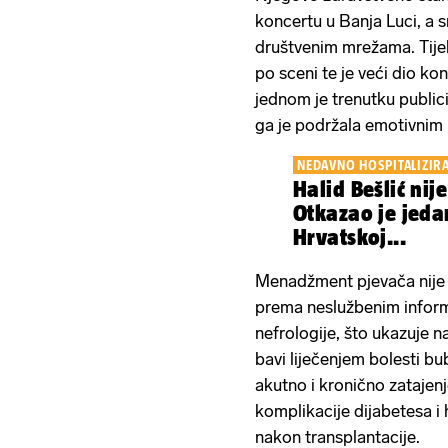
koncertu u Banja Luci, a s
društvenim mrežama. Tije
po sceni te je veći dio ko
jednom je trenutku public
ga je podržala emotivnim
NEDAVNO HOSPITALIZIR
Halid Bešlić nij
Otkazao je jedan
Hrvatskoj...
Menadžment pjevača nije o
prema neslužbenim informa
nefrologije, što ukazuje 
bavi liječenjem bolesti b
akutno i kronično zataje
komplikacije dijabetesa i hi
nakon transplantacije.