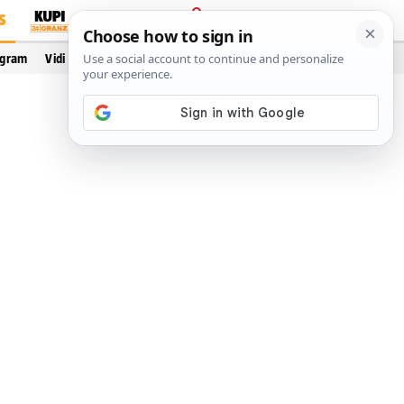
S
PRIJAVA
ogram
Vidi još…