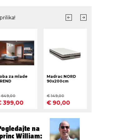
 Pogledajte na
princ William: