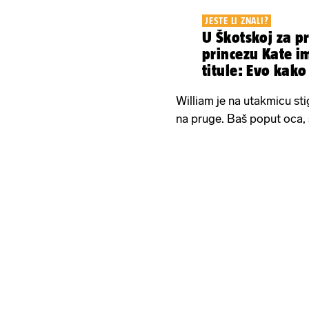
JESTE LI ZNALI?
U Škotskoj za p
princezu Kate 
titule: Evo kak
William je na utakmicu sti
na pruge. Baš poput oca, 