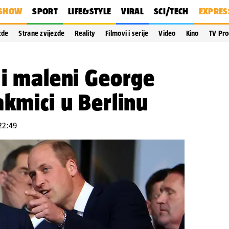
SHOW
SPORT
LIFE&STYLE
VIRAL
SCI/TECH
EXPRES
zde
Strane zvijezde
Reality
Filmovi i serije
Video
Kino
TV Pr
 i maleni George
akmici u Berlinu
 22:49