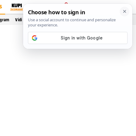
S
PRIJAVA
ogram
Vidi još…