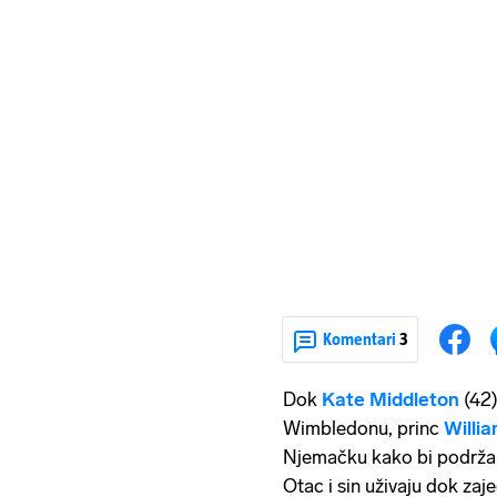
Komentari
3
Dok
Kate Middleton
(42)
Wimbledonu, princ
Willi
Njemačku kako bi podržali
Otac i sin uživaju dok za