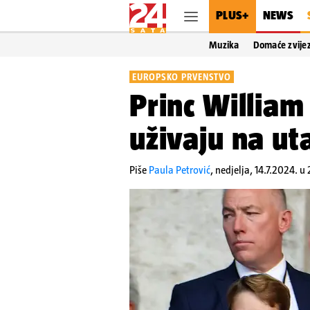
PLUS+
NEWS
Muzika
Domaće zvije
EUROPSKO PRVENSTVO
Princ William
uživaju na ut
Piše
Paula Petrović
,
nedjelja, 14.7.2024. u