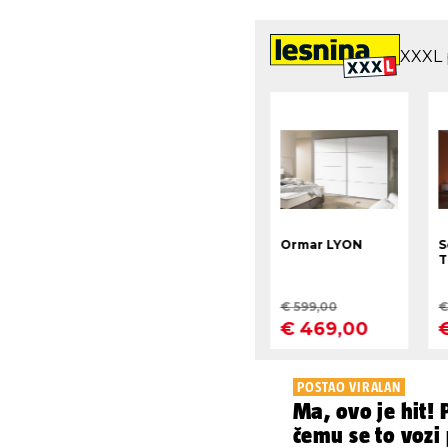
POSTAO VIRALAN
Ma, ovo je hit!
čemu se to vozi 