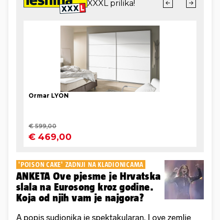
'POISON CAKE' ZADNJI NA KLADIONICAMA
ANKETA Ove pjesme je Hrvatska
slala na Eurosong kroz godine.
Koja od njih vam je najgora?
A popis sudionika je spektakularan. I ove zemlje