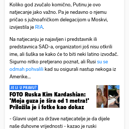
Koliko god zvučalo komično, Putinu je ovo
natjecanje jako važno. Pa je nedavno o njemu
pričao s južnoafričkom delegacijom u Moskvi,
izvijestila je
RIA
.
Na natjecanju je najavljen i predstavnik ili
predstavnica SAD-a, organizatori još nisu otkrili
ime, ali šuška se kako će to biti neki latino izvođač.
Sigurno nitko pretjerano poznat, ali Rusi
su se
odmah pohvalili
kad su osigurali nastup nekoga iz
Amerike...
JE LI U PRAVU?
FOTO Ruska Kim Kardashian:
'Moja guza je šira od 1 metra!'
Priložila je i fotke kao dokaz
- Glavni uvjet za države natjecatelje je da dijele
naše duhovne vrijednosti - kazao je ruski