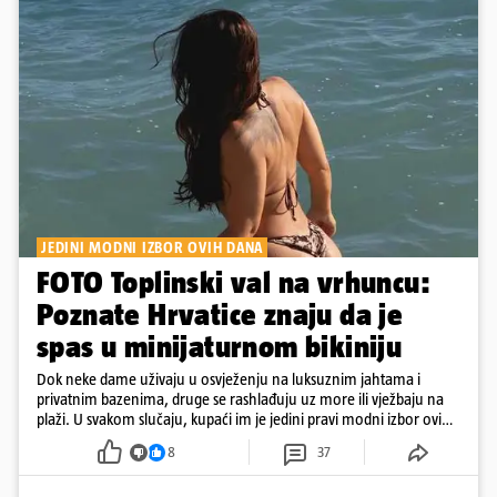
JEDINI MODNI IZBOR OVIH DANA
FOTO Toplinski val na vrhuncu:
Poznate Hrvatice znaju da je
spas u minijaturnom bikiniju
Dok neke dame uživaju u osvježenju na luksuznim jahtama i
privatnim bazenima, druge se rashlađuju uz more ili vježbaju na
plaži. U svakom slučaju, kupaći im je jedini pravi modni izbor ovih
dana
8
37