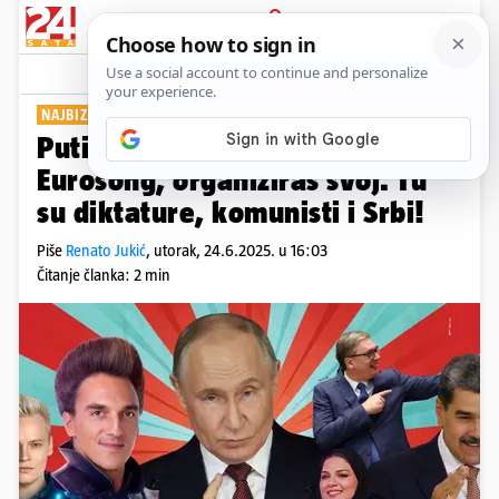
PRIJAVA
Show
Komentari
4
NAJBIZARNIJI SPEKTAKL
Putinovizija: Kad ti ne daju na
Eurosong, organiziraš svoj. Tu
su diktature, komunisti i Srbi!
Piše
Renato Jukić
,
utorak, 24.6.2025. u 16:03
Čitanje članka: 2 min