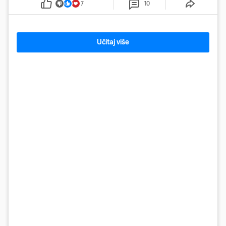
7
10
Učitaj više