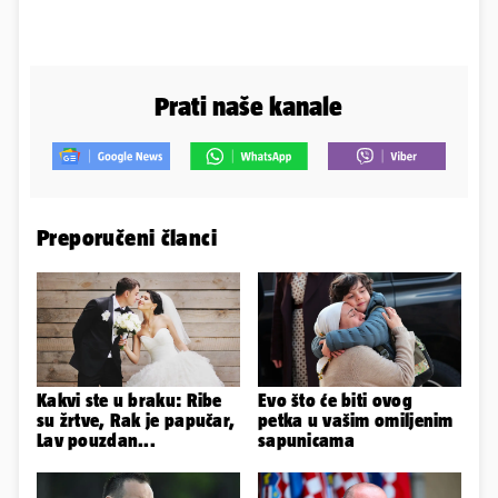
Prati naše kanale
Preporučeni članci
Kakvi ste u braku: Ribe
Evo što će biti ovog
su žrtve, Rak je papučar,
petka u vašim omiljenim
Lav pouzdan...
sapunicama