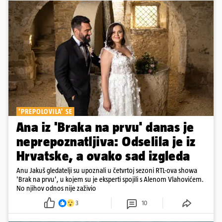
'PREPOLOVILA' SE
Ana iz 'Braka na prvu' danas je
neprepoznatljiva: Odselila je iz
Hrvatske, a ovako sad izgleda
Anu Jakuš gledatelji su upoznali u četvrtoj sezoni RTL-ova showa
'Brak na prvu', u kojem su je eksperti spojili s Alenom Vlahovićem.
No njihov odnos nije zaživio
3
10