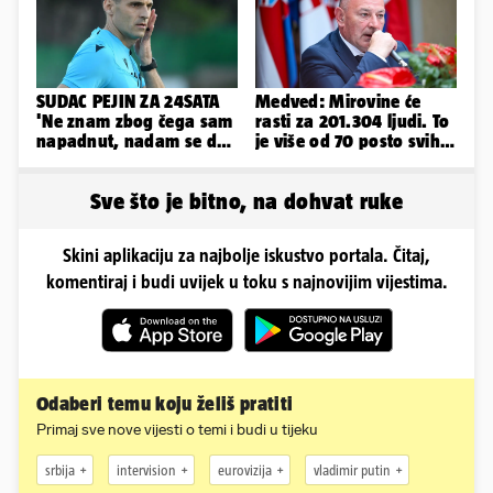
SUDAC PEJIN ZA 24SATA
Medved: Mirovine će
'Ne znam zbog čega sam
rasti za 201.304 ljudi. To
napadnut, nadam se da
je više od 70 posto svih
će ih policija naći'
branitelja
Sve što je bitno, na dohvat ruke
Skini aplikaciju za najbolje iskustvo portala. Čitaj,
komentiraj i budi uvijek u toku s najnovijim vijestima.
Odaberi temu koju želiš pratiti
Primaj sve nove vijesti o temi i budi u tijeku
srbija
intervision
eurovizija
vladimir putin