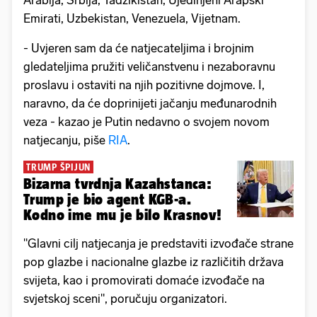
Arabija, Srbija, Tadžikistan, Ujedinjeni Arapski
Emirati, Uzbekistan, Venezuela, Vijetnam.
- Uvjeren sam da će natjecateljima i brojnim
gledateljima pružiti veličanstvenu i nezaboravnu
proslavu i ostaviti na njih pozitivne dojmove. I,
naravno, da će doprinijeti jačanju međunarodnih
veza - kazao je Putin nedavno o svojem novom
natjecanju, piše
RIA
.
TRUMP ŠPIJUN
Bizarna tvrdnja Kazahstanca:
Trump je bio agent KGB-a.
Kodno ime mu je bilo Krasnov!
"Glavni cilj natjecanja je predstaviti izvođače strane
pop glazbe i nacionalne glazbe iz različitih država
svijeta, kao i promovirati domaće izvođače na
svjetskoj sceni", poručuju organizatori.