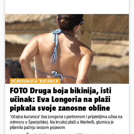
OČARAVAJUĆA 'KUĆANICA'
FOTO Druga boja bikinija, isti
učinak: Eva Longoria na plaži
pipkala svoje zanosne obline
'Očajna kućanica' Eva Longoria s partnerom i prijateljima uživa na
odmoru u Španjolskoj. Na krcatoj plaži u Marbelli, glumica je
plijenila pažnju svojom pojavom