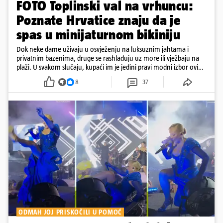
FOTO Toplinski val na vrhuncu:
Poznate Hrvatice znaju da je
spas u minijaturnom bikiniju
Dok neke dame uživaju u osvježenju na luksuznim jahtama i
privatnim bazenima, druge se rashlađuju uz more ili vježbaju na
plaži. U svakom slučaju, kupaći im je jedini pravi modni izbor ovih
dana
8
37
ODMAH JOJ PRISKOČILI U POMOĆ