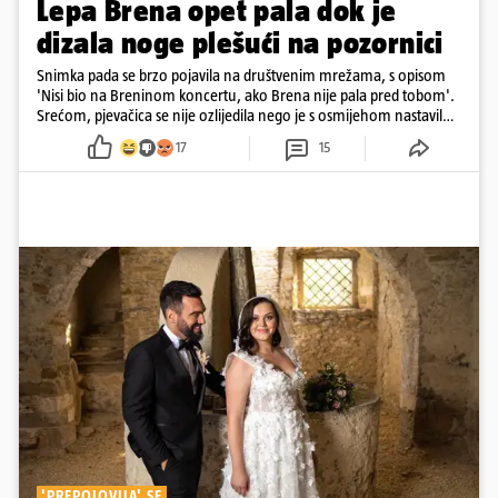
Lepa Brena opet pala dok je
dizala noge plešući na pozornici
Snimka pada se brzo pojavila na društvenim mrežama, s opisom
'Nisi bio na Breninom koncertu, ako Brena nije pala pred tobom'.
Srećom, pjevačica se nije ozlijedila nego je s osmijehom nastavila
pjevati
17
15
'PREPOLOVILA' SE