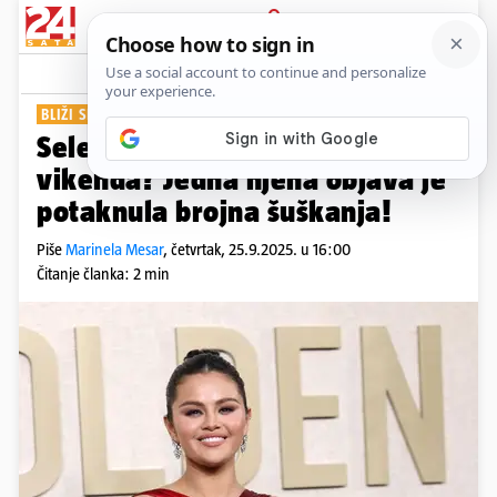
PRIJAVA
Show
Komentari
4
BLIŽI SE 'NAJSRETNIJI' DAN?
Selena Gomez udaje se ovog
vikenda? Jedna njena objava je
potaknula brojna šuškanja!
Piše
Marinela Mesar
,
četvrtak, 25.9.2025. u 16:00
Čitanje članka: 2 min