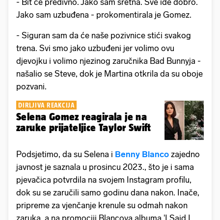
- Bit će predivno. Jako sam sretna. Sve ide dobro.
Jako sam uzbuđena - prokomentirala je Gomez.
- Siguran sam da će naše pozivnice stići svakog
trena. Svi smo jako uzbuđeni jer volimo ovu
djevojku i volimo njezinog zaručnika Bad Bunnyja -
našalio se Steve, dok je Martina otkrila da su oboje
pozvani.
DIRLJIVA REAKCIJA
Selena Gomez reagirala je na
zaruke prijateljice Taylor Swift
Podsjetimo, da su Selena i
Benny Blanco
zajedno
javnost je saznala u prosincu 2023., što je i sama
pjevačica potvrdila na svojem Instagram profilu,
dok su se zaručili samo godinu dana nakon. Inače,
pripreme za vjenčanje krenule su odmah nakon
zaruka, a na promociji Blancova albuma 'I Said I