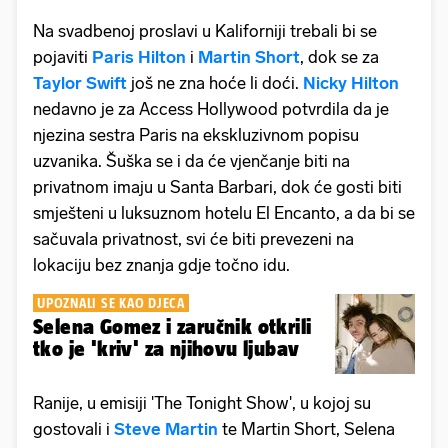
Na svadbenoj proslavi u Kaliforniji trebali bi se
pojaviti
Paris Hilton
i
Martin Short
, dok se za
Taylor Swift
još ne zna hoće li doći.
Nicky Hilton
nedavno je za Access Hollywood potvrdila da je
njezina sestra Paris na ekskluzivnom popisu
uzvanika. Šuška se i da će vjenčanje biti na
privatnom imaju u Santa Barbari, dok će gosti biti
smješteni u luksuznom hotelu El Encanto, a da bi se
sačuvala privatnost, svi će biti prevezeni na
lokaciju bez znanja gdje točno idu.
UPOZNALI SE KAO DJECA
Selena Gomez i zaručnik otkrili
tko je 'kriv' za njihovu ljubav
Ranije, u emisiji 'The Tonight Show', u kojoj su
gostovali i
Steve Martin
te Martin Short, Selena