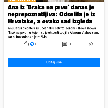
Ana iz 'Braka na prvu' danas je
neprepoznatljiva: Odselila je iz
Hrvatske, a ovako sad izgleda
Anu Jakuš gledatelji su upoznali u četvrtoj sezoni RTL-ova showa
'Brak na prvu', u kojem su je eksperti spojili s Alenom Vlahovićem.
No njihov odnos nije zaživio
1
4
Učitaj više