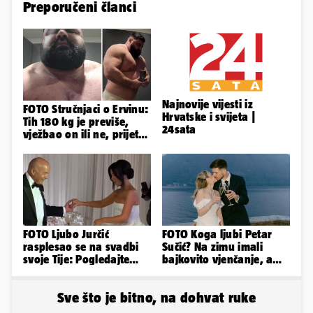
Preporučeni članci
Najnovije vijesti iz
FOTO Stručnjaci o Ervinu:
Hrvatske i svijeta |
Tih 180 kg je previše,
24sata
vježbao on ili ne, prijete
mu mnoge komplikacije
FOTO Ljubo Jurčić
FOTO Koga ljubi Petar
rasplesao se na svadbi
Sučić? Na zimu imali
svoje Tije: Pogledajte
bajkovito vjenčanje, a
kako je izgledalo
sada je na svijet stigao -
vjenčanje...
sin!
Sve što je bitno, na dohvat ruke