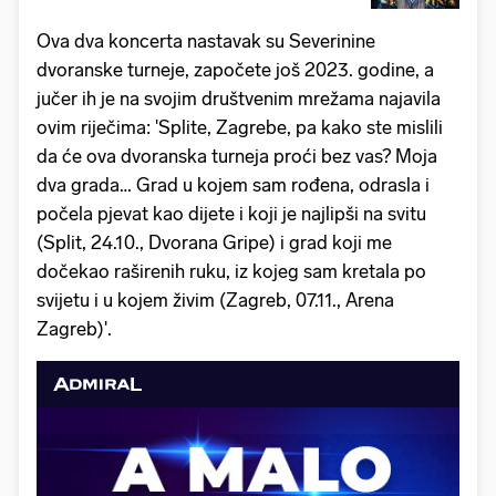
Ova dva koncerta nastavak su Severinine
dvoranske turneje, započete još 2023. godine, a
jučer ih je na svojim društvenim mrežama najavila
ovim riječima: 'Splite, Zagrebe, pa kako ste mislili
da će ova dvoranska turneja proći bez vas? Moja
dva grada… Grad u kojem sam rođena, odrasla i
počela pjevat kao dijete i koji je najlipši na svitu
(Split, 24.10., Dvorana Gripe) i grad koji me
dočekao raširenih ruku, iz kojeg sam kretala po
svijetu i u kojem živim (Zagreb, 07.11., Arena
Zagreb)'.