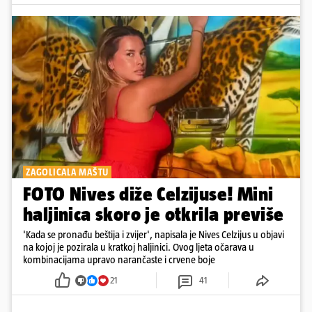
ZAGOLICALA MAŠTU
FOTO Nives diže Celzijuse! Mini
haljinica skoro je otkrila previše
'Kada se pronađu beštija i zvijer', napisala je Nives Celzijus u objavi
na kojoj je pozirala u kratkoj haljinici. Ovog ljeta očarava u
kombinacijama upravo narančaste i crvene boje
21
41