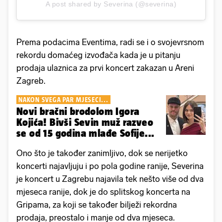
A post shared by Severina (@severina)
Prema podacima Eventima, radi se i o svojevrsnom
rekordu domaćeg izvođača kada je u pitanju
prodaja ulaznica za prvi koncert zakazan u Areni
Zagreb.
NAKON SVEGA PAR MJESECI...
Novi bračni brodolom Igora
Kojića! Bivši Sevin muž razveo
se od 15 godina mlađe Sofije...
Ono što je također zanimljivo, dok se nerijetko
koncerti najavljuju i po pola godine ranije, Severina
je koncert u Zagrebu najavila tek nešto više od dva
mjeseca ranije, dok je do splitskog koncerta na
Gripama, za koji se također bilježi rekordna
prodaja, preostalo i manje od dva mjeseca.