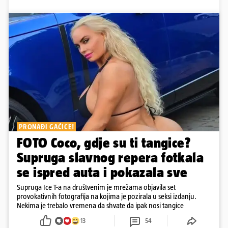
PRONAĐI GAĆICE!
FOTO Coco, gdje su ti tangice?
Supruga slavnog repera fotkala
se ispred auta i pokazala sve
Supruga Ice T-a na društvenim je mrežama objavila set
provokativnih fotografija na kojima je pozirala u seksi izdanju.
Nekima je trebalo vremena da shvate da ipak nosi tangice
13
54