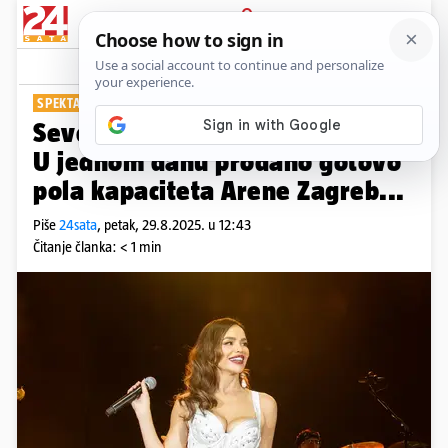
PRIJAVA
Show
Komentari
23
SPEKTAKL 7. STUDENOGA
Severina postavila novi rekord:
U jednom danu prodano gotovo
pola kapaciteta Arene Zagreb...
Piše
24sata
,
petak, 29.8.2025. u 12:43
Čitanje članka: < 1 min