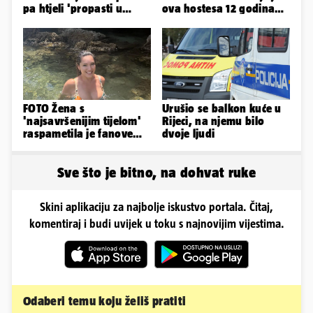
pa htjeli 'propasti u
ova hostesa 12 godina
zemlju' od srama
poslije i kako izgleda?
FOTO Žena s
Urušio se balkon kuće u
'najsavršenijim tijelom'
Rijeci, na njemu bilo
raspametila je fanove
dvoje ljudi
zaigranim fotkama iz
plićaka
Sve što je bitno, na dohvat ruke
Skini aplikaciju za najbolje iskustvo portala. Čitaj,
komentiraj i budi uvijek u toku s najnovijim vijestima.
Odaberi temu koju želiš pratiti