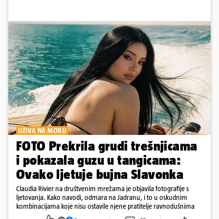
UŽIVA NA MORU
FOTO Prekrila grudi trešnjicama
i pokazala guzu u tangicama:
Ovako ljetuje bujna Slavonka
Claudia Rivier na društvenim mrežama je objavila fotografije s
ljetovanja. Kako navodi, odmara na Jadranu, i to u oskudnim
kombinacijama koje nisu ostavile njene pratitelje ravnodušnima