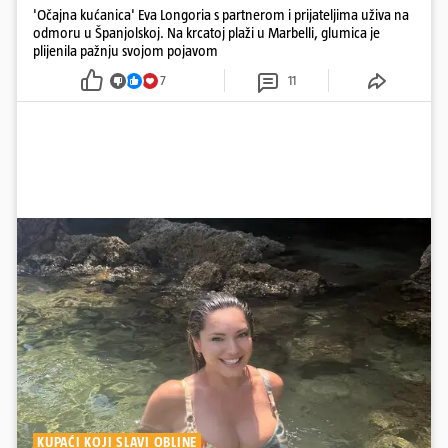
'Očajna kućanica' Eva Longoria s partnerom i prijateljima uživa na
odmoru u Španjolskoj. Na krcatoj plaži u Marbelli, glumica je
plijenila pažnju svojom pojavom
7
11
KUPAĆI KOJI SLAVI OBLINE