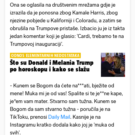
Ona se oglasila na društvenim mrežama gdje je
izrazila da je ponosna zbog Kamale Harris, zbog
njezine pobjede u Kaliforniji i Coloradu, a zatim se
obrušila na Trumpove pristaše. Izbacio ju je iz takta
jedan komentar koji je glasio: 'Cardi, trebamo te na
Trumpovoj inauguraciji'.
ODNOS ELEMENTARNIH NEDOSTATAKA
Što su Donald i Melania Trump
po horoskopu i kako se slažu
- Kunem se Bogom da ćete na***ati, bježite od
mene! Muka mi je od vas! Spalite si te je**ne kape,
je*em vam mater. Stvarno sam tužna. Kunem se
Bogom da sam stvarno tužna - poručila je na
TikToku, prenosi
Daily Mail
. Kasnije je na
Instagramu kratko dodala kako joj je 'muka od
svih'.