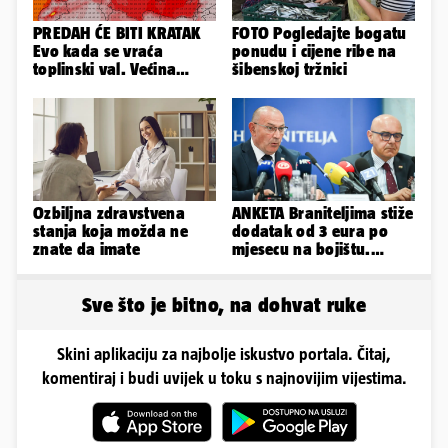
PREDAH ĆE BITI KRATAK
FOTO Pogledajte bogatu
Evo kada se vraća
ponudu i cijene ribe na
toplinski val. Većina
šibenskoj tržnici
Europe na udaru
Ozbiljna zdravstvena
ANKETA Braniteljima stiže
stanja koja možda ne
dodatak od 3 eura po
znate da imate
mjesecu na bojištu.
Slažete li se s time?
Sve što je bitno, na dohvat ruke
Skini aplikaciju za najbolje iskustvo portala. Čitaj,
komentiraj i budi uvijek u toku s najnovijim vijestima.