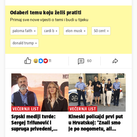
Odaberi temu koju želiš pratiti
Primaj sve nove vijesti o temi i budi u tijeku
paloma faith
cardi b
elon musk
50 cent
donald trump
11
60