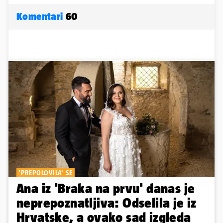
Komentari
60
'PREPOLOVILA' SE
Ana iz 'Braka na prvu' danas je
neprepoznatljiva: Odselila je iz
Hrvatske, a ovako sad izgleda