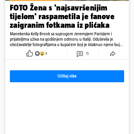
FOTO Žena s 'najsavršenijim
tijelom' raspametila je fanove
zaigranim fotkama iz plićaka
Manekenka Kelly Brook sa suprugom Jeremyjem Parisijem i
prijateljima uživa na godišnjem odmoru u Italiji. Oduševila je
obožavatelje fotografijama u kupaćem koji je istaknuo njene bujne
obline
4
15
Učitaj više