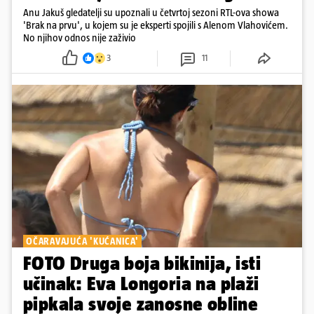
Anu Jakuš gledatelji su upoznali u četvrtoj sezoni RTL-ova showa
'Brak na prvu', u kojem su je eksperti spojili s Alenom Vlahovićem.
No njihov odnos nije zaživio
3
11
OČARAVAJUĆA 'KUĆANICA'
FOTO Druga boja bikinija, isti
učinak: Eva Longoria na plaži
pipkala svoje zanosne obline