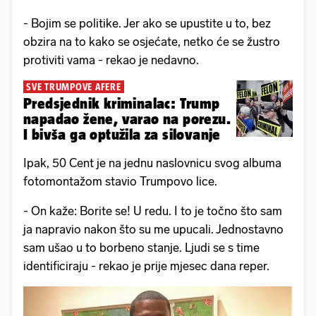
- Bojim se politike. Jer ako se upustite u to, bez
obzira na to kako se osjećate, netko će se žustro
protiviti vama - rekao je nedavno.
SVE TRUMPOVE AFERE
Predsjednik kriminalac: Trump
napadao žene, varao na porezu.
I bivša ga optužila za silovanje
Ipak, 50 Cent je na jednu naslovnicu svog albuma
fotomontažom stavio Trumpovo lice.
- On kaže: Borite se! U redu. I to je točno što sam
ja napravio nakon što su me upucali. Jednostavno
sam ušao u to borbeno stanje. Ljudi se s time
identificiraju - rekao je prije mjesec dana reper.