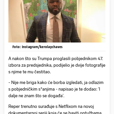
Foto: Instagram/kerolaychaves
A nakon što su Trumpa proglasili pobjednikom 47.
izbora za predsjednika, podijelio je dvije fotografije
s njime te mu čestitao.
- Nije me briga kako će borba izgledati, ja odlazim
s pobjedničkim s*anjima - napisao je te dodao: 'I
dalje ne znam što se događa'.
Reper trenutno surađuje s Netflixom na novoj
dokumentarnoj seriji koja će se baviti optužbama