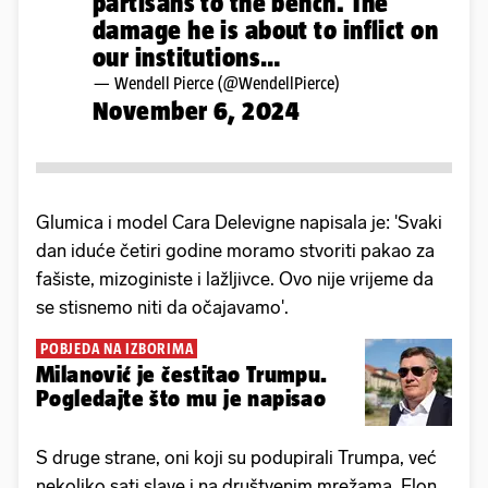
partisans to the bench. The
damage he is about to inflict on
our institutions…
— Wendell Pierce (@WendellPierce)
November 6, 2024
Glumica i model Cara Delevigne napisala je: 'Svaki
dan iduće četiri godine moramo stvoriti pakao za
fašiste, mizoginiste i lažljivce. Ovo nije vrijeme da
se stisnemo niti da očajavamo'.
POBJEDA NA IZBORIMA
Milanović je čestitao Trumpu.
Pogledajte što mu je napisao
S druge strane, oni koji su podupirali Trumpa, već
nekoliko sati slave i na društvenim mrežama. Elon