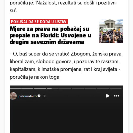
poručila je: 'Nažalost, rezultati su došli i pozitivni
su'.
POKUŠAJ DA SE DODA U USTAV
Mjere za prava na pobačaj su
propale na Floridi: Usvojene u
drugim saveznim državama
- O, baš super da se vratio! Zbogom, ženska prava,
liberalizam, slobodo govora, i pozdravite rasizam,
kapitalizam, klimatske promjene, rat i kraj svijeta -
poručila je nakon toga.