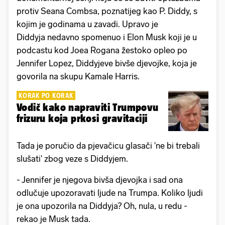
protiv Seana Combsa, poznatijeg kao P. Diddy, s
kojim je godinama u zavadi. Upravo je
Diddyja nedavno spomenuo i Elon Musk koji je u
podcastu kod Joea Rogana žestoko opleo po
Jennifer Lopez, Diddyjeve bivše djevojke, koja je
govorila na skupu Kamale Harris.
KORAK PO KORAK
Vodič kako napraviti Trumpovu
frizuru koja prkosi gravitaciji
Tada je poručio da pjevačicu glasači 'ne bi trebali
slušati' zbog veze s Diddyjem.
- Jennifer je njegova bivša djevojka i sad ona
odlučuje upozoravati ljude na Trumpa. Koliko ljudi
je ona upozorila na Diddyja? Oh, nula, u redu -
rekao je Musk tada.