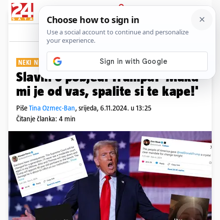
PRIJAVA
Show
Komentari
60
NEKI NISU SRETNI...
Slavni o pobjedi Trumpa: 'Muka
mi je od vas, spalite si te kape!'
Piše
Tina Ozmec-Ban
,
srijeda, 6.11.2024. u 13:25
Čitanje članka: 4 min