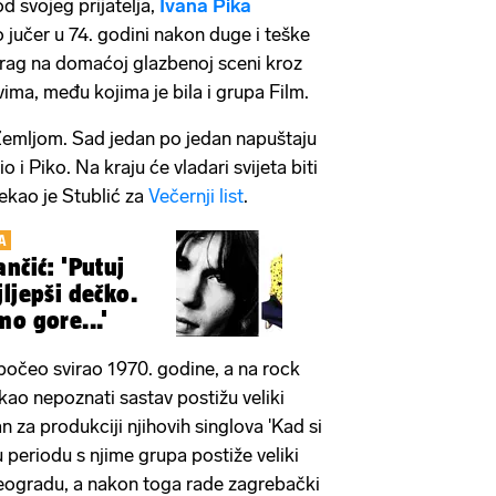
d svojeg prijatelja,
Ivana Pika
o jučer u 74. godini nakon duge i teške
k trag na domaćoj glazbenoj sceni kroz
ima, među kojima je bila i grupa Film.
 Zemljom. Sad jedan po jedan napuštaju
o i Piko. Na kraju će vladari svijeta biti
ekao je Stublić za
Večernji list
.
A
nčić: 'Putuj
ljepši dečko.
mo gore...'
počeo svirao 1970. godine, a na rock
i kao nepoznati sastav postižu veliki
n za produkciji njihovih singlova 'Kad si
u periodu s njime grupa postiže veliki
ogradu, a nakon toga rade zagrebački