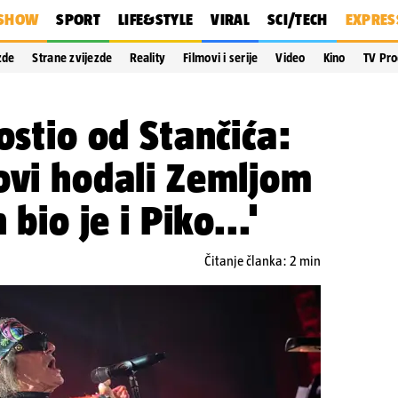
SHOW
SPORT
LIFE&STYLE
VIRAL
SCI/TECH
EXPRES
zde
Strane zvijezde
Reality
Filmovi i serije
Video
Kino
TV Pr
ostio od Stančića:
ovi hodali Zemljom
 bio je i Piko...'
Čitanje članka: 2 min