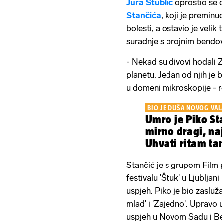
Jura Stublić
oprostio se o
Stančića
, koji je preminu
bolesti, a ostavio je veli
suradnje s brojnim bendov
- Nekad su divovi hodali
planetu. Jedan od njih je bi
u domeni mikroskopije - r
BIO JE DUŠA NOVOG VAL
Umro je Piko Sta
mirno dragi, naj
Uhvati ritam ta
Stančić je s grupom Film 
festivalu 'Štuk' u Ljubljan
uspjeh. Piko je bio zasluža
mlad' i 'Zajedno'. Upravo 
uspjeh u Novom Sadu i Be