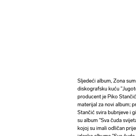
Sljedeći album, Zona sumra
diskografsku kuću "Jugoto
producent je Piko Stanči
materijal za novi album; p
Stančić svira bubnjeve i g
su album "Sva čuda svijet
kojoj su imali odličan pr
izlaska albuma "Sva čuda s