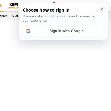
S
PRIJAVA
ogram
Vidi još…