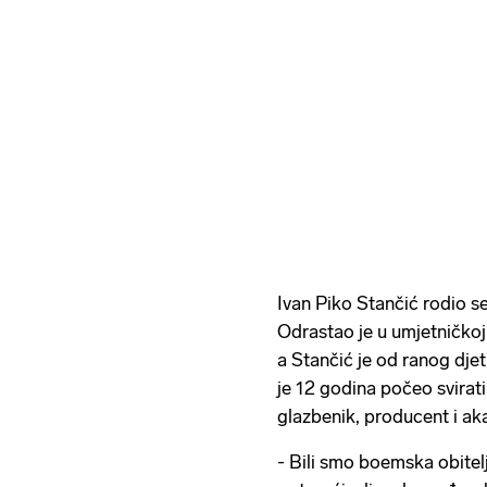
Ivan Piko Stančić rodio se
Odrastao je u umjetničkoj o
a Stančić je od ranog djet
je 12 godina počeo svirati 
glazbenik, producent i ak
- Bili smo boemska obitelj