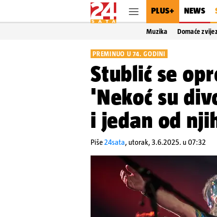
PLUS+
NEWS
Muzika
Domaće zvije
PREMINUO U 74. GODINI
Stublić se opr
'Nekoć su div
i jedan od njih
Piše
24sata
,
utorak, 3.6.2025. u 07:32