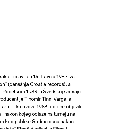
ka, objavljuju 14. travnja 1982. za
n" (današnja Croatia records), a
ć. Početkom 1983. u Švedskoj snimaju
roducent je Tihomir Tinni Varga, a
itaru. U kolovozu 1983. godine objavili
a" nakon kojeg odlaze na turneju na
ijem kod publike.Godinu dana nakon
vijeta" Stančić odlazi iz Filma i