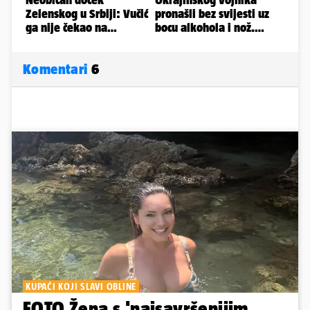
Komentari
6
KUPAĆI KOJI SLAVI OBLINE
FOTO Žena s 'najsavršenijim