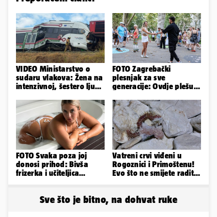
VIDEO Ministarstvo o
FOTO Zagrebački
sudaru vlakova: Žena na
plesnjak za sve
intenzivnoj, šestero ljudi
generacije: Ovdje plešu
teško ozlijeđeno
baš svi
FOTO Svaka poza joj
Vatreni crvi viđeni u
donosi prihod: Bivša
Rogoznici i Primoštenu!
frizerka i učiteljica
Evo što ne smijete raditi
oblinama je zapalila
kada ih vidite
Instagram
Sve što je bitno, na dohvat ruke