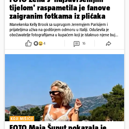
tijelom' raspametila je fanove
zaigranim fotkama iz plićaka
Manekenka Kelly Brook sa suprugom Jeremyjem Parisijem i
prijateljima uživa na godišnjem odmoru u Italiji. Oduševila je
obožavatelje fotografijama u kupaćem koji je istaknuo njene bujne
obline
4
16
KOJI MIŠIĆI!
FOTO Maja Šuput pokazala je