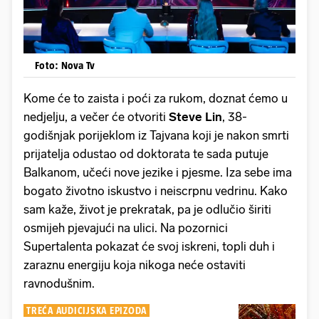
Foto: Nova Tv
Kome će to zaista i poći za rukom, doznat ćemo u
nedjelju, a večer će otvoriti
Steve Lin
, 38-
godišnjak porijeklom iz Tajvana koji je nakon smrti
prijatelja odustao od doktorata te sada putuje
Balkanom, učeći nove jezike i pjesme. Iza sebe ima
bogato životno iskustvo i neiscrpnu vedrinu. Kako
sam kaže, život je prekratak, pa je odlučio širiti
osmijeh pjevajući na ulici. Na pozornici
Supertalenta pokazat će svoj iskreni, topli duh i
zaraznu energiju koja nikoga neće ostaviti
ravnodušnim.
TREĆA AUDICIJSKA EPIZODA