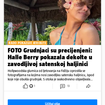
RADO POKAZUJE ATRIBUTE
FOTO Grudnjaci su precijenjeni:
Halle Berry pokazala dekolte u
zavodljivoj satenskoj haljinici
Hollywoodska glumica od ljetovanja na Fidžiju oprostila se
fotografijama na kojima nosi zavodljivu satensku haljinicu, ispod
koje nije obukla grudnjak. S otoka je svakodnevno objavljivala
fotografije u kupaćem
1
13
Učitaj više