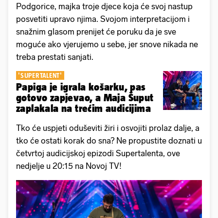
Podgorice, majka troje djece koja će svoj nastup
posvetiti upravo njima. Svojom interpretacijom i
snažnim glasom prenijet će poruku da je sve
moguće ako vjerujemo u sebe, jer snove nikada ne
treba prestati sanjati.
'SUPERTALENT'
Papiga je igrala košarku, pas
gotovo zapjevao, a Maja Šuput
zaplakala na trećim audicijima
Tko će uspjeti oduševiti žiri i osvojiti prolaz dalje, a
tko će ostati korak do sna? Ne propustite doznati u
četvrtoj audicijskoj epizodi Supertalenta, ove
nedjelje u 20:15 na Novoj TV!