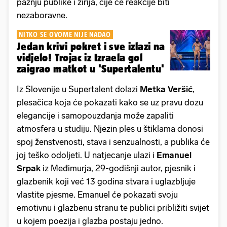
pažnju publike i žirija, čije će reakcije biti
nezaboravne.
NITKO SE OVOME NIJE NADAO
Jedan krivi pokret i sve izlazi na
vidjelo! Trojac iz Izraela gol
zaigrao matkot u 'Supertalentu'
Iz Slovenije u Supertalent dolazi
Metka Veršić
,
plesačica koja će pokazati kako se uz pravu dozu
elegancije i samopouzdanja može zapaliti
atmosfera u studiju. Njezin ples u štiklama donosi
spoj ženstvenosti, stava i senzualnosti, a publika će
joj teško odoljeti. U natjecanje ulazi i
Emanuel
Srpak
iz Međimurja, 29-godišnji autor, pjesnik i
glazbenik koji već 13 godina stvara i uglazbljuje
vlastite pjesme. Emanuel će pokazati svoju
emotivnu i glazbenu stranu te publici približiti svijet
u kojem poezija i glazba postaju jedno.