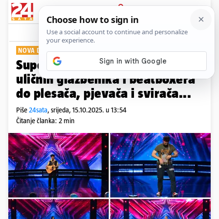
PRIJAVA
Show
Komentari
6
NOVA DOZA EMOCIJA
Supertalent ove nedjelje: Od
uličnih glazbenika i beatboxera
do plesača, pjevača i svirača...
Piše
24sata
,
srijeda, 15.10.2025. u 13:54
Čitanje članka: 2 min