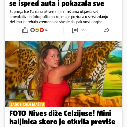
se ispred auta i pokazala sve
Supruga Ice T-a na društvenim je mrežama objavila set
provokativnih fotografija na kojima je pozirala u seksi izdanju.
Nekima je trebalo vremena da shvate da ipak nosi tangice
14
56
ZAGOLICALA MAŠTU
FOTO Nives diže Celzijuse! Mini
haljinica skoro je otkrila previše