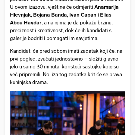
U ovom izazovu, vještine će odmjeriti
Anamarija
Hlevnjak, Bojana Banda, Ivan Capan i Elias
Abou Haydar
, a na njima je da pokažu brzinu,
preciznost i kreativnost, dok će ih kandidati s
galerije bodriti i pomagati im savjetima.
Kandidati će pred sobom imati zadatak koji će, na
prvi pogled, zvučati jednostavno – složiti glavno
jelo u samo 30 minuta, koristeći sastojke koje su
već pripremili. No, iza tog zadatka krit će se prava
kuhinjska drama.