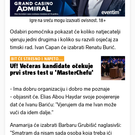
Igre na sreću mogu izazvati ovisnost. 18+
Odabiri pomoćnika pokazat će koliko natjecatelji
vjeruju jedni drugima i koliko su razvili osjećaj za
timski rad. Ivan Capan će izabrati Renatu Burić.
BIT ĆE STRESNO I NAPETO...
Uf! Večeras kandidate očekuje
prvi stres test u 'MasterChefu'
- Ima dobru organizaciju i dobro me poznaje
- objasnit će. Elias Abou Haydar svoje povjerenje
dat će Ivanu Bariću: "Vjerujem da me Ivan može
vući da idem dalje."
Anamarija će izabrati Barbaru Grubišić naglasivši:
"Smatram da nisam sada osoba koja treba ići