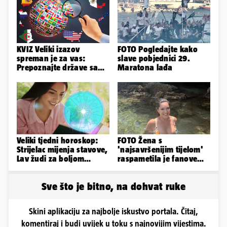
KVIZ Veliki izazov
FOTO Pogledajte kako
spreman je za vas:
slave pobjednici 29.
Prepoznajte države samo
Maratona lađa
po obliku njihova
teritorija...
Veliki tjedni horoskop:
FOTO Žena s
Strijelac mijenja stavove,
'najsavršenijim tijelom'
Lav žudi za boljom
raspametila je fanove
plaćom, Bik je rastresen
zaigranim fotkama iz
plićaka
Sve što je bitno, na dohvat ruke
Skini aplikaciju za najbolje iskustvo portala. Čitaj,
komentiraj i budi uvijek u toku s najnovijim vijestima.