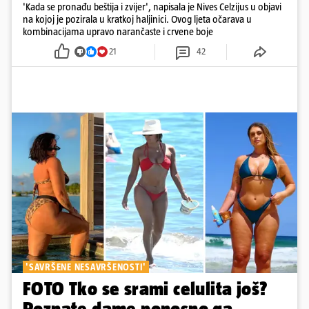
'Kada se pronađu beštija i zvijer', napisala je Nives Celzijus u objavi
na kojoj je pozirala u kratkoj haljinici. Ovog ljeta očarava u
kombinacijama upravo narančaste i crvene boje
21
42
'SAVRŠENE NESAVRŠENOSTI'
FOTO Tko se srami celulita još?
Poznate dame ponosno ga