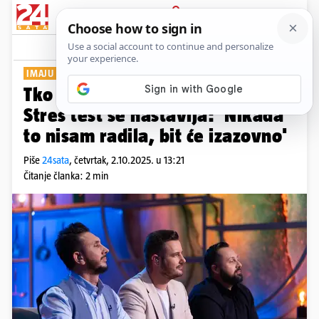
PRIJAVA
Show
Komentari
1
IMAJU POMOĆ S GALERIJE
Tko će napustiti Masterchef?
Stres test se nastavlja: 'Nikada
to nisam radila, bit će izazovno'
Piše
24sata
,
četvrtak, 2.10.2025. u 13:21
Čitanje članka: 2 min