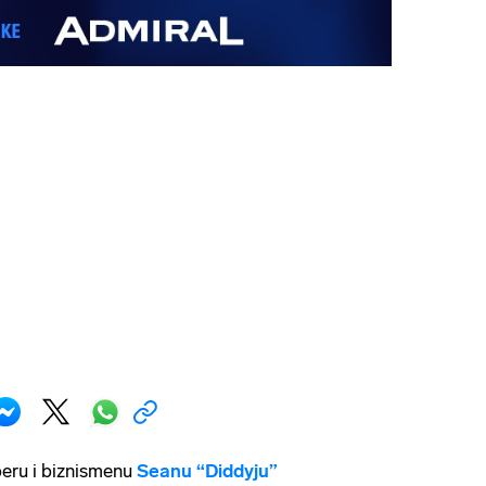
peru i biznismenu
Seanu “Diddyju”