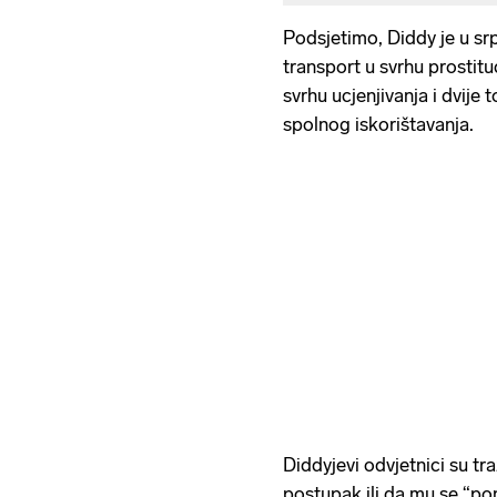
Podsjetimo, Diddy je u sr
transport u svrhu prostitu
svrhu ucjenjivanja i dvije
spolnog iskorištavanja.
Diddyjevi odvjetnici su tra
postupak ili da mu se “pon