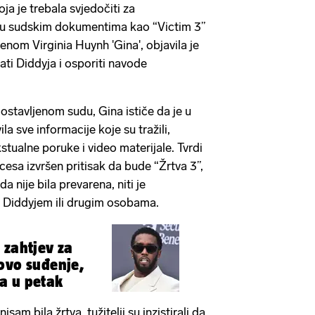
oja je trebala svjedočiti za
ana u sudskim dokumentima kao “Victim 3”
enom Virginia Huynh 'Gina', objavila je
ati Diddyja i osporiti navode
dostavljenom sudu, Gina ističe da je u
vila sve informacije koje su tražili,
kstualne poruke i video materijale. Tvrdi
cesa izvršen pritisak da bude “Žrtva 3”,
 da nije bila prevarena, niti je
 s Diddyjem ili drugim osobama.
 zahtjev za
ovo suđenje,
a u petak
sam bila žrtva, tužitelji su inzistirali da