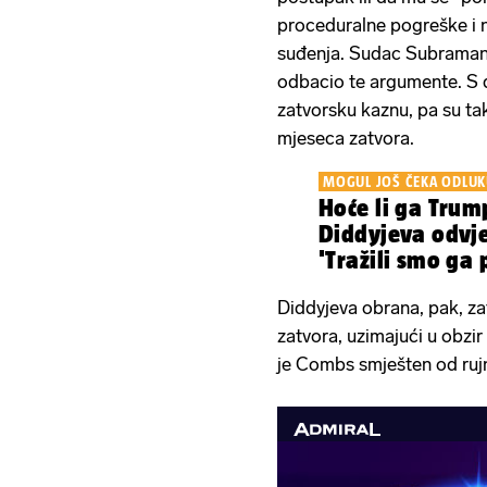
proceduralne pogreške i 
suđenja. Sudac Subramania
odbacio te argumente. S dr
zatvorsku kaznu, pa su tak
mjeseca zatvora.
MOGUL JOŠ ČEKA ODLUK
Hoće li ga Trum
Diddyjeva odvje
'Tražili smo ga 
Diddyjeva obrana, pak, za
zatvora, uzimajući u obzir
je Combs smješten od ruj