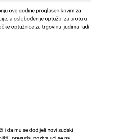
pnju ove godine proglašen krivim za
cije, a oslobođen je optužbi za urotu u
 točke optužnice za trgovinu ljudima radi
žili da mu se dodijeli novi sudski
išti” presuda, pozivajući se na