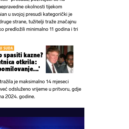
nepravedne okolnosti tijekom
n u svojoj presudi kategorički je
uge strane, tužitelji traže značajnu
o predložili minimalno 11 godina i tri
U SUDA
p spasiti kazne?
tnica otkrila:
pomilovanje...'
tražila je maksimalno 14 mjeseci
 već odsluženo vrijeme u pritvoru, gdje
na 2024. godine.