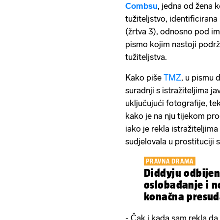
Combsu
, jedna od žena k
tužiteljstvo, identificir
(žrtva 3), odnosno pod im
pismo kojim nastoji podrž
tužiteljstva.
Kako piše
TMZ
, u pismu 
suradnji s istražiteljima ja
uključujući fotografije, te
kako je na nju tijekom pro
iako je rekla istražiteljima
sudjelovala u prostituciji
PRAVNA DRAMA
Diddyju odbijen
oslobađanje i n
konačna presud
- Čak i kada sam rekla da ni