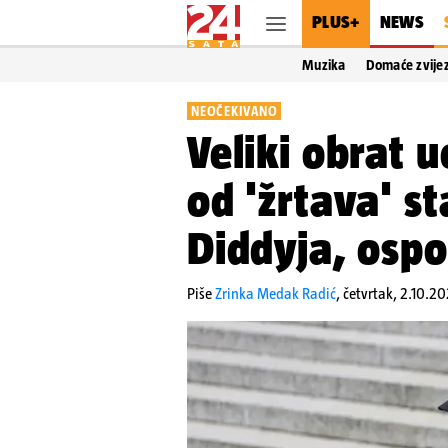
PLUS+
NEWS
Muzika
Domaće zvije
NEOČEKIVANO
Veliki obrat 
od 'žrtava' s
Diddyja, ospo
Piše
Zrinka Medak Radić
,
četvrtak, 2.10.20