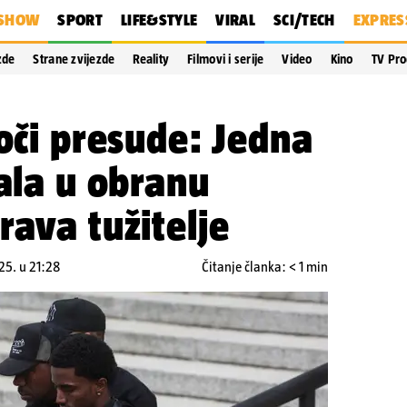
SHOW
SPORT
LIFE&STYLE
VIRAL
SCI/TECH
EXPRES
zde
Strane zvijezde
Reality
Filmovi i serije
Video
Kino
TV Pr
uoči presude: Jedna
tala u obranu
rava tužitelje
25. u 21:28
Čitanje članka: < 1 min