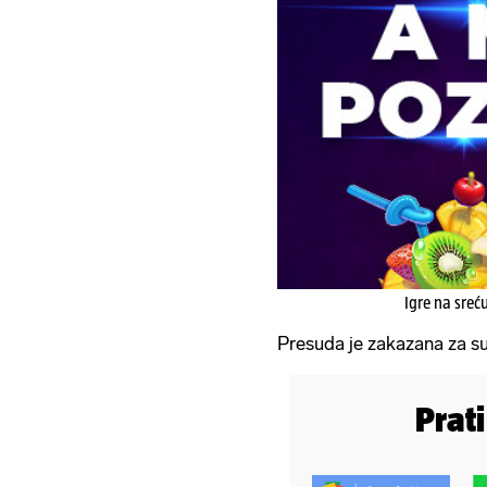
Igre na sreć
Presuda je zakazana za sut
Prat