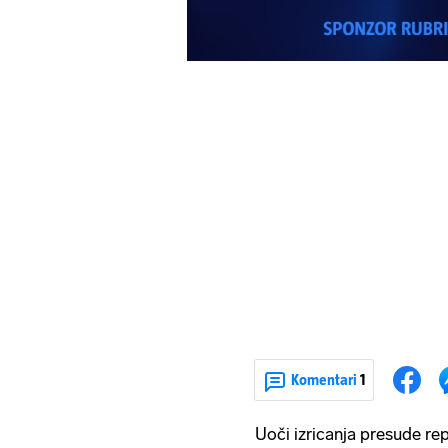
Komentari
1
Uoči izricanja presude re