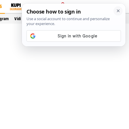
S
PRIJAVA
ogram
Vidi još…