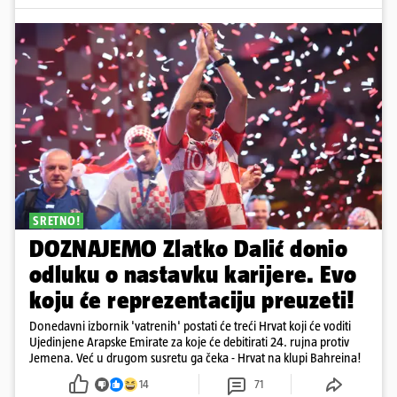
SRETNO!
DOZNAJEMO Zlatko Dalić donio
odluku o nastavku karijere. Evo
koju će reprezentaciju preuzeti!
Donedavni izbornik 'vatrenih' postati će treći Hrvat koji će voditi
Ujedinjene Arapske Emirate za koje će debitirati 24. rujna protiv
Jemena. Već u drugom susretu ga čeka - Hrvat na klupi Bahreina!
14
71