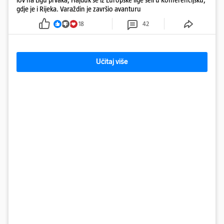
gdje je i Rijeka. Varaždin je završio avanturu
18
42
Učitaj više