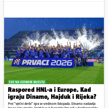
SVE NA JEDNOM MJESTU
Raspored HNL-a i Europe. Kad
igraju Dinamo, Hajduk i Rijeka?
Prvi "vječni derbi" igra se sredinom listopada. Dinamo nastavlja
lov na Ligu prvaka, Hajduk se iz Europske lige seli u Konferencijsku,