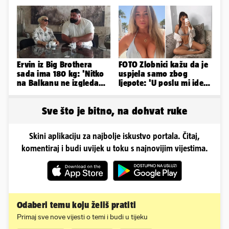
grudnjake pa istaknule
fanovima to uopće ne
obline
smeta
Ervin iz Big Brothera
FOTO Zlobnici kažu da je
sada ima 180 kg: 'Nitko
uspjela samo zbog
na Balkanu ne izgleda
ljepote: 'U poslu mi ide
kao ja, stranci me hvale'
jer imam strategiju'
Sve što je bitno, na dohvat ruke
Skini aplikaciju za najbolje iskustvo portala. Čitaj,
komentiraj i budi uvijek u toku s najnovijim vijestima.
Odaberi temu koju želiš pratiti
Primaj sve nove vijesti o temi i budi u tijeku