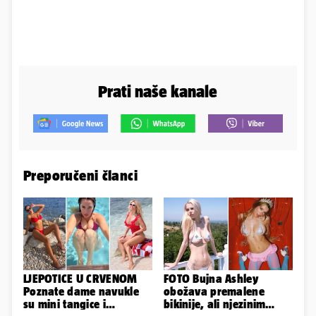
Prati naše kanale
Preporučeni članci
LJEPOTICE U CRVENOM
FOTO Bujna Ashley
Poznate dame navukle
obožava premalene
su mini tangice i
bikinije, ali njezinim