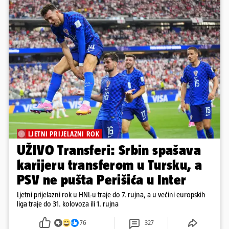
LJETNI PRIJELAZNI ROK
UŽIVO Transferi: Srbin spašava
karijeru transferom u Tursku, a
PSV ne pušta Perišića u Inter
Ljetni prijelazni rok u HNL-u traje do 7. rujna, a u većini europskih
liga traje do 31. kolovoza ili 1. rujna
76
327