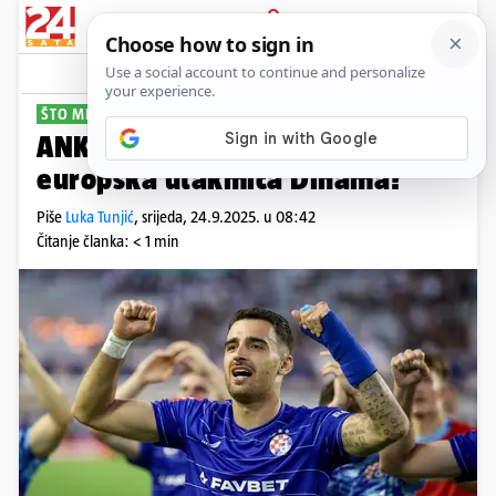
PRIJAVA
Sport
Komentari
31
ŠTO MISLITE?
ANKETA Kako će završiti prva
europska utakmica Dinama?
Piše
Luka Tunjić
,
srijeda, 24.9.2025. u 08:42
Čitanje članka: < 1 min