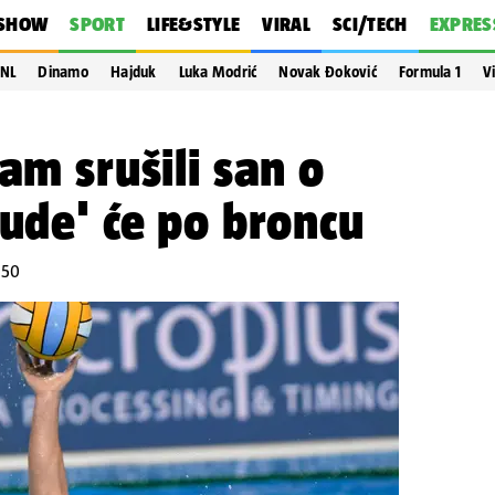
SHOW
SPORT
LIFE&STYLE
VIRAL
SCI/TECH
EXPRES
NL
Dinamo
Hajduk
Luka Modrić
Novak Đoković
Formula 1
V
am srušili san o
kude' će po broncu
:50