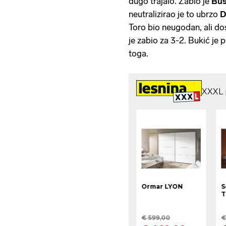
dugo trajalo. Zabio je
Buš
neutralizirao je to ubrzo
D
Toro bio neugodan, ali dos
je zabio za 3-2. Bukić je
toga.