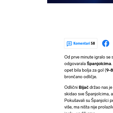
Komentari
58
Od prve minute igralo se s
odgovarala
Španjolcima
.
opet bila bolja za gol (
9-8
brončano odličje.
Odlični
Bijač
držao nas je 
skidao sve Španjolcima, 
Pokušavali su Španjolci 
više, ma ništa nije prolazil