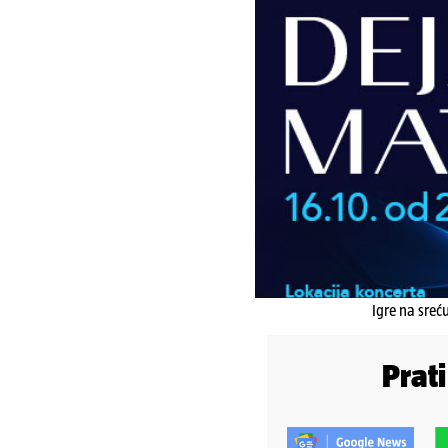
Igre na sreć
Prat