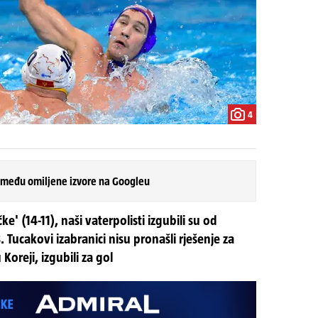
4
 među omiljene izvore na Googleu
e' (14-11), naši vaterpolisti izgubili su od
 Tucakovi izabranici nisu pronašli rješenje za
 Koreji, izgubili za gol