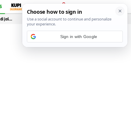
S
PRIJAVA
idi još…