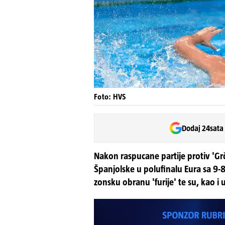
Foto: HVS
Dodaj 24sata
Nakon raspucane partije protiv 'Grčk
Španjolske u polufinalu Eura sa 9-8.
zonsku obranu 'furije' te su, kao i u