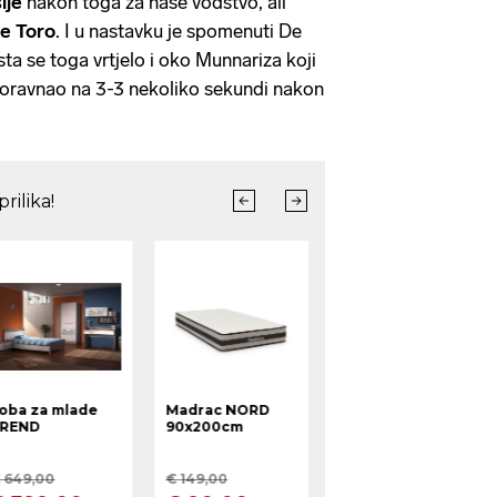
lje
nakon toga za naše vodstvo, ali
e Toro
. I u nastavku je spomenuti De
ta se toga vrtjelo i oko Munnariza koji
 poravnao na 3-3 nekoliko sekundi nakon