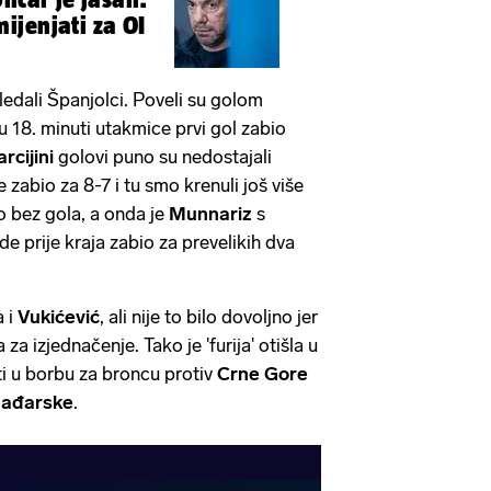
jenjati za OI
gledali Španjolci. Poveli su golom
u 18. minuti utakmice prvi gol zabio
rcijini
golovi puno su nedostajali
e zabio za 8-7 i tu smo krenuli još više
o bez gola, a onda je
Munnariz
s
 prije kraja zabio za prevelikih dva
a i
Vukićević
, ali nije to bilo dovoljno jer
a izjednačenje. Tako je 'furija' otišla u
i u borbu za broncu protiv
Crne Gore
ađarske
.