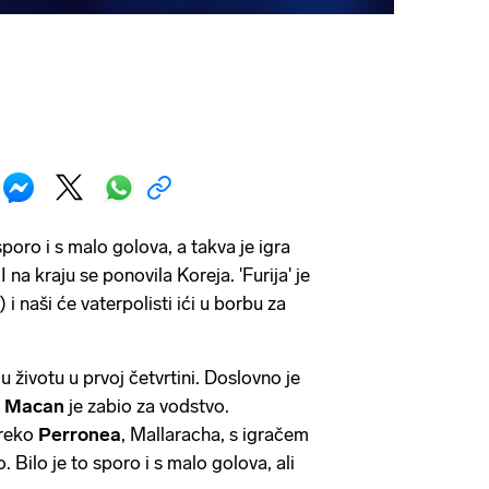
poro i s malo golova, a takva je igra
 I na kraju se ponovila Koreja. 'Furija' je
) i naši će vaterpolisti ići u borbu za
u životu u prvoj četvrtini. Doslovno je
a
Macan
je zabio za vodstvo.
preko
Perronea
, Mallaracha, s igračem
o. Bilo je to sporo i s malo golova, ali