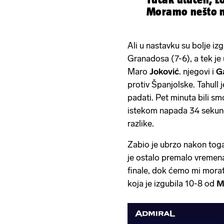
Moramo nešto mi
Ali u nastavku su bolje iz
Granadosa (7-6), a tek je 
Maro
Joković
. njegovi i
Ga
protiv Španjolske. Tahull j
padati. Pet minuta bili sm
istekom napada 34 sekunde
razlike.
Zabio je ubrzo nakon tog
je ostalo premalo vremena z
finale, dok ćemo mi morat
koja je izgubila 10-8 od
M