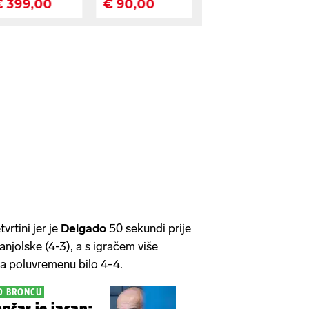
vrtini jer je
Delgado
50 sekundi prije
njolske (4-3), a s igračem više
na poluvremenu bilo 4-4.
O BRONCU
nčar je jasan: