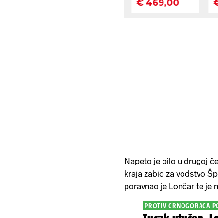
Napeto je bilo u drugoj čet
kraja zabio za vodstvo Špa
poravnao je Lončar te je 
PROTIV CRNOGORACA P
Tucak utučen, Lo