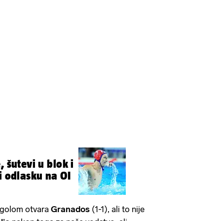
, šutevi u blok i
i odlasku na OI
i golom otvara
Granados
(1-1), ali to nije