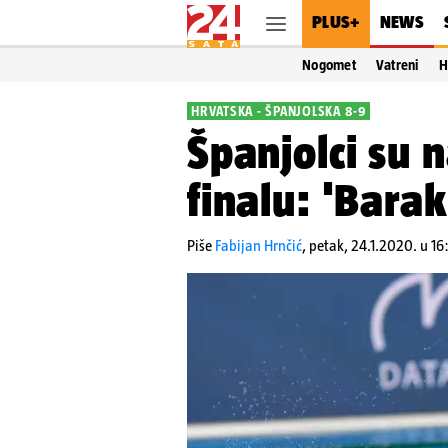
PLUS+
NEWS
Nogomet
Vatreni
H
HRVATSKA - ŠPANJOLSKA 8-9
Španjolci su n
finalu: 'Bara
Piše
Fabijan Hrnčić
,
petak, 24.1.2020. u 16