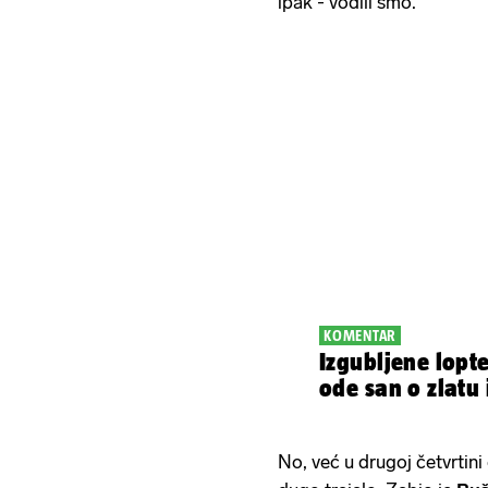
ipak - vodili smo.
KOMENTAR
Izgubljene lopte
ode san o zlatu 
No, već u drugoj četvrtin