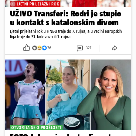
LJETNI PRIJELAZNI ROK
UŽIVO Transferi: Rodri je stupio
u kontakt s katalonskim divom
Ljetni prijelazni rok u HNL-u traje do 7. rujna, a u većini europskih
liga traje do 31. kolovoza ili 1. rujna
76
327
OTVORILA SE O PROŠLOSTI