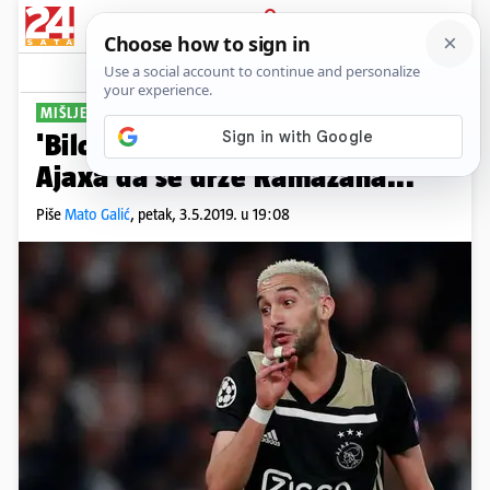
PRIJAVA
Sport
Komentari
32
MIŠLJENJE STRUČNJAKA
'Bilo bi neodgovorno od igrača
Ajaxa da se drže Ramazana...'
Piše
Mato Galić
,
petak, 3.5.2019. u 19:08