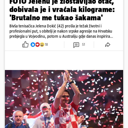
FOTO Jelenu je zlostavljao otac,
dobivala je i vraćala kilograme:
'Brutalno me tukao šakama'
Bivša tenisačica Jelena Dokić (42) prošla je težak životni i
profesionalni put, s obitelji je nakon srpske agresije na Hrvatsku
prebjegla u Vojvodinu, potom u Australiju gdje danas inspirira
mnoge
18
51