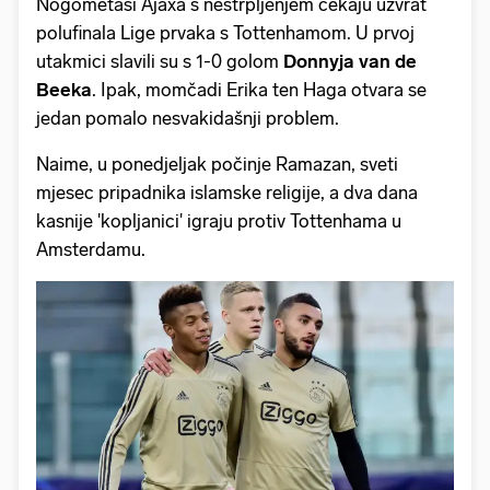
Nogometaši Ajaxa s nestrpljenjem čekaju uzvrat
polufinala Lige prvaka s Tottenhamom. U prvoj
utakmici slavili su s 1-0 golom
Donnyja van de
Beeka
. Ipak, momčadi Erika ten Haga otvara se
jedan pomalo nesvakidašnji problem.
Naime, u ponedjeljak počinje Ramazan, sveti
mjesec pripadnika islamske religije, a dva dana
kasnije 'kopljanici' igraju protiv Tottenhama u
Amsterdamu.