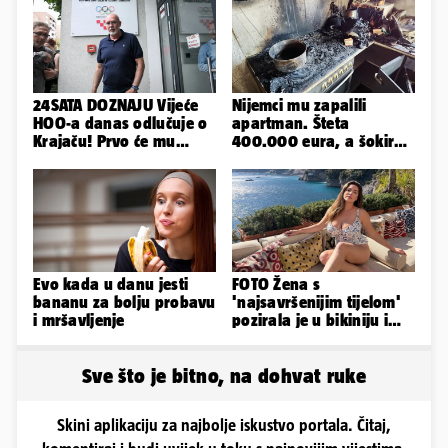
24SATA DOZNAJU Vijeće
Nijemci mu zapalili
HOO-a danas odlučuje o
apartman. Šteta
Krajaču! Prvo će mu
400.000 eura, a šokirao
srezati ovlasti, a onda...
ga mail od Bookinga
Evo kada u danu jesti
FOTO Žena s
bananu za bolju probavu
'najsavršenijim tijelom'
i mršavljenje
pozirala je u bikiniju i
pokazala svoje bujne
obline...
Sve što je bitno, na dohvat ruke
Skini aplikaciju za najbolje iskustvo portala. Čitaj,