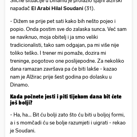
Slične situacije u Dinamu je prolazio sjajni alžirski
napadač
El Arabi Hilal Soudani
(31).
- Dižem se prije pet sati kako bih nešto pojeo i
popio. Onda postim sve do zalaska sunca. Već sam
se naviknuo, moja obitelj i ja smo veliki
tradicionalisti, tako sam odgajan, pa mi više nije
toliko teško. I trener mi pomaže, dozira mi
treninge, pogotovo one poslijepodne. Za nekoliko
dana ramazan završava pa će biti lakše - kazao
nam je Alžirac prije šest godina po dolasku u
Dinamo.
Kada počnete jesti i piti tijekom dana bit ćete
još bolji?
- Ha, ha... Bit ću bolji zato što ću biti u boljoj formi,
a i s momčadi ću se bolje razumjeti i uigrati - rekao
je Soudani.