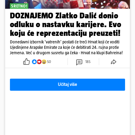
SRETNO!
DOZNAJEMO Zlatko Dalić donio
odluku o nastavku karijere. Evo
koju će reprezentaciju preuzeti!
Donedavni izbornik 'vatrenih' postati će treći Hrvat koji će voditi
Ujedinjene Arapske Emirate za koje će debitirati 24. rujna protiv
Jemena. Već u drugom susretu ga čeka - Hrvat na klupi Bahreina!
50
185
Učitaj više