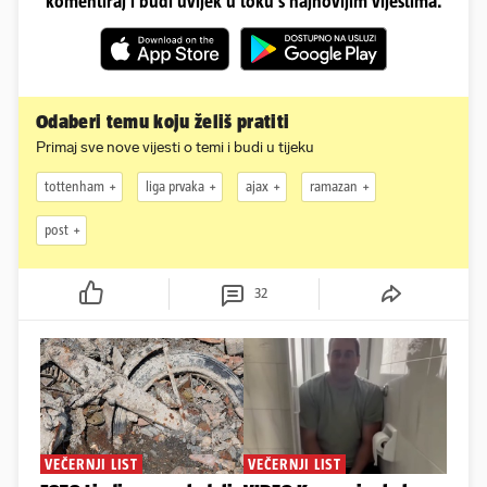
komentiraj i budi uvijek u toku s najnovijim vijestima.
Odaberi temu koju želiš pratiti
Primaj sve nove vijesti o temi i budi u tijeku
tottenham
liga prvaka
ajax
ramazan
post
32