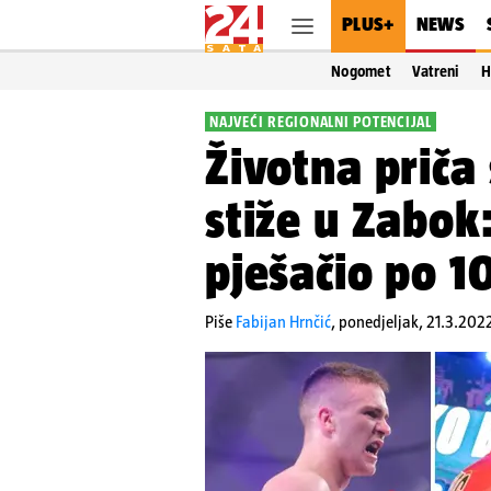
PLUS+
NEWS
Nogomet
Vatreni
H
NAJVEĆI REGIONALNI POTENCIJAL
Životna priča
stiže u Zabok
pješačio po 1
Piše
Fabijan Hrnčić
,
ponedjeljak, 21.3.2022