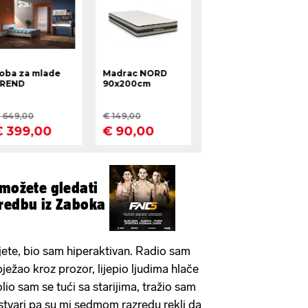
 možete gledati
redbu iz Zaboka
ijete, bio sam hiperaktivan. Radio sam
bježao kroz prozor, lijepio ljudima hlače
Volio sam se tući sa starijima, tražio sam
stvari pa su mi sedmom razredu rekli da