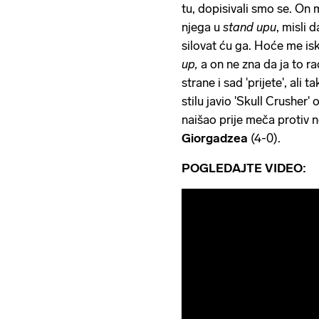
tu, dopisivali smo se. On 
njega u
stand upu
, misli 
silovat ću ga. Hoće me is
up,
a on ne zna da ja to ra
strane i sad 'prijete', ali
stilu javio 'Skull Crusher
naišao prije meča protiv
Giorgadzea
(4-0).
POGLEDAJTE VIDEO: