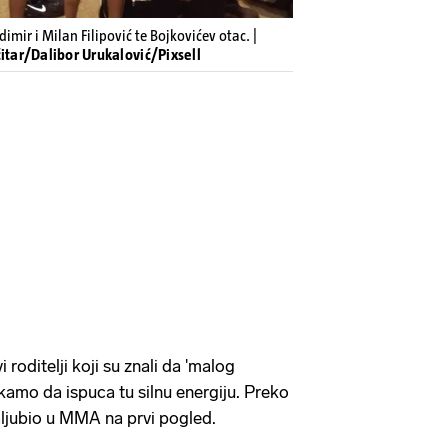
mir i Milan Filipović te Bojkovićev otac. |
ćitar/Dalibor Urukalović/Pixsell
i roditelji koji su znali da 'malog
kamo da ispuca tu silnu energiju. Preko
ljubio u MMA na prvi pogled.