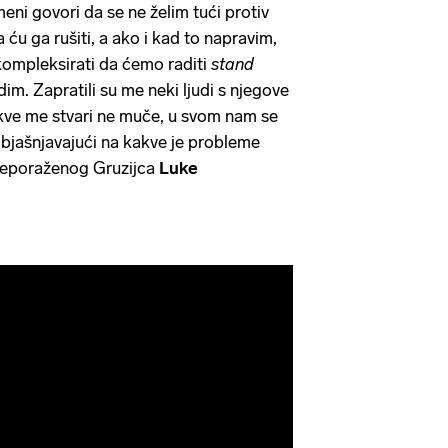
meni govori da se ne želim tući protiv
da ću ga rušiti, a ako i kad to napravim,
kompleksirati da ćemo raditi
stand
dim. Zapratili su me neki ljudi s njegove
 takve me stvari ne muče, u svom nam se
' objašnjavajući na kakve je probleme
 neporaženog Gruzijca
Luke