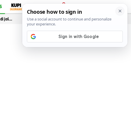
S
PRIJAVA
idi još…