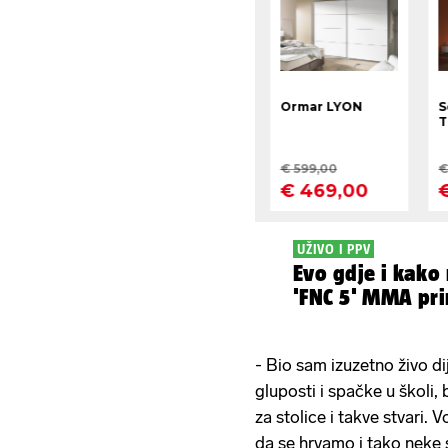
UŽIVO I PPV
Evo gdje i kako
'FNC 5' MMA pri
- Bio sam izuzetno živo d
gluposti i spačke u školi, 
za stolice i takve stvari. 
da se hrvamo i tako neke 