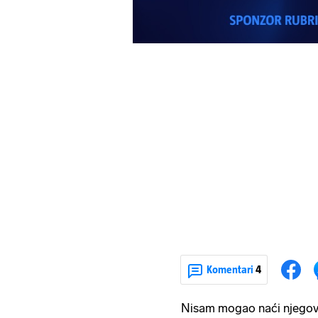
Komentari
4
Nisam mogao naći njegov I