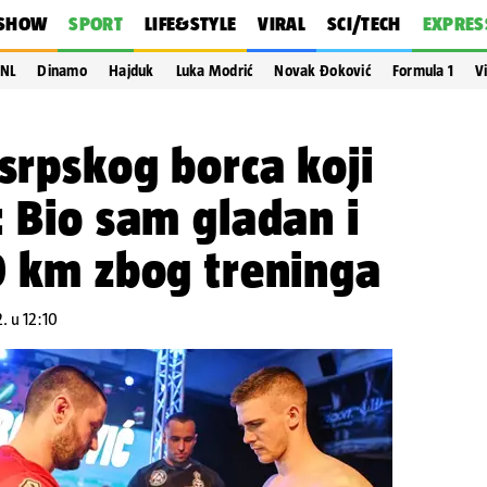
SHOW
SPORT
LIFE&STYLE
VIRAL
SCI/TECH
EXPRES
NL
Dinamo
Hajduk
Luka Modrić
Novak Đoković
Formula 1
V
 srpskog borca koji
: Bio sam gladan i
0 km zbog treninga
. u 12:10