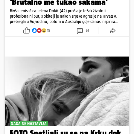
'Brutalno me tukao šakama'
Bivša tenisačica Jelena Dokić (42) prošla je težak životni i
profesionalni put, s obitelji je nakon srpske agresije na Hrvatsku
prebjegla u Vojvodinu, potom u Australiju gdje danas inspirira
mnoge
18
51
SAGA SE NASTAVLJA
FOTO Spetljali su se na Krku dok