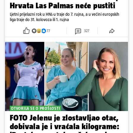
Hrvata Las Palmas neće pustiti
Ljetni prijelazni rok u HNL-u traje do 7. rujna, a u većini europskih
liga traje do 31. kolovoza ili 1. rujna
77
327
OTVORILA SE O PROŠLOSTI
FOTO Jelenu je zlostavljao otac,
dobivala je i vraćala kilograme: