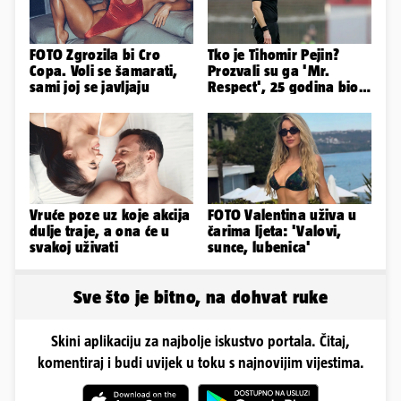
FOTO Zgrozila bi Cro
Tko je Tihomir Pejin?
Copa. Voli se šamarati,
Prozvali su ga 'Mr.
sami joj se javljaju
Respect', 25 godina bio
sudac pa otišao u zračnu
luku...
Vruće poze uz koje akcija
FOTO Valentina uživa u
dulje traje, a ona će u
čarima ljeta: 'Valovi,
svakoj uživati
sunce, lubenica'
Sve što je bitno, na dohvat ruke
Skini aplikaciju za najbolje iskustvo portala. Čitaj,
komentiraj i budi uvijek u toku s najnovijim vijestima.