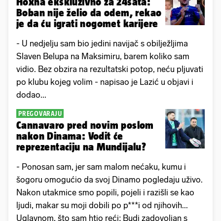
Hoxha ekskluzivno za 24sata:
Boban nije želio da odem, rekao
je da ću igrati nogomet karijere
- U nedjelju sam bio jedini navijač s obilježljima
Slaven Belupa na Maksimiru, barem koliko sam
vidio. Bez obzira na rezultatski potop, neću pljuvati
po klubu kojeg volim - napisao je Lazić u objavi i
dodao...
PREGOVARAJU
Cannavaro pred novim poslom
nakon Dinama: Vodit će
reprezentaciju na Mundijalu?
- Ponosan sam, jer sam malom nećaku, kumu i
šogoru omogućio da svoj Dinamo pogledaju uživo.
Nakon utakmice smo popili, pojeli i razišli se kao
ljudi, makar su moji dobili po p***i od njihovih...
Uglavnom, što sam htio reći; Budi zadovoljan s