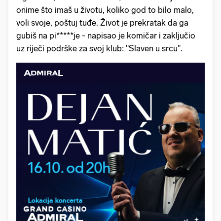
onime što imaš u životu, koliko god to bilo malo,
voli svoje, poštuj tuđe. Život je prekratak da ga
gubiš na pi*****je - napisao je komičar i zaključio
uz riječi podrške za svoj klub: "Slaven u srcu".