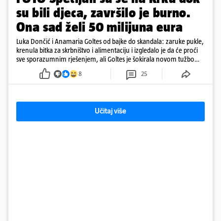
su bili djeca, završilo je burno.
Ona sad želi 50 milijuna eura
Luka Dončić i Anamaria Goltes od bajke do skandala: zaruke pukle,
krenula bitka za skrbništvo i alimentaciju i izgledalo je da će proći
sve sporazumnim rješenjem, ali Goltes je šokirala novom tužbom
u Sloveniji
8
25
Učitaj više