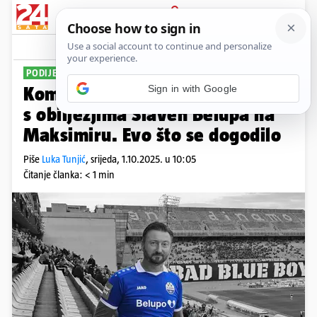
PRIJAVA
Sport
Komentari
10
PODIJELIO JE ISKUSTVO
Komičar: Bio sam jedini navijač
s obilježjima Slaven Belupa na
Maksimiru. Evo što se dogodilo
Piše
Luka Tunjić
,
srijeda, 1.10.2025. u 10:05
Čitanje članka: < 1 min