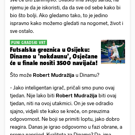
njemu je da je iskoristi, da da sve od sebe kako bi
bio što bolji. Ako gledamo tako, to je jedino
ispravno kako možemo gledati na nogomet, život i
sve ostalo.
PUNI GRADSKI VRT
Futsalska groznica u Osijeku:
Dinamo u 'nokdaunu', Osječane
će u finale nositi 3500 navijača!
Što može
Robert Mudražija
u Dinamu?
- Jako inteligentan igrač, pričali smo puno ovaj
tjedan. Nije lako biti
Robert Mudražija
biti ovaj
tjedan, niti na ovoj utakmici. On je sve odradio
sjajno, vidjeli ste kako se kreće, on preuzima
odgovornost. Ne boji se primiti loptu, jako dobro
reagira. Danas je igrao odgovorno u fazi obrane, a
prema naprijed. Kvaliteta za Dinamo? Da, ima