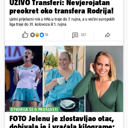
UŽIVO Transferi: Nevjerojatan
preokret oko transfera Rodrija!
Ljetni prijelazni rok u HNL-u traje do 7. rujna, a u većini europskih
liga traje do 31. kolovoza ili 1. rujna
76
327
OTVORILA SE O PROŠLOSTI
FOTO Jelenu je zlostavljao otac,
dobivala je i vraćala kilograme: