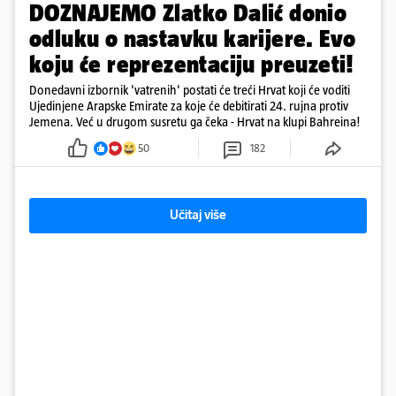
DOZNAJEMO Zlatko Dalić donio
odluku o nastavku karijere. Evo
koju će reprezentaciju preuzeti!
Donedavni izbornik 'vatrenih' postati će treći Hrvat koji će voditi
Ujedinjene Arapske Emirate za koje će debitirati 24. rujna protiv
Jemena. Već u drugom susretu ga čeka - Hrvat na klupi Bahreina!
50
182
Učitaj više