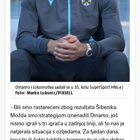
Dinamo i Lokomotiva sastali se u 35. kolu SuperSport HNL-a |
Foto: Marko Lukunic/PIXSELL
- Bili smo rasterećeni zbog rezultata Šibenika.
Možda smo strategijom iznenadili Dinamo, još
nismo igrali s tri igrača u zadnjoj liniji, ali to nas je
natjerala situacija s ozljedama. Za tjedan dana,
kroz tri ili četiri taktička treninga to je jako dobro