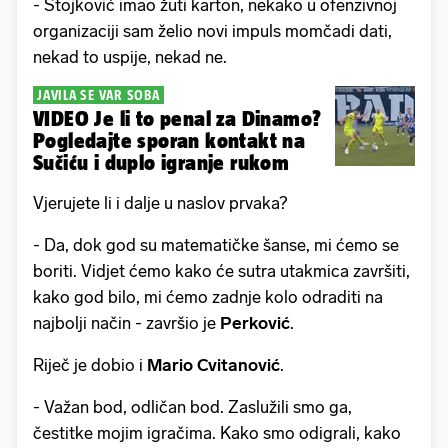
- Stojković imao žuti karton, nekako u ofenzivnoj
organizaciji sam želio novi impuls momčadi dati,
nekad to uspije, nekad ne.
JAVILA SE VAR SOBA
VIDEO Je li to penal za Dinamo?
Pogledajte sporan kontakt na
Sučiću i duplo igranje rukom
Vjerujete li i dalje u naslov prvaka?
- Da, dok god su matematičke šanse, mi ćemo se
boriti. Vidjet ćemo kako će sutra utakmica završiti,
kako god bilo, mi ćemo zadnje kolo odraditi na
najbolji način - završio je
Perković
.
Riječ je dobio i
Mario Cvitanović
.
- Važan bod, odličan bod. Zaslužili smo ga,
čestitke mojim igračima. Kako smo odigrali, kako