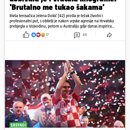
'Brutalno me tukao šakama'
Bivša tenisačica Jelena Dokić (42) prošla je težak životni i
profesionalni put, s obitelji je nakon srpske agresije na Hrvatsku
prebjegla u Vojvodinu, potom u Australiju gdje danas inspirira
mnoge
17
49
SRETNO!