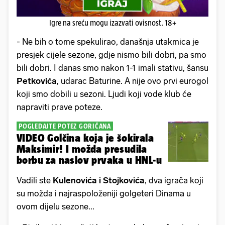
Igre na sreću mogu izazvati ovisnost. 18+
- Ne bih o tome spekulirao, današnja utakmica je
presjek cijele sezone, gdje nismo bili dobri, pa smo
bili dobri. I danas smo nakon 1-1 imali stativu, šansu
Petkovića
, udarac Baturine. A nije ovo prvi eurogol
koji smo dobili u sezoni. Ljudi koji vode klub će
napraviti prave poteze.
POGLEDAJTE POTEZ GORIČANA
VIDEO Golčina koja je šokirala
Maksimir! I možda presudila
borbu za naslov prvaka u HNL-u
Vadili ste
Kulenovića i Stojkovića
, dva igrača koji
su možda i najraspoloženiji golgeteri Dinama u
ovom dijelu sezone...