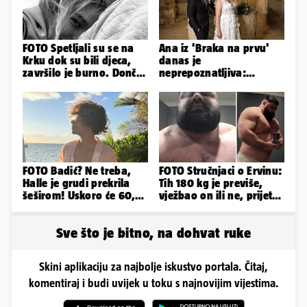
FOTO Spetljali su se na
Ana iz 'Braka na prvu'
Krku dok su bili djeca,
danas je
završilo je burno. Dončić
neprepoznatljiva:
i Anamaria u novoj fazi
Odselila je iz Hrvatske, a
ovako sad izgleda
FOTO Badić? Ne treba,
FOTO Stručnjaci o Ervinu:
Halle je grudi prekrila
Tih 180 kg je previše,
šeširom! Uskoro će 60,
vježbao on ili ne, prijete
ljetuje u golim izdanjima
mu mnoge komplikacije
Sve što je bitno, na dohvat ruke
Skini aplikaciju za najbolje iskustvo portala. Čitaj,
komentiraj i budi uvijek u toku s najnovijim vijestima.