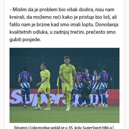
- Mislim da je problem bio višak dodira, nisu nam
kreirali, da možemo reći kako je pristup bio loš, ali
falilo nam je brzine kad smo imali loptu. Donošenja
kvalitetnih odluka, u zadnjoj trećini, prečesto smo
gubili posjede.
Dinamo i Lokomotiva sastali se u 35. kolu SuperSport HNL-a |