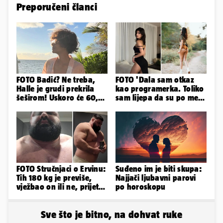
Preporučeni članci
FOTO Badić? Ne treba,
FOTO 'Dala sam otkaz
Halle je grudi prekrila
kao programerka. Toliko
šeširom! Uskoro će 60,
sam lijepa da su po meni
ljetuje u golim izdanjima
napravili lutku'
FOTO Stručnjaci o Ervinu:
Suđeno im je biti skupa:
Tih 180 kg je previše,
Najjači ljubavni parovi
vježbao on ili ne, prijete
po horoskopu
mu mnoge komplikacije
Sve što je bitno, na dohvat ruke