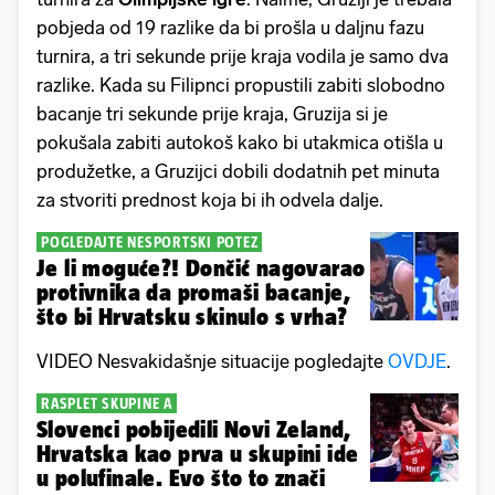
pobjeda od 19 razlike da bi prošla u daljnu fazu
turnira, a tri sekunde prije kraja vodila je samo dva
razlike. Kada su Filipnci propustili zabiti slobodno
bacanje tri sekunde prije kraja, Gruzija si je
pokušala zabiti autokoš kako bi utakmica otišla u
produžetke, a Gruzijci dobili dodatnih pet minuta
za stvoriti prednost koja bi ih odvela dalje.
POGLEDAJTE NESPORTSKI POTEZ
Je li moguće?! Dončić nagovarao
protivnika da promaši bacanje,
što bi Hrvatsku skinulo s vrha?
VIDEO Nesvakidašnje situacije pogledajte
OVDJE
.
RASPLET SKUPINE A
Slovenci pobijedili Novi Zeland,
Hrvatska kao prva u skupini ide
u polufinale. Evo što to znači