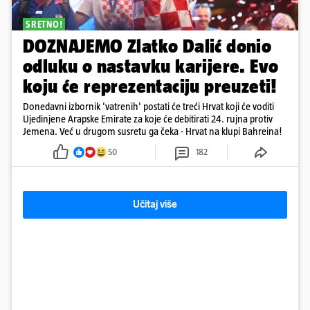
SRETNO!
DOZNAJEMO Zlatko Dalić donio
odluku o nastavku karijere. Evo
koju će reprezentaciju preuzeti!
Donedavni izbornik 'vatrenih' postati će treći Hrvat koji će voditi
Ujedinjene Arapske Emirate za koje će debitirati 24. rujna protiv
Jemena. Već u drugom susretu ga čeka - Hrvat na klupi Bahreina!
50
182
Učitaj više