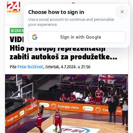
PRIJAVA
Sport
Komentari
3
BIZARNA SITUACIJA
VIDEO Bizaran potez Gruzijca!
Htio je svojoj reprezentaciji
zabiti autokoš za produžetke...
Piše
Petar Božičević
,
četvrtak, 4.7.2024. u 21:56