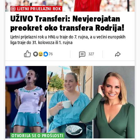
LJETNI PRIJELAZNI ROK
UŽIVO Transferi: Nevjerojatan
preokret oko transfera Rodrija!
Ljetni prijelazni rok u HNL-u traje do 7. rujna, a u većini europskih
liga traje do 31. kolovoza ili 1. rujna
76
327
OTVORILA SE O PROŠLOSTI