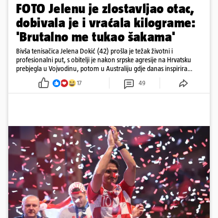
FOTO Jelenu je zlostavljao otac,
dobivala je i vraćala kilograme:
'Brutalno me tukao šakama'
Bivša tenisačica Jelena Dokić (42) prošla je težak životni i
profesionalni put, s obitelji je nakon srpske agresije na Hrvatsku
prebjegla u Vojvodinu, potom u Australiju gdje danas inspirira
mnoge
17
49