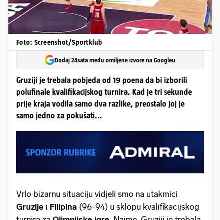
Foto: Screenshot/Sportklub
Dodaj 24sata među omiljene izvore na Googleu
Gruziji je trebala pobjeda od 19 poena da bi izborili
polufinale kvalifikacijskog turnira. Kad je tri sekunde
prije kraja vodila samo dva razlike, preostalo joj je
samo jedno za pokušati...
Vrlo bizarnu situaciju vidjeli smo na utakmici
Gruzije
i
Filipina
(96-94) u sklopu kvalifikacijskog
turnira za
Olimpijske igre
. Naime, Gruziji je trebala