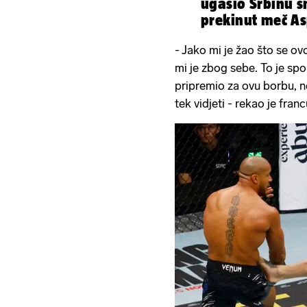
ugasio Srbinu sn
prekinut meč As
- Jako mi je žao što se o
mi je zbog sebe. To je spor
pripremio za ovu borbu, 
tek vidjeti - rekao je franc