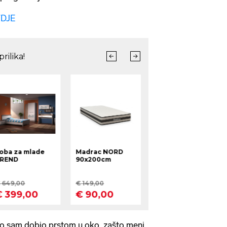
VDJE
avo sam dobio prstom u oko, zašto meni