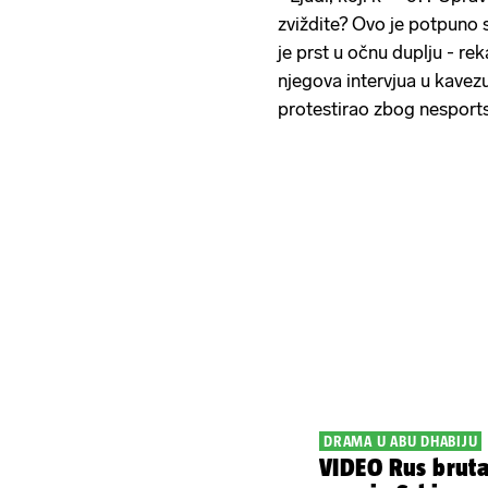
zviždite? Ovo je potpuno 
je prst u očnu duplju - re
njegova intervjua u kavez
protestirao zbog nespor
DRAMA U ABU DHABIJU
VIDEO Rus brut