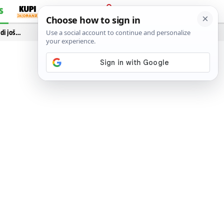
S
PRIJAVA
idi još…