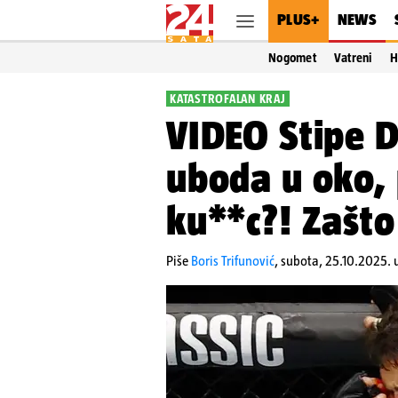
PLUS+
NEWS
Nogomet
Vatreni
H
KATASTROFALAN KRAJ
VIDEO Stipe D
uboda u oko, 
ku**c?! Zašto
Piše
Boris Trifunović
,
subota, 25.10.2025. 