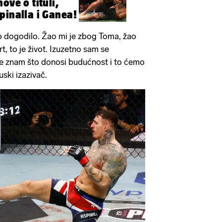
ove o tituli,
pinalla i Ganea!
vo dogodilo. Žao mi je zbog Toma, žao
t, to je život. Izuzetno sam se
ne znam što donosi budućnost i to ćemo
uski izazivač.