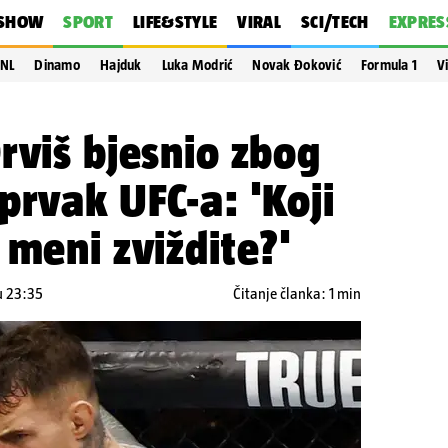
SHOW
SPORT
LIFE&STYLE
VIRAL
SCI/TECH
EXPRES
NL
Dinamo
Hajduk
Luka Modrić
Novak Đoković
Formula 1
V
rviš bjesnio zbog
prvak UFC-a: 'Koji
 meni zviždite?'
u 23:35
Čitanje članka: 1 min