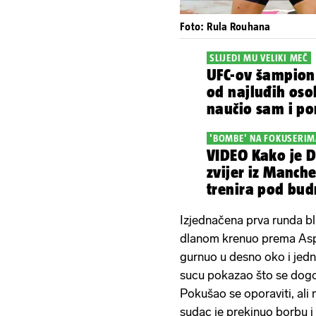
Foto: Rula Rouhana
SLIJEDI MU VELIKI MEČ
UFC-ov šampion:
od najluđih oso
naučio sam i po
'BOMBE' NA FOKUSERIM
VIDEO Kako je D
zvijer iz Manche
trenira pod bu
Izjednačena prva runda bl
dlanom krenuo prema Aspi
gurnuo u desno oko i jedno
sucu pokazao što se dogodi
Pokušao se oporaviti, ali
sudac je prekinuo borbu i