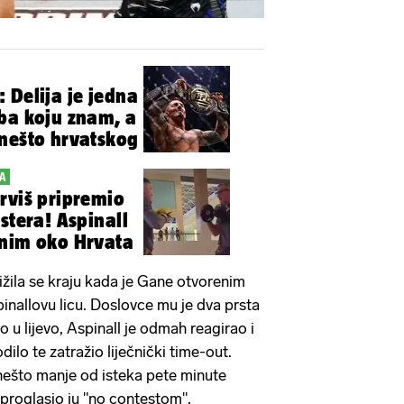
 Delija je jedna
ba koju znam, a
nešto hrvatskog
A
rviš pripremio
stera! Aspinall
dnim oko Hrvata
ižila se kraju kada je Gane otvorenim
nallovu licu. Doslovce mu je dva prsta
 u lijevo, Aspinall je odmah reagirao i
lo te zatražio liječnički time-out.
 nešto manje od isteka pete minute
 proglasio ju "no contestom".