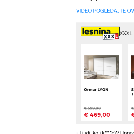
VIDEO POGLEDAJTE O
- Ljudi, koji k***c?? Upr