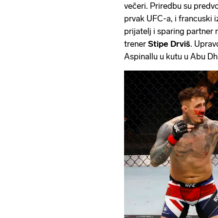
večeri. Priredbu su predv
prvak UFC-a, i francuski 
prijatelj i sparing partne
trener
Stipe Drviš
. Uprav
Aspinallu u kutu u Abu Dh