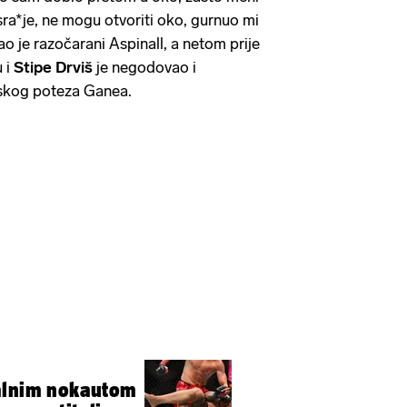
sra*je, ne mogu otvoriti oko, gurnuo mi
kao je razočarani Aspinall, a netom prije
u i
Stipe Drviš
je negodovao i
tskog poteza Ganea.
alnim nokautom