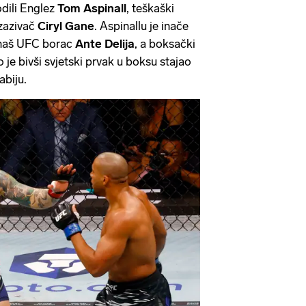
odili Englez
Tom Aspinall
, teškaški
izazivač
Ciryl Gane
. Aspinallu je inače
r naš UFC borac
Ante Delija
, a boksački
o je bivši svjetski prvak u boksu stajao
abiju.