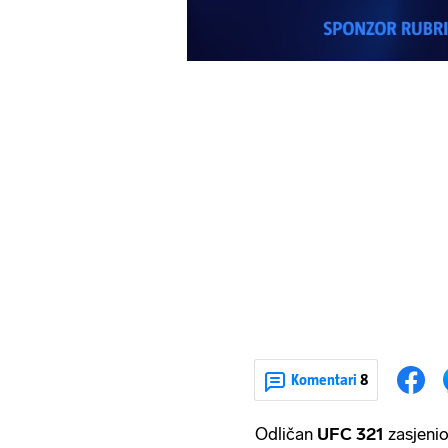
Komentari
8
Odličan
UFC 321
zasjenio